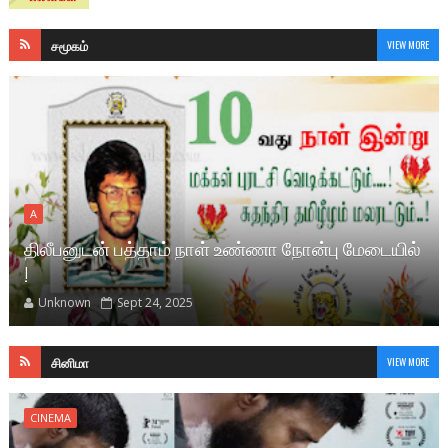
சமூகம்
VIEW MORE
A
திலீபனுடன் பத்தாம் நாள் உண்ணா நோன்பு மேடையில்
!
Unknown
Sept 24, 2025
சினிமா
VIEW MORE
CINEMA