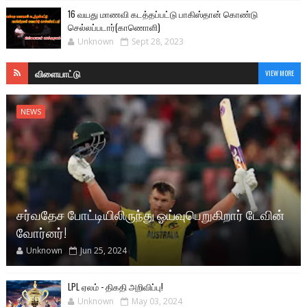
16 வயது மாணவி கடத்தப்பட்டு பாகிஸ்தான் கொண்டு
செல்லப்படார்(காணொளி)
Unknown
Sept 28, 2023
விளையாட்டு
VIEW MORE
NEWS
சர்வதேச போட்டியிலிருந்து ஓய்வுபெறுகிறார் டேவின்
வோர்னர்!
Unknown
Jun 25, 2024
LPL ஏலம் - திகதி அறிவிப்பு!
Unknown
May 03, 2024