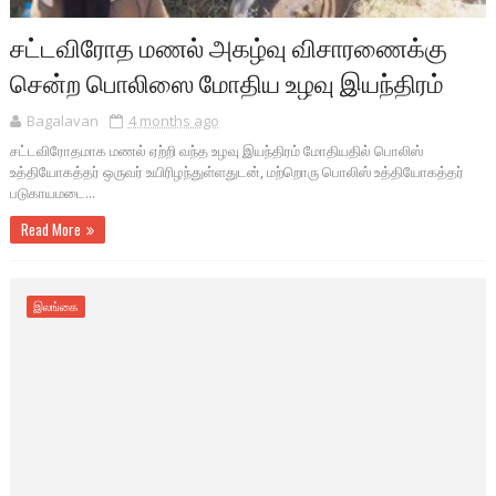
சட்டவிரோத மணல் அகழ்வு விசாரணைக்கு
சென்ற பொலிஸை மோதிய உழவு இயந்திரம்
Bagalavan
4 months ago
சட்டவிரோதமாக மணல் ஏற்றி வந்த உழவு இயந்திரம் மோதியதில் பொலிஸ்
உத்தியோகத்தர் ஒருவர் உயிரிழந்துள்ளதுடன், மற்றொரு பொலிஸ் உத்தியோகத்தர்
படுகாயமடை...
Read More
இலங்கை