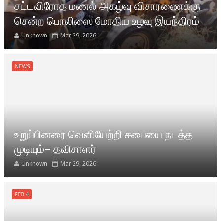
சட்டவிரோத மணல் அகழ்வு விசாரணைக்கு
சென்ற பொலிஸை மோதிய உழவு இயந்திரம்
Unknown
Mar 29, 2026
NEWS
உறுப்பினரை வெளியேற்றி சபையை நடத்த
முடியும்– தவிசாளர்
Unknown
Mar 29, 2026
FEB 4