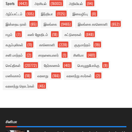
Sports
(442)
அரசியல்
(16003)
அறிவியல்
(94)
ஆர்ப்பாட்டம்
(105)
இந்தியா
(1125)
இனவழிப்பு
(8)
இன்றைய நாள்
(65)
இலங்கை
(9465)
இலங்கை காணொளி
(652)
ஈழம்
(7)
எண் ஜோதிடம்
(18)
கட்டுரைகள்
(848)
கரும்புலிகள்
(11)
காணொளி
(228)
குருமாற்றம்
(19)
சனி மாற்றம்
(2)
சாதனையாளர்
(1)
சினிமா
(481)
செய்திகள்
(20772)
நேர்காணல்
(40)
பொழுதுபோக்கு
(9)
மண்வாசம்
(18)
வரலாறு
(166)
வரலாற்று சமர்கள்
(2)
வரலாற்று தொடர்கள்
(45)
சினிமா