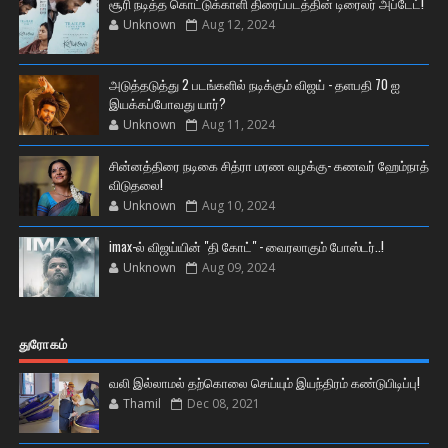
சூரி நடித்த கொட்டுக்காளி திரைப்படத்தின் டிரைலர் அப்டேட்!
Unknown
Aug 12, 2024
அடுத்தடுத்து 2 படங்களில் நடிக்கும் விஜய் - தளபதி 70 ஐ
இயக்கப்போவது யார்?
Unknown
Aug 11, 2024
சின்னத்திரை நடிகை சித்ரா மரண வழக்கு- கணவர் ஹேம்நாத்
விடுதலை!
Unknown
Aug 10, 2024
imax-ல் விஜய்யின் "தி கோட்" - வைரலாகும் போஸ்டர்..!
Unknown
Aug 09, 2024
துரோகம்
வலி இல்லாமல் தற்கொலை செய்யும் இயந்திரம் கண்டுபிடிப்பு!
Thamil
Dec 08, 2021