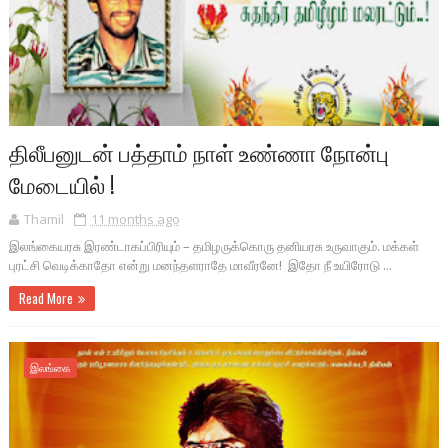
திலீபனுடன் பத்தாம் நாள் உண்ணா நோன்பு
மேடையில் !
Thamil
11 months ago
இலங்கையரசு இரண்டாகப்பிரியும் – தமிழருக்கொரு தனியரசு உருவாகும். மக்கள்
புரட்சி வெடிக்காதோ என்று மனந்தளராதே மாவீரனே! இதோ நீ உயிரோடு ...
Read More
இலங்கை