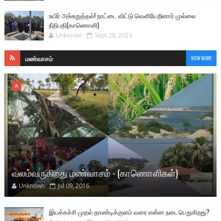
உயிர் அசு்சுறுத்தல்! நாட்டை விட்டு வெளியேறினார் முல்லை
நீதிபதி(காணொளி)
Unknown
Sept 28, 2023
மண்வாசம்
VIEW MORE
A
வலம்வருகிறது மண்வாசம் - (காணொளிகள்)
Unknown
Jul 09, 2016
இயக்கச்சி முதல் தாண்டிக்குளம் வரை என்ன நடைபெறுகிறது?