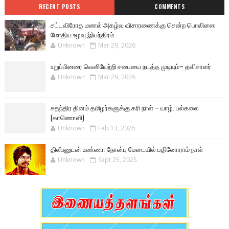
RECENT POSTS
COMMENTS
சட்டவிரோத மணல் அகழ்வு விசாரணைக்கு சென்ற பொலிஸை
மோதிய உழவு இயந்திரம்
Unknown
Mar 29, 2026
உறுப்பினரை வெளியேற்றி சபையை நடத்த முடியும்– தவிசாளர்
Unknown
Mar 29, 2026
சுதந்திர தினம் தமிழர்களுக்கு கரி நாள் – யாழ். பல்கலை
(காணொளி)
Unknown
Feb 13, 2026
திலீபனுடன் உண்ணா நோன்பு மேடையில் பதினோராம் நாள்
Unknown
Sept 25, 2025