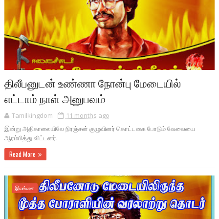
திலீபனுடன் உண்ணா நோன்பு மேடையில்
எட்டாம் நாள் அனுபவம்
Tamilkingdom
11 months ago
இன்று அதிகாலையிலே நிரஞ்சன் குழுவினர் கொட்டகை போடும் வேலையை
ஆரம்பித்து விட்டனர்.
Read More
இலங்கை