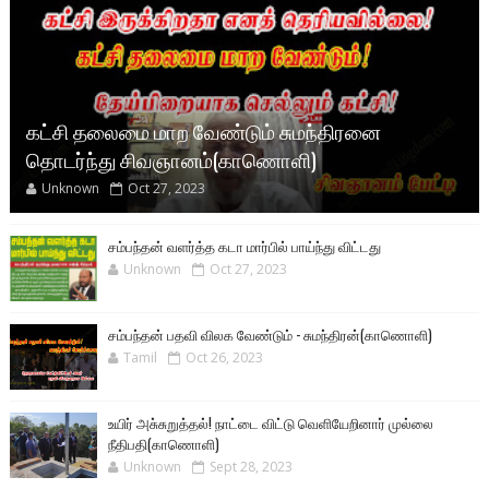
கட்சி தலைமை மாற வேண்டும் சுமந்திரனை
தொடர்ந்து சிவஞானம்(காணொளி)
Unknown
Oct 27, 2023
சம்பந்தன் வளர்த்த கடா மார்பில் பாய்ந்து விட்டது
Unknown
Oct 27, 2023
சம்பந்தன் பதவி விலக வேண்டும் - சுமந்திரன்(காணொளி)
Tamil
Oct 26, 2023
உயிர் அசு்சுறுத்தல்! நாட்டை விட்டு வெளியேறினார் முல்லை
நீதிபதி(காணொளி)
Unknown
Sept 28, 2023