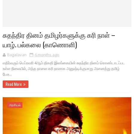
சுதந்திர தினம் தமிழர்களுக்கு கரி நாள் –
யாழ். பல்கலை (காணொளி)
Bagalavan
6 months ago
எதிர்வரும் பெப்ரவரி 4ஆம் திகதி இலங்கையின் சுதந்திர தினம் கொண்டாடப்பட
உள்ள நிலையில், அந்த நாளை கரி நாளாக அனுஷ்டிக்குமாறு அனைத்து தமிழ்
பேசு...
Read More
அரசியல்