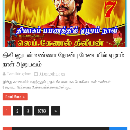
திலீபனுடன் உண்ணா நோன்பு மேடையில் ஏழாம்
நாள் அனுபவம்
Tamilkingdom
11 months ago
இன்று காலையில் எழுந்ததும் முதல் வேலையாக யோகியை என் கண்கள்
தேடின… நேற்றைய பேச்சுவார்த்ததையின் மு...
Read More
1
2
3
8783