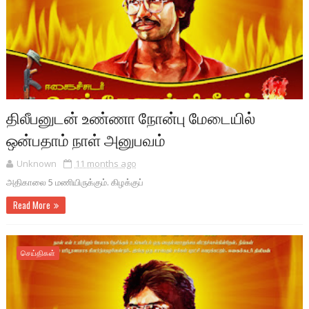
திலீபனுடன் உண்ணா நோன்பு மேடையில்
ஒன்பதாம் நாள் அனுபவம்
Unknown
11 months ago
அதிகாலை 5 மணியிருக்கும். கிழக்குப்
Read More
செய்திகள்