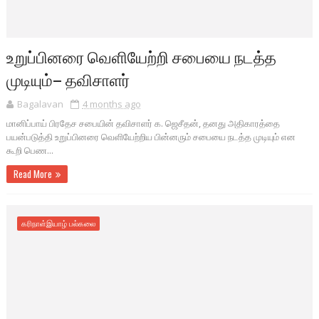
உறுப்பினரை வெளியேற்றி சபையை நடத்த
முடியும்– தவிசாளர்
Bagalavan
4 months ago
மானிப்பாய் பிரதேச சபையின் தவிசாளர் க. ஜெசீதன், தனது அதிகாரத்தை
பயன்படுத்தி உறுப்பினரை வெளியேற்றிய பின்னரும் சபையை நடத்த முடியும் என
கூறி பெண...
Read More
கரிநாள்இயாழ் பல்கலை