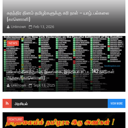
சுதந்திர தினம் தமிழர்களுக்கு கரி நாள் – யாழ். பல்கலை
(காணொளி)
Unknown
Feb 13, 2026
NEWS
பாலஸ்த்தீனத்துக்கு இலங்கை, இந்தியா உட்பட 142 நாடுகள்
ஆதரவு!(காணொளி)
Unknown
Sept 13, 2025
அரசியல்
VIEW MORE
FEATURE