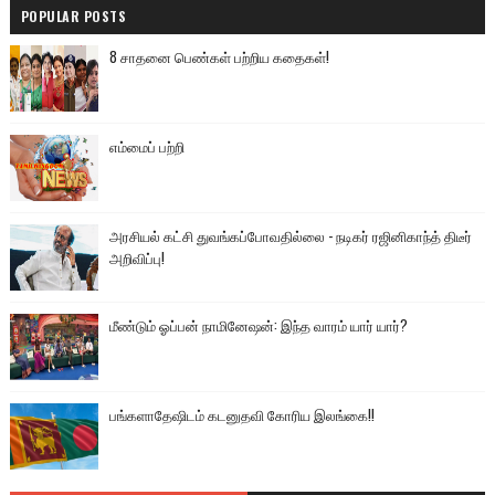
POPULAR POSTS
8 சாதனை பெண்கள் பற்றிய கதைகள்!
எம்மைப் பற்றி
அரசியல் கட்சி துவங்கப்போவதில்லை - நடிகர் ரஜினிகாந்த் திடீர்
அறிவிப்பு!
மீண்டும் ஓப்பன் நாமினேஷன்: இந்த வாரம் யார் யார்?
பங்களாதேஷிடம் கடனுதவி கோரிய இலங்கை!!