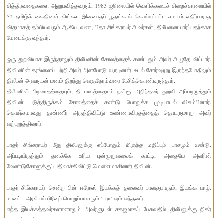
சித்திரவதைகளை அனுபவித்தவரும், 1983 ஜூலையில் வெளிக்கடைச் சிறைச்சாலையில்
52 தமிழ்க் கைதினள் சிங்கள இனவாதப் பூதங்கால் கொல்லப்பட்ட சமயம் எதிர்பாராத
விதமாகத் தம்பியவரும் ஆகிய, வண, பிதா சிங்கராயர் அவர்கள், திலீபனை பார்ப்பதற்காக
மேடைக்கு வந்தார்.
ஓரு துறவியாக இருந்தாலும் திலீபனின் கோலத்தைக் கண்டதும் அவர் அழுதே விட்டார்.
திலீபனின் கரங்ளைப் பற்றி அவர் அன்போடு வருடினார். உடல் சோர்வுற்று இருந்தபோதிலும்
திலீபன் அவருடன் மனம் திறந்து வெகுநேரம்வரை பேசிக்கொண்டிருந்தார்.
தீலீபனின் பிடிவாதத்தையும், திடமனத்தையும் நன்கு அறிந்தவர் துறவி அப்படிருத்தும்
திலீபன் படுத்திருக்கம் கோலத்தைக் கண்டு பொறுக்க முடியாடல் விசும்பினார்.
கொஞ்சமாவது தண்ணீர் அருந்திவிட்டு உண்ணாவிரதத்தைத் தொடருமாறு அவர்
வற்புறுத்தினார்.
பாதர் சிங்கராயர் மீது திலீபனுக்கு எப்போதும் மிகுந்த மதிப்பும் பாசமும் உண்டு.
அப்படியிருந்தும் தனக்கே உரிய புன்முறுவலைக் காட்டி, அதையே அவரின்
வேண்டுகோளுக்குப் பதிலாக்கிவிட்டு மௌனமாகினார் திலீபன்.
பாதர் சிங்கராயர் சென்ற பின் ஈரோஸ் இயக்கத் தலைவர் பாலகுமாரும், இயக்க யாழ்.
மாவட்ட அரசியல் பிரிவுப் பொறுப்பாளரும் ‘பரா’ வும் வந்தனர்.
எந்த இயக்கத்தவர்களானாலும் அவர்ளுடன் சகஜமாகப் பேசுவதில் திலீபனுக்கு நிகர்