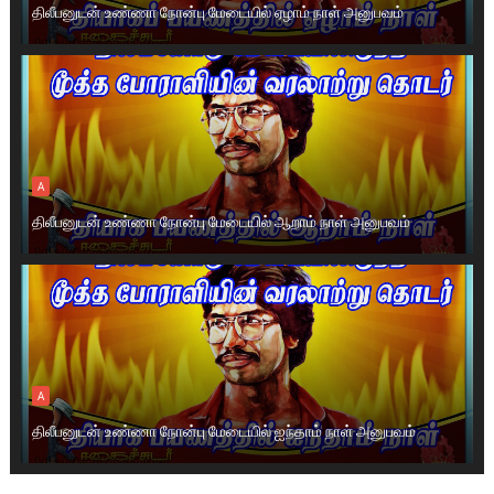
திலீபனுடன் உண்ணா நோன்பு மேடையில் ஏழாம் நாள் அனுபவம்
A
திலீபனுடன் உண்ணா நோன்பு மேடையில் ஆறாம் நாள் அனுபவம்
A
திலீபனுடன் உண்ணா நோன்பு மேடையில் ஐந்தாம் நாள் அனுபவம்