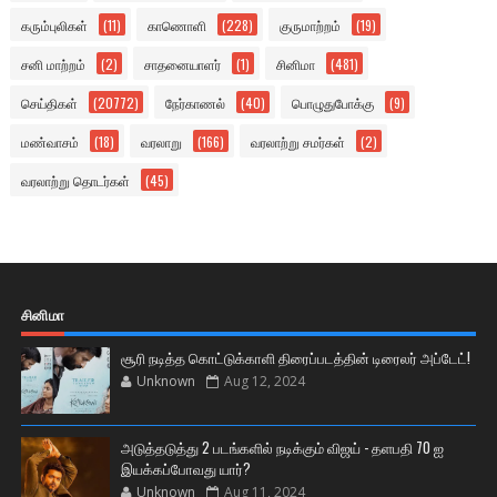
கரும்புலிகள்
(11)
காணொளி
(228)
குருமாற்றம்
(19)
சனி மாற்றம்
(2)
சாதனையாளர்
(1)
சினிமா
(481)
செய்திகள்
(20772)
நேர்காணல்
(40)
பொழுதுபோக்கு
(9)
மண்வாசம்
(18)
வரலாறு
(166)
வரலாற்று சமர்கள்
(2)
வரலாற்று தொடர்கள்
(45)
சினிமா
சூரி நடித்த கொட்டுக்காளி திரைப்படத்தின் டிரைலர் அப்டேட்!
Unknown
Aug 12, 2024
அடுத்தடுத்து 2 படங்களில் நடிக்கும் விஜய் - தளபதி 70 ஐ
இயக்கப்போவது யார்?
Unknown
Aug 11, 2024