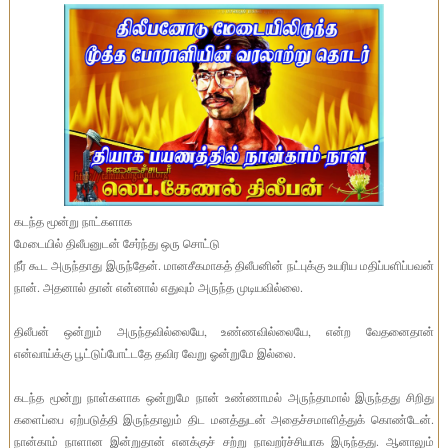
கடந்த மூன்று நாட்களாக
மேடையில் திலீபனுடன் சேர்ந்து ஒரு சொட்டு
நீர் கூட அருந்தாது இருந்தேன். மானசீகமாகத் திலீபனின் நட்புக்கு உயரிய மதிப்பளிப்பவன்
நான். அதனால் தான் என்னால் எதுவும் அருந்த முடியவில்லை.
திலீபன் ஒன்றும் அருந்தவில்லையே, உண்ணவில்லையே, என்ற வேதனைதான்
என்வாய்க்கு பூட்டுப்போட்டதே தவிர வேறு ஓன்றுமே இல்லை.
கடந்த மூன்று நாள்களாக ஒன்றுமே நான் உண்ணாமல் அருந்தாமால் இருந்தது சிறிது
களைப்பை ஏற்படுத்தி இருந்தாலும் திட மனத்துடன் அதைச்சமாளித்துக் கொண்டேன்.
நான்காம் நாளான இன்றுதான் எனக்குச் சற்று நாவறர்ச்சியாக இருந்தது. ஆனாலும்