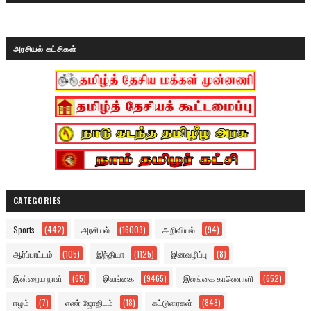
அரசியல் கட்சிகள்
CATEGORIES
Sports
(442)
அரசியல்
(16003)
அறிவியல்
(94)
ஆர்ப்பாட்டம்
(105)
இந்தியா
(1125)
இனவழிப்பு
(8)
இன்றைய நாள்
(65)
இலங்கை
(9465)
இலங்கை காணொளி
(652)
ஈழம்
(7)
எண் ஜோதிடம்
(18)
கட்டுரைகள்
(848)