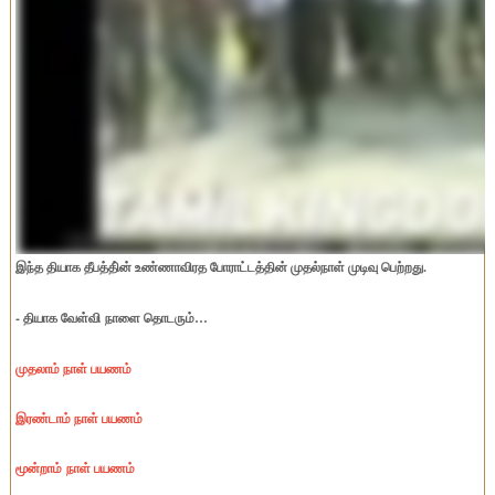
இந்த தியாக தீபத்தி்ன் உண்ணாவிரத போராட்டத்தின் முதல்நாள் முடிவு பெற்றது.
- தியாக வேள்வி
நாளை தொடரும்
…
முதலாம் நாள் பயணம்
இரண்டாம் நாள் பயணம்
மூன்றாம் நாள் பயணம்