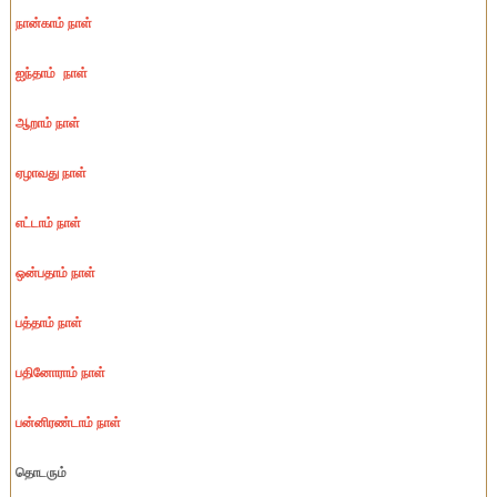
நான்காம் நாள்
ஐந்தாம் நாள்
ஆறாம் நாள்
ஏழாவது நாள்
எட்டாம் நாள்
ஒன்பதாம் நாள்
பத்தாம் நாள்
பதினோராம் நாள்
பன்னிரண்டாம் நாள்
தொடரும்