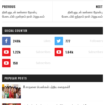
PREVIOUS
NEXT
திலீபனுடன் உண்ணா நோன்பு
திலீபனுடன் உண்ணா நோன்பு
மேடையில் மூன்றாம் நாள் அனுபவம்
மேடையில் ஐந்தாம் நாள் அனுபவம்
SOCIAL COUNTER
248k
777
Likes
Followers
1.22k
1.64k
Subscribes
Subscribes
150
Subscribes
POPULAR POSTS
8 சாதனை பெண்கள் பற்றிய கதைகள்!