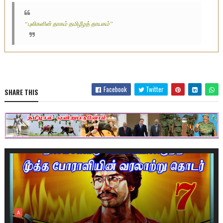
“புலிகளின் தாகம் தமிழீழத் தாயகம்”
Facebook
Twitter
SHARE THIS
A