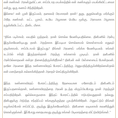
என் கண்கள் அகன்றுவிட்டன. சாப்பிடாத மயக்கத்தில் என் கண்களும் மயங்கிவிட்டனவா
என்று, ஒரு கணம் சிந்தித்தேன்.
இல்லை! என் முன் இருப்பவர், தலைவர் பிரபாகரன் தான்! துறு, துறுவென்று பார்க்கும்
அதே கண்கள். வட்ட முகம், கூரிய அழகான பெரிய மூக்கு, அளவாக அழகாக
நறுக்கிவிடப்பட்ட நீண்ட மீசை.
“நீங்க படிச்சவர். வயதில் மூத்தவர். நான் சொல்ல வேண்டியதில்லை. திலீபனில் அன்பு
இருக்கவேண்டியது தான். அதற்காக இப்படியா சொல்லாமல் கொள்ளாமல் எதுவும்
குடிக்காமல், சாப்பிடாமல் இருப்பது? நீங்கள் அவரைப் பார்க்க வேண்டியவர். உங்கள்
உடம்பில் சக்தி இருந்தால்தான் அதற்கு உங்களால் முடியும். நான் தலீபனில்
அன்பில்லாதவன் என்றா நினைத்திருக்கிறீர்கள்? திலீபன் என் பிள்ளையைப் போன்றவன்.
நானே அவனை இந்த உண்ணாவிரதப் போராட்டத்திற்கு அனுமதித்திருக்கிறேனென்றால்
என் மனத்தைக் கல்லாக்கித்தான் அதைச் செய்திருக்கிறேன்.
இந்த உண்ணாவிரதப் போராட்டத்திற்கு தேவையான மனோதிடம் திலீபனிடம்
இருப்பதனால்தான், உண்ணாவிரதத்தை அவன் நடத்த விரும்பியபோது நான் அதற்குச்
சம்மதித்தேன். ஒவ்வொருவராக இந்தப் போராட்டத்தில் ஈடுபடுவதுதான் நல்லது.
திலீபனுக்கு அடுத்த சந்தர்ப்பம் உங்களுக்குத்தர முயற்சிக்கிறேன். அதுமட்டும் நீங்கள்
வழக்கம்போல் சாப்பிட்டு, குடித்து இருக்கவேண்டும். திலீபனை வடிவாகக் கவனித்துக்
கொள்ளுங்கள். இப்போது எதையாவது குடித்து உங்கள் பிடிவாதத்தை விட்டுவிடுங்கள்.”