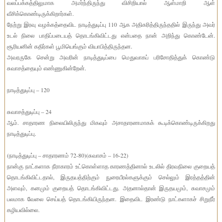
வலப்பக்கத்திலுமாக அமர்ந்திருந்து விசிறியால் ஆள்மாறி ஆள்
வீசிக்கொண்டிருக்கிறார்கள்.
நேற்று இரவு வழக்கத்தைவிட நாடித்துடிப்பு 110 ஆக அதிகரித்திருந்ததில் இருந்து அவர்
உடல் நிலை பாதிப்படையத் தொடங்கிவிட்டது என்பதை நான் அறிந்து கொண்டேன்.
சூரியனின் கதிர்கள் பூமியெங்கும் வியாபித்திருந்தன.
அவரருகே சென்று அவரின் நாடித்துடிப்பை மெதுவாகப் பரிசோதித்துக் கொண்டு
சுவாசத்தையும் எண்ணுகின்றேன்.
நாடித்துடிப்பு – 120
சுவாசத்துடிப்பு – 24
ஆம். சாதாரண நிலையிலிருந்து மிகவும் அசாதாரணமாகக் கூடிக்கொண்டிருக்கிறது
நாடித்துடிப்பு.
(நாடித்துடிப்பு – சாதாரணம் 72-80)(சுவாசம் – 16-22)
நான்கு நாட்களாக நீராகாரம் உட்கொள்ளாத காரணத்தினால் உடலில் திரவநிலை குறையத்
தொடங்கிவிட்டதால், இருதயத்திற்கும் நுரையீரல்களுக்கும் செல்லும் இரத்தத்தின்
அளவும், கனமும் குறையத் தொடங்கிவிட்டது. அதனால்தான் இருதயமும், சுவாசமும்
பலமாக வேலை செய்யத் தொடங்கியிருந்தன. இதைவிட இரண்டு நாட்களாகச் சிறுநீர்
கழியவில்லை.