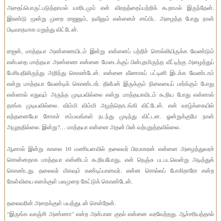
அதைப்பொருட்படுத்தாமல் யாரிடமும் என் விரதத்தைப்பற்றிக் கூறாமல் இருந்தேன்.
இரண்டு மூன்று முறை ராஜனும், நவீனும் என்னைச் சாப்பிட அழைத்த போது நான்
பிடிவாதமாக மறுத்து விட்டேன்.
ராஐன், மாத்தயா அண்ணையிடம் இன்று என்னைப் பற்றிச் சொல்லியிருக்க வேண்டும்
என்பதை மாத்தயா அண்ணை என்னை மேடைக்குப் பின்புறமிருந்த வீட்டிற்கு அழைத்துப்
பேசியதிலிருந்து அறிந்து கொண்டேன். என்னை வீணாகப் பட்டினி இடக்க வேண்டாம்
என்று மாத்தயா வேண்டிக் கொண்டார். திலீபன் இருக்கும் நிலையைப் பார்க்கும் போது
என்னால் எதுவும் அருந்த முடியவில்லை என்று மாத்தயாவிடம் கூறிய போது என்னால்
தாங்க முடியவில்லை. விம்மி விம்மி அழத்தொடங்கி விட்டேன். என் வாழ்க்கையில்
எத்தனையோ சோகச் சம்பவங்கள் நடந்து முடிந்து விட்டன. ஓன்றுக்குமே நான்
அழுததில்லை. இன்று?… மாத்தயா என்னை அதன் பின் வற்புறுத்தவில்லை.
ஆனால் இன்று காலை 10 மணியளவில் தலைவர் பிரபாகரன் என்னை அழைத்துவரச்
சொன்னதாக மாத்தயா என்னிடம் கூறியபோது, என் நெஞ்சு படபடவென்று அடித்துக்
கொண்டது. தலைவர் மிகவும் கண்டிப்பானவர். என்ன சொல்லப் போகிறாரோ என்ற
கேள்வியை எனக்குள் பலமுறை கேட்டுக் கொண்டேன்.
தலைவரின் அறைக்குள் பயத்துடன் சென்றேன்.
“இருங்க வாஞ்சி அண்ணா” என்ற அன்பான குரல் என்னை வரவேற்றது. ஆச்சரியத்தால்