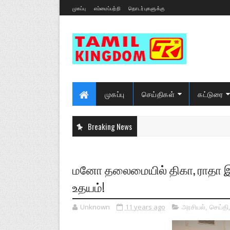
முகப்பு
எம்மைப்பற்றி
தொடர்புகளுக்கு
முகப்பு
செய்திகள்
கட்டுரை
Breaking News
மனோ தலைமையில் திகா, ராதா இ
உதயம்!
Unknown
11 years ago
அரசியல்
,
செய்தி