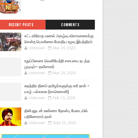
RECENT POSTS
COMMENTS
சட்டவிரோத மணல் அகழ்வு விசாரணைக்கு
சென்ற பொலிஸை மோதிய உழவு இயந்திரம்
Unknown
Mar 29, 2026
உறுப்பினரை வெளியேற்றி சபையை நடத்த
முடியும்– தவிசாளர்
Unknown
Mar 29, 2026
சுதந்திர தினம் தமிழர்களுக்கு கரி நாள் –
யாழ். பல்கலை (காணொளி)
Unknown
Feb 13, 2026
திலீபனுடன் உண்ணா நோன்பு மேடையில்
பதினோராம் நாள்
Unknown
Sept 25, 2025