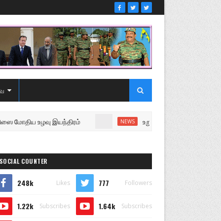
ை
ு இயந்திரம்
உறுப்பினரை வெளியேற்றி சபையை நடத்த முட
NEWS
SOCIAL COUNTER
248k
777
Likes
Followers
1.22k
1.64k
Subscribes
Subscribes