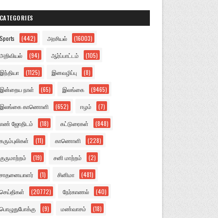
CATEGORIES
Sports
(442)
அரசியல்
(16003)
அறிவியல்
(94)
ஆர்ப்பாட்டம்
(105)
இந்தியா
(1125)
இனவழிப்பு
(8)
இன்றைய நாள்
(65)
இலங்கை
(9465)
இலங்கை காணொளி
(652)
ஈழம்
(7)
எண் ஜோதிடம்
(18)
கட்டுரைகள்
(848)
கரும்புலிகள்
(11)
காணொளி
(228)
குருமாற்றம்
(19)
சனி மாற்றம்
(2)
சாதனையாளர்
(1)
சினிமா
(481)
செய்திகள்
(20772)
நேர்காணல்
(40)
பொழுதுபோக்கு
(9)
மண்வாசம்
(18)