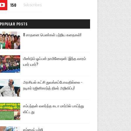
150
Subscribes
POPULAR POSTS
8 சாதனை பெண்கள் பற்றிய கதைகள்!
மீண்டும் ஓப்பன் நாமினேஷன்: இந்த வாரம்
யார் யார்?
அரசியல் கட்சி துவங்கப்போவதில்லை -
நடிகர் ரஜினிகாந்த் திடீர் அறிவிப்பு!
சம்பந்தன் வளர்த்த கடா மார்பில் பாய்ந்து
விட்டது
எம்மைப் பற்றி