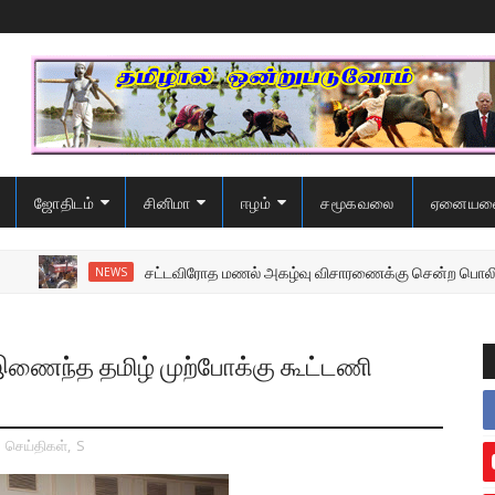
ஜோதிடம்
சினிமா
ஈழம்
சமூகவலை
ஏனையவ
சட்டவிரோத மணல் அகழ்வு விசாரணைக்கு சென்ற பொலிஸை மோதிய உழவ
NEWS
ணைந்த தமிழ் முற்போக்கு கூட்டணி
,
செய்திகள்
,
S