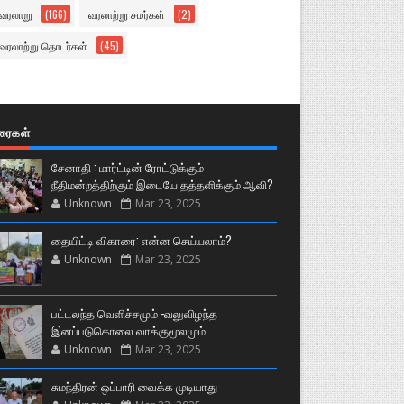
வரலாறு
(166)
வரலாற்று சமர்கள்
(2)
வரலாற்று தொடர்கள்
(45)
ுரைகள்
சேனாதி : மார்ட்டின் ரோட்டுக்கும்
நீதிமன்றத்திற்கும் இடையே தத்தளிக்கும் ஆவி?
Unknown
Mar 23, 2025
தையிட்டி விகாரை: என்ன செய்யலாம்?
Unknown
Mar 23, 2025
பட்டலந்த வெளிச்சமும் -வலுவிழந்த
இனப்படுகொலை வாக்குமூலமும்
Unknown
Mar 23, 2025
சுமந்திரன் ஒப்பாரி வைக்க முடியாது