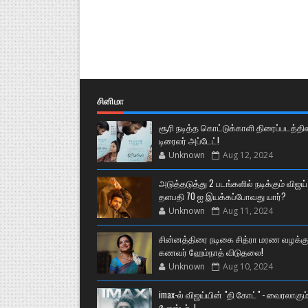
சினிமா
சூரி நடித்த கொட்டுக்காளி திரைப்படத்தி
டிரைலர் அப்டேட்!
Unknown
Aug 12, 2024
அடுத்தடுத்து 2 படங்களில் நடிக்கும் விஜய்
தளபதி 70 ஐ இயக்கப்போவது யார்?
Unknown
Aug 11, 2024
சின்னத்திரை நடிகை சித்ரா மரண வழக்கு
கணவர் ஹேம்நாத் விடுதலை!
Unknown
Aug 10, 2024
imax-ல் விஜய்யின் "தி கோட்" - வைரலாகும
போஸ்டர்..!