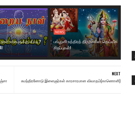
NEWS
ாள் உங்களுக்கு எப்படி?
பங்குனி உத்திரத் திருநாளின் தெய்வீக
4!
சிறப்புகள்!
NEXT
ஞ்சா
சுமந்திரனோடு இளைஞர்கள் காரசாரமான விவாதம்(காணொளி)