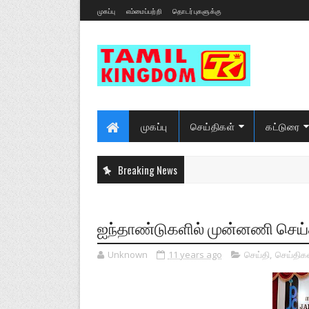
முகப்பு
எம்மைப்பற்றி
தொடர்புகளுக்கு
முகப்பு
செய்திகள்
கட்டுரை
Breaking News
ஐந்தாண்டுகளில் முன்னணி செய்
Unknown
11 years ago
செய்தி
,
செய்திக