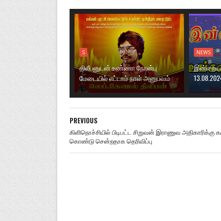
S
NEWS
திலீபனுடன் உண்ணா நோன்பு
இன்றைய ந
மேடையில் எட்டாம் நாள் அனுபவம்
13.08.202
PREVIOUS
கிளிநொச்சியில் பிடிபட்ட சிறுவன் இராணுவ அதிகாரிக்கு க
கொண்டு சென்றதாக தெரிவிப்பு