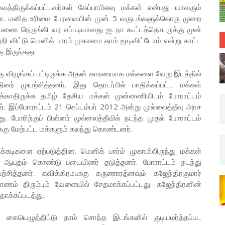
த்திருக்கப்பட்டவர்கள் கேப்பாபிலவு மக்கள் என்பது யாவரும்
 நா. மனித உரிமை பேரவையின் முன் 5 வருடங்களுக்கொரு முறை
வணை நெருங்கி வர எப்படியாவது ஐ. நா கூட்டத்தொடருக்கு முன்
றி விட்டு மெனிக் பாரம் முகாமை தாம் மூடிவிட்டோம் என்று காட்ட
 இருந்தது.
ு விழுங்கப் பட்டிருக்க அதன் காரணமாக மக்களை வேறு இடத்தில்
் முயற்சித்தனர். இது தொடர்பில் பாதிக்கப்பட்ட மக்கள்
க்க்காதிருக்க தமிழ் தேசிய மக்கள் முன்னணியிடம் போராட்டம்
னர். இப்போராட்டம் 21 செப்டம்பர் 2012 அன்று முல்லைத்தீவு அரச
. போரிற்குப் பின்னர் முல்லைத்தீவில் நடந்த முதல் போராட்டம்
க்கு மேற்பட்ட மக்களும் கலந்து கொண்டனர்.
ுக்கடிகளை ஏற்படுத்தின. மெனிக் பார்ம் முகாமிலிருந்து மக்கள்
ஆயுதம் கொண்டு படையினர் தடுத்தனர். போராட்டம் நடந்து
சித்தனர். கவிக்கிரமபாகு கருணாரத்னவும் கஜேந்திரகுமார்
ம் திரும்பும் வேளையில் சேதமாக்கப்பட்டது. கஜேந்திரனின்
தாக்கப்படத்து.
் கையெழுத்திட்டு தாம் சொந்த இடங்களில் குடியமர்த்தப்பட