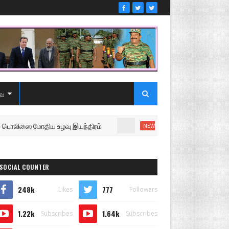
ை
ை மோதிய உழவு இயந்திரம்
உறுப்பினரை வெளியேற்றி சபைய
NEWS
SOCIAL COUNTER
248k
777
Likes
Followers
1.22k
1.64k
Subscribes
Subscribes