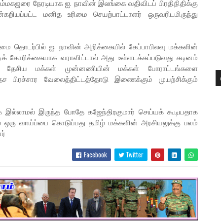
ம்மகஜரை நேரடியாக ஐ. நாவின் இலங்கை வதிவிடப் பிரதிநிதிக்கு
்கறியப்பட்ட மனித உரிமை செயற்பாட்டாளர் ஒருவரிடமிருந்து
்டமை தொடர்பில் ஐ. நாவின் அறிக்கையில் கேப்பாபிலவு மக்களின்
ரடிக் கோரிக்கையாக வராவிட்டால் அது உள்ளடக்கப்படுவது கடினம்
ழ் தேசிய மக்கள் முன்னணியின் மக்கள் போராட்டங்களை
ச பிரச்சார வேலைத்திட்டத்தோடு இணைக்கும் முயற்சிக்கும்
க இல்லாமல் இருந்த போதே கஜேந்திரகுமார் செய்யக் கூடியதாக
ில் ஒரு வாய்ப்பை கொடுப்பது தமிழ் மக்களின் அரசியலுக்கு பலம்
ர்
Facebook
Twitter