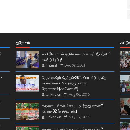
துரோகம்
கட்ட
ன்
வலி இல்லாமல் தற்கொலை செய்யும் இயந்திரம்
கண்டுபிடிப்பு!
Thamil
Dec 08, 2021
 -
நேருக்கு நேர்-தேர்தல்-2015 பேராசிரியர் கீத
பொன்கலன் அவர்களுடனான
நேர்காணல்(காணொளி)
Unknown
Aug 06, 2015
-
கருணா புலிகள் பிளவு – நடந்தது என்ன?
-பாகம்-32 (காணொளி)
Unknown
May 07, 2015
்
கருணா புலிகள் பிளவு – நடந்தது என்ன?