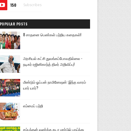
150
Subscribes
POPULAR POSTS
8 சாதனை பெண்கள் பற்றிய கதைகள்!
அரசியல் கட்சி துவங்கப்போவதில்லை -
நடிகர் ரஜினிகாந்த் திடீர் அறிவிப்பு!
மீண்டும் ஓப்பன் நாமினேஷன்: இந்த வாரம்
யார் யார்?
எம்மைப் பற்றி
சம்பந்தன் வளர்த்த கடா மார்பில் பாய்ந்து