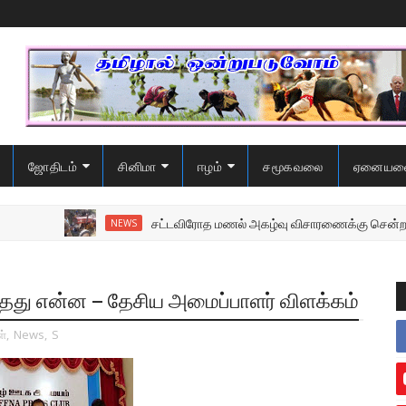
ஜோதிடம்
சினிமா
ஈழம்
சமூகவலை
ஏனையவ
சட்டவிரோத மணல் அகழ்வு விசாரணைக்கு சென்ற பொலிஸ
NEWS
தது என்ன – தேசிய அமைப்பாளர் விளக்கம்
ள்
,
News
,
S