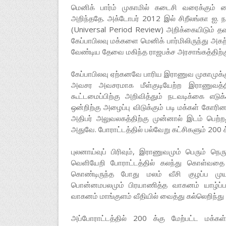
மெனிக் பார்ம் முகாமில் கடைசி வரைக்கும் வை
அறிந்ததே. அக்டோபர் 2012 இல் சிறீலங்கா ஐ.
(Universal Period Review) அறிக்கையிடும் த
கேப்பாபிலவு மக்களை மெனிக் பார்மிலிருந்து அகற்
வேண்டிய தேவை மகிந்த ராஜபக்ச அரசாங்கத்திற்கு
கேப்பாபிலவு ஏற்கனவே பாரிய இராணுவ முகாமுக்க
அவசர அவசரமாக மீள்குடியேற்ற இராணுவத்தினர
கூட்டமைப்பிற்கு அறிவித்தும் நடவடிக்கை எடு
ஒன்றிற்கு அழைப்பு விடுக்கும் படி மக்கள் கோரி
அதிபர் அலுவலகத்திற்கு முன்னால் இடம் பெற்றது
அதுவே. போராட்டத்தில் பல்வேறு கட்சிகளும் 200 
புலனாய்வுப் பிரிவும், இராணுவமும் பெரும் நெர
வெளியேறி போராட்டத்தில் கலந்து கொள்வதை 
கொண்டிருந்த போது மலம் வீசி குழப்ப முயற்
பொன்னமபலமும் பிரயாணித்த வாகனம் யாழ்ப்பாண
வாகனம் மாங்குளம் வீதியில் வைத்து கல்லெறிந்து 
அப்போராட்டத்தில் 200 க்கு மேற்பட்ட மக்கள