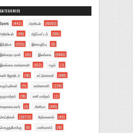
CATEGORIES
Sports
(442)
அரசியல்
(16003)
அறிவியல்
(94)
ஆர்ப்பாட்டம்
(105)
இந்தியா
(1125)
இனவழிப்பு
(8)
இன்றைய நாள்
(65)
இலங்கை
(9465)
இலங்கை காணொளி
(652)
ஈழம்
(7)
எண் ஜோதிடம்
(18)
கட்டுரைகள்
(848)
கரும்புலிகள்
(11)
காணொளி
(228)
குருமாற்றம்
(19)
சனி மாற்றம்
(2)
சாதனையாளர்
(1)
சினிமா
(481)
செய்திகள்
(20772)
நேர்காணல்
(40)
பொழுதுபோக்கு
(9)
மண்வாசம்
(18)