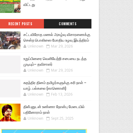
விட்டது
RECENT POSTS
COMMENTS
சட்டவிரோத மணல் அகழ்வு விசாரணைக்கு
சென்ற பொலிஸை மோதிய உழவு இயந்திரம்
Unknown
Mar 29, 2026
உறுப்பினரை வெளியேற்றி சபையை நடத்த
முடியும்– தவிசாளர்
Unknown
Mar 29, 2026
சுதந்திர தினம் தமிழர்களுக்கு கரி நாள் –
யாழ். பல்கலை (காணொளி)
Unknown
Feb 13, 2026
திலீபனுடன் உண்ணா நோன்பு மேடையில்
பதினோராம் நாள்
Unknown
Sept 25, 2025