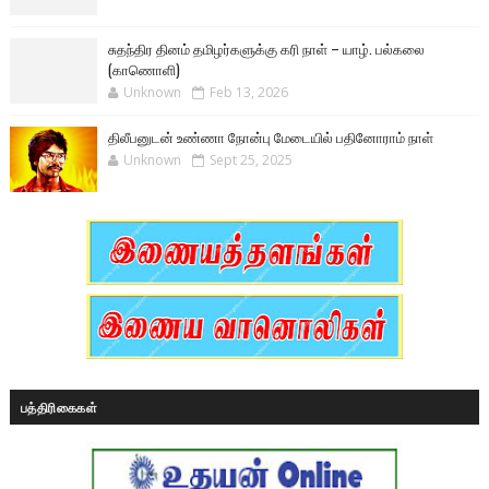
சுதந்திர தினம் தமிழர்களுக்கு கரி நாள் – யாழ். பல்கலை
(காணொளி)
Unknown
Feb 13, 2026
திலீபனுடன் உண்ணா நோன்பு மேடையில் பதினோராம் நாள்
Unknown
Sept 25, 2025
பத்திரிகைகள்