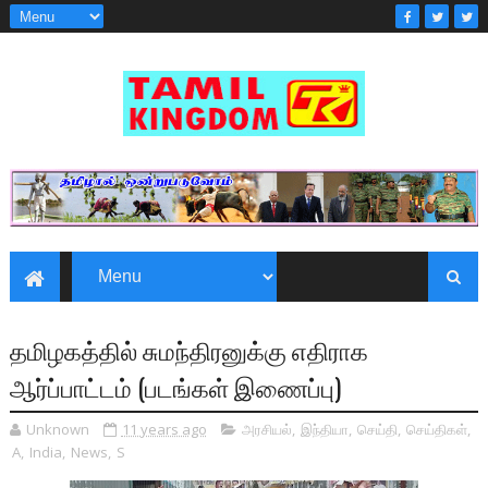
தமிழகத்தில் சுமந்திரனுக்கு எதிராக
ஆர்ப்பாட்டம் (படங்கள் இணைப்பு)
Unknown
11 years ago
அரசியல்
,
இந்தியா
,
செய்தி
,
செய்திகள்
,
A
,
India
,
News
,
S