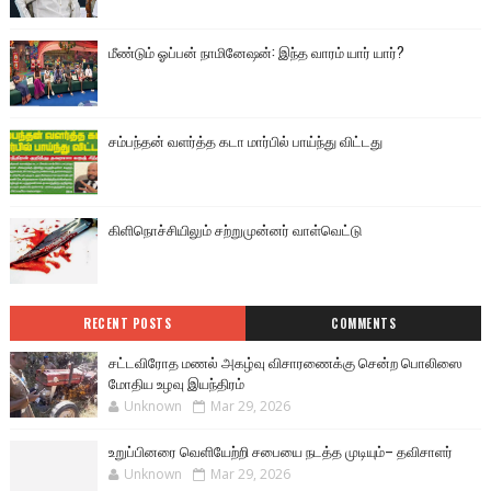
மீண்டும் ஓப்பன் நாமினேஷன்: இந்த வாரம் யார் யார்?
சம்பந்தன் வளர்த்த கடா மார்பில் பாய்ந்து விட்டது
கிளிநொச்சியிலும் சற்றுமுன்னர் வாள்வெட்டு
RECENT POSTS
COMMENTS
சட்டவிரோத மணல் அகழ்வு விசாரணைக்கு சென்ற பொலிஸை
மோதிய உழவு இயந்திரம்
Unknown
Mar 29, 2026
உறுப்பினரை வெளியேற்றி சபையை நடத்த முடியும்– தவிசாளர்
Unknown
Mar 29, 2026