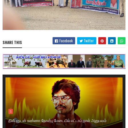
Facebook
Twitter
SHARE THIS
S
திலீபனுடன் உண்ணா நோன்பு மேடையில் எட்டாம் நாள் அனுபவம்