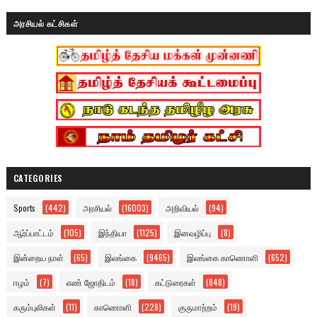
அரசியல் கட்சிகள்
CATEGORIES
Sports
(442)
அரசியல்
(16003)
அறிவியல்
(94)
ஆர்ப்பாட்டம்
(105)
இந்தியா
(1125)
இனவழிப்பு
(8)
இன்றைய நாள்
(65)
இலங்கை
(9465)
இலங்கை காணொளி
(652)
ஈழம்
(7)
எண் ஜோதிடம்
(18)
கட்டுரைகள்
(848)
கரும்புலிகள்
(11)
காணொளி
(228)
குருமாற்றம்
(19)