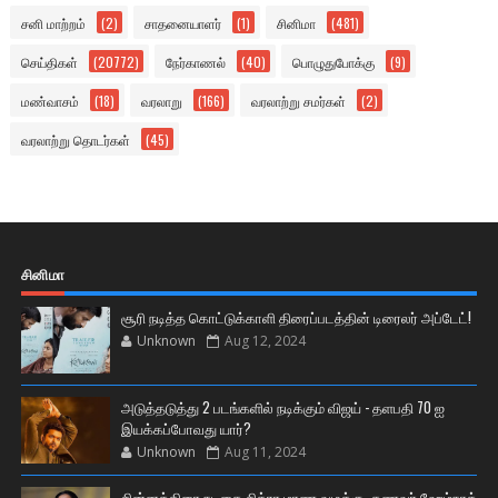
சனி மாற்றம்
(2)
சாதனையாளர்
(1)
சினிமா
(481)
செய்திகள்
(20772)
நேர்காணல்
(40)
பொழுதுபோக்கு
(9)
மண்வாசம்
(18)
வரலாறு
(166)
வரலாற்று சமர்கள்
(2)
வரலாற்று தொடர்கள்
(45)
சினிமா
சூரி நடித்த கொட்டுக்காளி திரைப்படத்தின் டிரைலர் அப்டேட்!
Unknown
Aug 12, 2024
அடுத்தடுத்து 2 படங்களில் நடிக்கும் விஜய் - தளபதி 70 ஐ
இயக்கப்போவது யார்?
Unknown
Aug 11, 2024
சின்னத்திரை நடிகை சித்ரா மரண வழக்கு- கணவர் ஹேம்நாத்