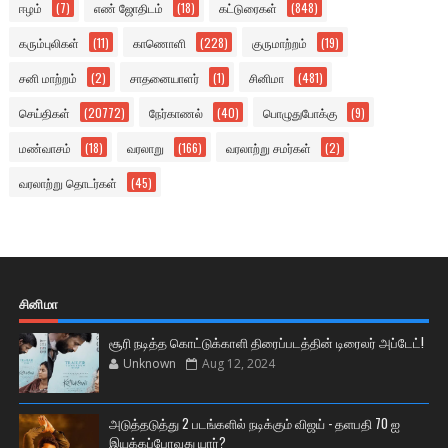
ஈழம்
(7)
எண் ஜோதிடம்
(18)
கட்டுரைகள்
(848)
கரும்புலிகள்
(11)
காணொளி
(228)
குருமாற்றம்
(19)
சனி மாற்றம்
(2)
சாதனையாளர்
(1)
சினிமா
(481)
செய்திகள்
(20772)
நேர்காணல்
(40)
பொழுதுபோக்கு
(9)
மண்வாசம்
(18)
வரலாறு
(166)
வரலாற்று சமர்கள்
(2)
வரலாற்று தொடர்கள்
(45)
சினிமா
சூரி நடித்த கொட்டுக்காளி திரைப்படத்தின் டிரைலர் அப்டேட்!
Unknown
Aug 12, 2024
அடுத்தடுத்து 2 படங்களில் நடிக்கும் விஜய் - தளபதி 70 ஐ
இயக்கப்போவது யார்?