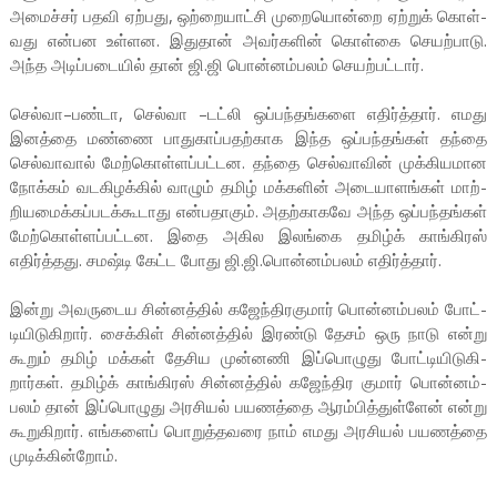
அமைச்சர் பதவி ஏற்­பது, ஒற்­றை­யாட்சி முறை­யொன்றை ஏற்றுக் கொள்­
வது என்பன உள்ளன. இதுதான் அவர்­களின் கொள்கை செயற்­பாடு.
அந்த அடிப்­ப­டையில் தான் ஜி.ஜி பொன்­னம்­பலம் செயற்­பட்டார்.
செல்வா–பண்டா, செல்வா –டட்லி ஒப்­பந்­தங்­களை எதிர்த்தார். எமது
இனத்தை மண்ணை பாது­காப்­ப­தற்­காக இந்த ஒப்­பந்­தங்கள் தந்தை
செல்­வாவால் மேற்­கொள்­ளப்­பட்­டன. தந்தை செல்­வாவின் முக்­கி­ய­மான
நோக்கம் வட­கி­ழக்கில் வாழும் தமிழ் மக்­களின் அடை­யா­ளங்கள் மாற்­
றி­ய­மைக்­கப்­ப­டக்­கூ­டாது என்­பதாகும். அதற்காகவே அந்த ஒப்­பந்­தங்கள்
மேற்­கொள்­ளப்­பட்­டன. இதை அகில இலங்கை தமிழ்க் காங்­கிரஸ்
எதிர்த்­தது. சமஷ்டி கேட்ட போது ஜி.ஜி.பொன்­னம்­பலம் எதிர்த்தார்.
இன்று அவ­ரு­டைய சின்­னத்தில் கஜேந்­தி­ர­குமார் பொன்­னம்­பலம் போட்­
டி­யி­டு­கிறார். சைக்கிள் சின்­னத்தில் இரண்டு தேசம் ஒரு நாடு என்று
கூறும் தமிழ் மக்கள் தேசிய முன்­னணி இப்­பொ­ழுது போட்­டி­யி­டு­கி­
றார்கள். தமிழ்க் காங்­கிரஸ் சின்­னத்தில் கஜேந்­திர குமார் பொன்­னம்­
பலம் தான் இப்­பொ­ழுது அர­சியல் பய­ணத்தை ஆரம்­பித்­துள்ளேன் என்று
கூறுகிறார். எங்களைப் பொறுத்தவரை நாம் எமது அரசியல் பயணத்தை
முடிக்கின்றோம்.