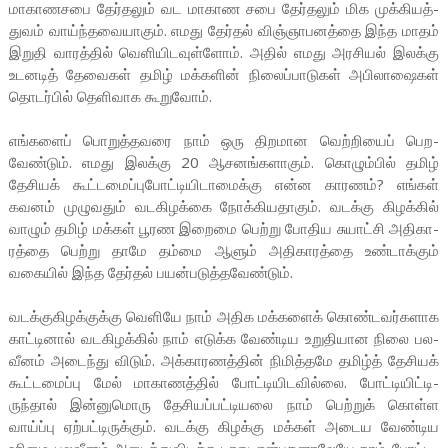
மாகா­ண­சபை தேர்­தலும் வட மாகாண சபை தேர்­தலும் மிக முக்­கி­யத்­
துவம் வாய்ந்­த­வை­யாகும். எமது தேர்தல் விஞ்­ஞா­ப­னத்தை இந்த மாதம்
இறுதி வாரத்தில் வெளி­யி­ட­வுள்ளோம். அதில் எமது அர­சியல் இலக்கு
உட­னடித் தேவைகள் தமிழ் மக்­களின் நிலைப்­பா­டுகள் அபி­லா­ஷைகள்
தொடர்பில் தெளி­வாக கூறுவோம்.
எங்­களைப் பொறுத்­த­வரை நாம் ஒரு திற­மான வெற்­றியைப் பெற­
வேண்டும். எமது இலக்கு 20 ஆச­னங்­க­ளாகும். கொழும்பில் தமிழ்
தேசியக் கூட்­ட­மைப்புபோட்டியிடாமைக்கு என்ன காரணம்? எங்கள்
கவனம் முழு­வதும் வட­கி­ழக்கை நோக்­கி­யதாகும். வடக்கு கிழக்கில்
வாழும் தமிழ் மக்கள் பூரண இறைமை பெற்று போதிய சுயாட்சி அதி­கா­
ரத்தை பெற்று தாமே தம்மை ஆளும் அதி­கா­ரத்தை உண்­டாக்கும்
வகையில் இந்த தேர்தல் பயன்படுத்தவேண்டும்.
வடக்கு­கி­ழக்­குக்கு வெளியே நாம் அதிக மக்­களைக் கொண்­ட­வர்­க­ளாக
காட்­டினால் வட­கி­ழக்கில் நாம் எடுக்க வேண்­டிய உறு­தி­யான நிலை பல­
வீனம் அடைந்து விடும். அக்­கா­ர­ணத்தின் நிமித்­தமே தமிழ்த் தேசியக்
கூட்டமைப்பு மேல் மாகா­ணத்தில் போட்­டி­யி­ட­வில்லை. போட்­டி­யிட்­டி­
ருந்தால் இன்­னு­மொரு தேசி­யப்­பட்­டி­யலை நாம் பெற்றுக் கொள்ள
வாய்ப்பு ஏற்­பட்­டி­ருக்கும். வடக்கு ­கி­ழக்கு மக்கள் அடைய வேண்­டிய