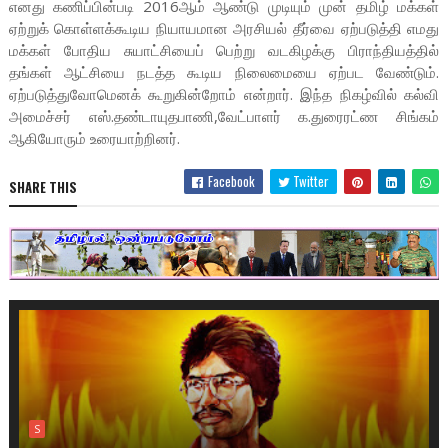
எனது கணிப்பின்படி 2016ஆம் ஆண்டு முடியும் முன் தமிழ் மக்கள்
ஏற்றுக் கொள்ளக்கூடிய நியாயமான அரசியல் தீர்வை ஏற்படுத்தி எமது
மக்கள் போதிய சுயாட்சியைப் பெற்று வடகிழக்கு பிராந்தியத்தில்
தங்கள் ஆட்சியை நடத்த கூடிய நிலைமையை ஏற்பட வேண்டும்.
ஏற்படுத்துவோமெனக் கூறுகின்றோம் என்றார். இந்த நிகழ்வில் கல்வி
அமைச்சர் எஸ்.தண்டாயுதபாணி,வேட்பாளர் க.துரைரட்ண சிங்கம்
ஆகியோரும் உரையாற்றினர்.
Facebook
Twitter
SHARE THIS
S