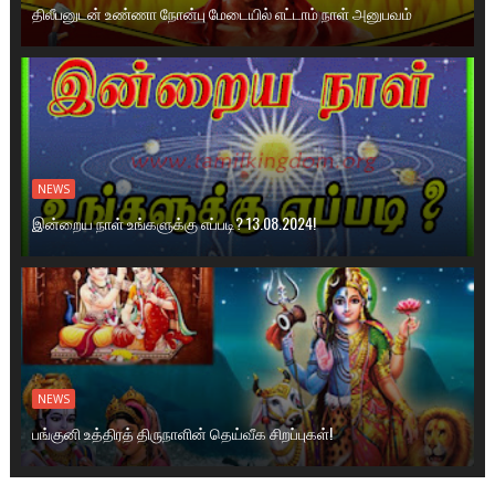
திலீபனுடன் உண்ணா நோன்பு மேடையில் எட்டாம் நாள் அனுபவம்
NEWS
இன்றைய நாள் உங்களுக்கு எப்படி? 13.08.2024!
NEWS
பங்குனி உத்திரத் திருநாளின் தெய்வீக சிறப்புகள்!