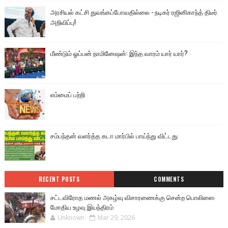
அரசியல் கட்சி துவங்கப்போவதில்லை - நடிகர் ரஜினிகாந்த் திடீர்
அறிவிப்பு!
மீண்டும் ஓப்பன் நாமினேஷன்: இந்த வாரம் யார் யார்?
எம்மைப் பற்றி
சம்பந்தன் வளர்த்த கடா மார்பில் பாய்ந்து விட்டது
RECENT POSTS
COMMENTS
சட்டவிரோத மணல் அகழ்வு விசாரணைக்கு சென்ற பொலிஸை
மோதிய உழவு இயந்திரம்
Unknown
Mar 29, 2026