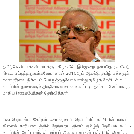
தமிழ்­பேசும் மக்கள் வட­க்கு, கி­ழக்கில் இம்­முறை நல்­ல­தொரு வெற்­
றியை ஈட்­டித்­த­ரு­வார்­க­ளே­யானால் 2016ஆம் ஆண்டு தமிழ் மக்­க­ளுக்­
கான தீர்வை நிச்­சயம் பெற்­றுத்­த­ருவோம் என்று தமிழ்த் தேசியக் கூட்­ட­
மைப்பின் தலை­வரும் திரு­கோ­ண­மலை மாவட்ட முதன்மை வேட்­பா­ள­ரு­
மா­கிய இரா.சம்­பந்தன் தெரிவித்தார்.
நடை­பெ­ற­வுள்ள தேர்தல் செயல்­முறை தொடர்பில் கட்­சியின் மாவட்ட
கிளைக் காரி­யா­ல­யத்தில் நேற்­றைய தினம் தமிழ்த் தேசியக் கூட்­ட­
மைப்பின் வேட்­பா­ளர்கள் மற்றும் ஆத­ர­வா­ளர்கள் மத்­தியில் விளக்­க­ம­