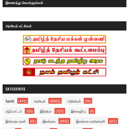
இணைந்து கொள்ளுங்கள்
அரசியல் கட்சிகள்
CATEGORIES
Sports
(442)
அரசியல்
(16003)
அறிவியல்
(94)
ஆர்ப்பாட்டம்
(105)
இந்தியா
(1125)
இனவழிப்பு
(8)
இன்றைய நாள்
(65)
இலங்கை
(9465)
இலங்கை காணொளி
(652)