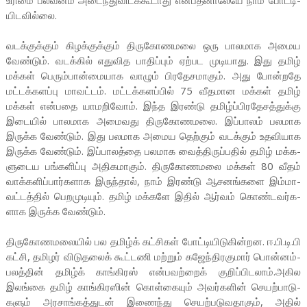
உரிமை பல­வீனம் அடைந்­து­வி­டக்­கூ­டாது என்­ப­த­னா­லேயே நாம் போட்­டி­
யி­ட­வில்லை.
வடக்­குக்கும் கிழக்­குக்கும் திரு­கோ­ண­மலை ஒரு பால­மாக அமைய
வேண்டும். வடக்கில் எது­வித பாதிப்பும் ஏற்பட முடி­யாது. இது தமிழ்
மக்கள் பெரும்­பான்­மை­யாக வாழும் பிர­தே­ச­மாகும். அது போன்­றதே
மட்­டக்­க­ளப்பு மாவட்டம். மட்­டக்­க­ளப்பில் 75 வீத­மான மக்கள் தமிழ்
மக்கள் என்­பதை யாம­றிவோம். இந்த இரண்டு தமிழ்ப்­பி­ர­தே­சத்­துக்கு
இடையில் பால­மாக அமை­வது திரு­கோ­ண­மலை. இப்­பாலம் பல­மாக
இருக்க வேண்டும். இது பல­மாக அமைய தெற்கும் வடக்கும் உத­வி­யாக
இருக்க வேண்டும். இப்­பா­லத்தை பல­மாக வைத்­தி­ருப்­பதில் தமிழ் மக்­க­
ளு­டைய பங்­க­ளிப்பு அதி­க­மாகும். திரு­கோ­ண­மலை மக்கள் 80 வீதம்
வாக்­க­ளிப்­பார்­க­ளாக இருந்தால், நாம் இரண்டு ஆச­னங்­களை இம்­மா­
வட்­டத்தில் பெற­மு­டியும். தமிழ் மக்­களே இதில் ஆர்வம் கொண்­ட­வர்­க­
ளாக இருக்க வேண்டும்.
திரு­கோ­ண­ம­லையில் பல தமிழ்க் கட்­சிகள் போட்­டி­யி­டு­கின்­றன. ஈ.பி.டி.பி
கட்சி, தமிழர் விடு­தலைக் கூட்­டணி மற்றும் கஜேந்­தி­ர­குமார் பொன்­னம்­
ப­லத்தின் தமிழ்க் காங்­கிரஸ் என்பவற்றைக் குறிப்பிடலாம்.அகில
இலங்கை தமிழ் காங்­கி­ரஸின் கொள்­கையும் அவர்­களின் செயற்­பா­டு­
களும் அர­சாங்­கத்­துடன் இணைந்து செயற்­ப­டு­வதாகும், அதில்