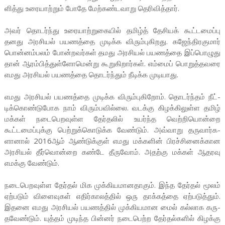
ளித்து உரை­யாற்றும் போதே மேற்­கண்­ட­வாறு தெரி­வித்தார்.
அவர் தொடர்ந்து உரை­யாற்­று­கையில் தமிழ்த் தேசியக் கூட்­ட­மைப்பு
தனது அர­சியல் பய­ணத்தை முடிக்க விரும்­பு­கி­றது. கஜேந்­தி­ர­குமார்
பொன்­னம்­பலம் போன்­ற­வர்கள் தமது அர­சியல் பய­ணத்தை இப்­பொ­ழுது
தான் ஆரம்­பித்­துள்­ளோ­மென்று கூறு­கி­றார்கள். எம்மைப் பொறுத்­த­வரை
எமது அர­சியல் பய­ணத்தை தொடர்ந்தும் நீடிக்க முடி­யாது.
எமது அர­சியல் பய­ணத்தை முடிக்க விரும்­பு­கிறோம். தொடர்ந்தம் நீட்­
டிக்­கொண்­டு­போக நாம் விரும்­ப­வில்லை. வடக்கு கிழக்­கி­லுள்ள தமிழ்
மக்கள் நடை­பெ­ற­வுள்ள தேர்­தலில் உயர்ந்த வெற்­றி­யொன்றை
கூட்டமைப்புக்கு பெற்றுக்கொடுக்க வேண்டும். அவ்­வாறு தரு­வார்­க­
ளானால் 2016ஆம் ஆண்­டுக்குள் எமது மக்­களின் பிரச்­சி­னைக்­கான
அர­சியல் தீர்­வொன்றை கண்டே தீருவோம். அதற்கு மக்கள் ஆத­ரவு
எமக்கு வேண்டும்.
நடை­பெ­ற­வுள்ள தேர்தல் மிக முக்­கி­ய­மா­ன­தாகும். இந்த தேர்தல் மூலம்
ஏற்­படும் விளை­வுகள் எதிர்­கா­லத்தில் ஒரு தாக்­கத்தை ஏற்­ப­டுத்தும்.
இதனை எமது அர­சியல் பய­ணத்தில் முக்­கி­ய­மான மைல் கல்­லாக கரு­
த­வேண்டும். யுத்தம் முடிந்த பின்னர் நடை­பெற்ற தேர்­தல்­களில் கிழக்கு