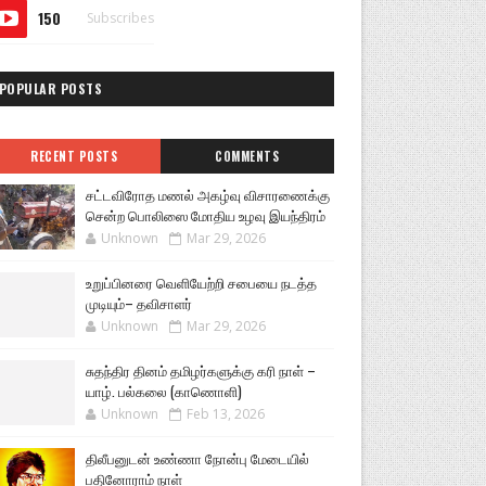
150
Subscribes
POPULAR POSTS
RECENT POSTS
COMMENTS
சட்டவிரோத மணல் அகழ்வு விசாரணைக்கு
சென்ற பொலிஸை மோதிய உழவு இயந்திரம்
Unknown
Mar 29, 2026
உறுப்பினரை வெளியேற்றி சபையை நடத்த
முடியும்– தவிசாளர்
Unknown
Mar 29, 2026
சுதந்திர தினம் தமிழர்களுக்கு கரி நாள் –
யாழ். பல்கலை (காணொளி)
Unknown
Feb 13, 2026
திலீபனுடன் உண்ணா நோன்பு மேடையில்
பதினோராம் நாள்