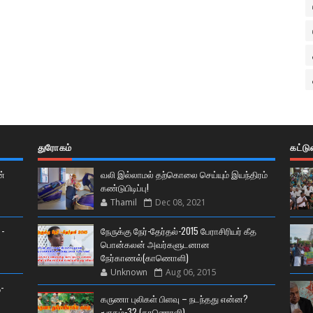
துரோகம்
கட்ட
ன்
வலி இல்லாமல் தற்கொலை செய்யும் இயந்திரம்
கண்டுபிடிப்பு!
Thamil
Dec 08, 2021
 -
நேருக்கு நேர்-தேர்தல்-2015 பேராசிரியர் கீத
பொன்கலன் அவர்களுடனான
நேர்காணல்(காணொளி)
Unknown
Aug 06, 2015
-
கருணா புலிகள் பிளவு – நடந்தது என்ன?
-பாகம்-32 (காணொளி)