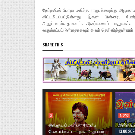
தேர்தலின் போது மகிந்த ராஜபக்சவுக்கு அனு
திட்டமிடப்பட்டுள்ளது. இதன் பின்னர், போ
அனுப்பவுள்ளதாகவும், அவர்களைப் பாதுகாக்க ம
வகுக்கப்பட்டுள்ளதாகவும் அவர் தெரிவித்துள்ளார்.
SHARE THIS
S
NEWS
திலீபனுடன் உண்ணா நோன்பு
இன்றைய ந
மேடையில் எட்டாம் நாள் அனுபவம்
13.08.202