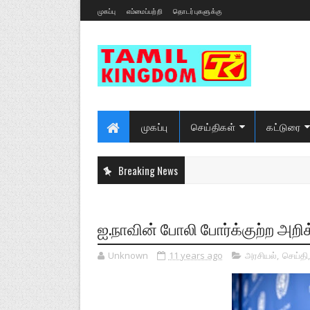
முகப்பு
எம்மைப்பற்றி
தொடர்புகளுக்கு
முகப்பு
செய்திகள்
கட்டுரை
Breaking News
ஐ.நாவின் போலி போர்க்குற்ற அற
Unknown
11 years ago
அரசியல்
,
செய்தி