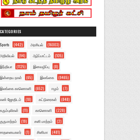
CATEGORIES
Sports
(442)
அரசியல்
(16003)
அறிவியல்
(94)
ஆர்ப்பாட்டம்
(105)
இந்தியா
(1125)
இனவழிப்பு
(8)
இன்றைய நாள்
(65)
இலங்கை
(9465)
இலங்கை காணொளி
(652)
ஈழம்
(7)
எண் ஜோதிடம்
(18)
கட்டுரைகள்
(848)
கரும்புலிகள்
(11)
காணொளி
(228)
குருமாற்றம்
(19)
சனி மாற்றம்
(2)
சாதனையாளர்
(1)
சினிமா
(481)