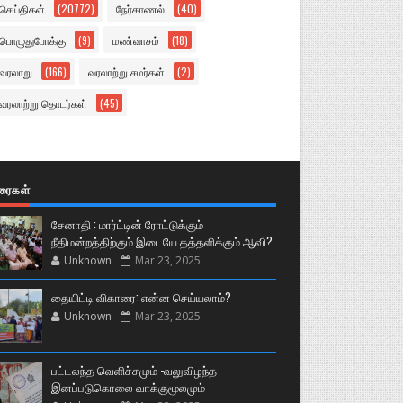
செய்திகள்
(20772)
நேர்காணல்
(40)
பொழுதுபோக்கு
(9)
மண்வாசம்
(18)
வரலாறு
(166)
வரலாற்று சமர்கள்
(2)
வரலாற்று தொடர்கள்
(45)
ுரைகள்
சேனாதி : மார்ட்டின் ரோட்டுக்கும்
நீதிமன்றத்திற்கும் இடையே தத்தளிக்கும் ஆவி?
Unknown
Mar 23, 2025
தையிட்டி விகாரை: என்ன செய்யலாம்?
Unknown
Mar 23, 2025
பட்டலந்த வெளிச்சமும் -வலுவிழந்த
இனப்படுகொலை வாக்குமூலமும்