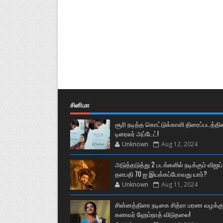
சினிமா
சூரி நடித்த கொட்டுக்காளி திரைப்படத்தி
டிரைலர் அப்டேட்!
Unknown
Aug 12, 2024
அடுத்தடுத்து 2 படங்களில் நடிக்கும் விஜய்
தளபதி 70 ஐ இயக்கப்போவது யார்?
Unknown
Aug 11, 2024
சின்னத்திரை நடிகை சித்ரா மரண வழக்கு
கணவர் ஹேம்நாத் விடுதலை!