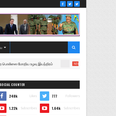
ை
ஸை மோதிய உழவு இயந்திரம்
உறுப்பினரை வெளியேற்றி சப
NEWS
SOCIAL COUNTER
248k
777
Likes
Followers
1.22k
1.64k
Subscribes
Subscribes