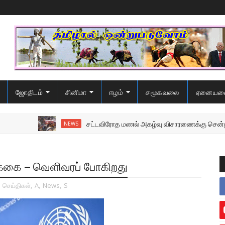
ஜோதிடம்
சினிமா
ஈழம்
சமூகவலை
ஏனையவ
சட்டவிரோத மணல் அகழ்வு விசாரணைக்கு சென்ற பொலி
NEWS
ிக்கை – வெளிவரப் போகிறது
,
செய்திகள்
,
A
,
News
,
S