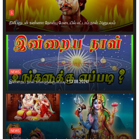
S
திலீபனுடன் உண்ணா நோன்பு மேடையில் எட்டாம் நாள் அனுபவம்
NEWS
இன்றைய நாள் உங்களுக்கு எப்படி? 13.08.2024!
NEWS