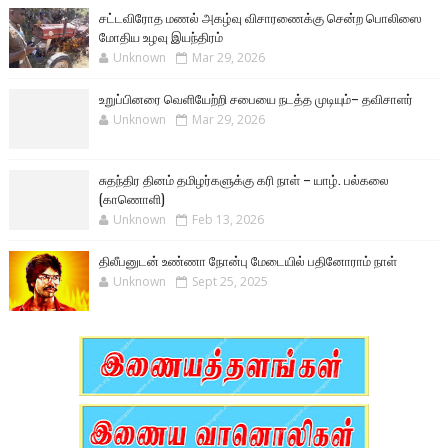
சட்டவிரோத மணல் அகழ்வு விசாரணைக்கு சென்ற பொலிஸை
மோதிய உழவு இயந்திரம்
Unknown
Mar 29, 2026
உறுப்பினரை வெளியேற்றி சபையை நடத்த முடியும்– தவிசாளர்
Unknown
Mar 29, 2026
சுதந்திர தினம் தமிழர்களுக்கு கரி நாள் – யாழ். பல்கலை
(காணொளி)
Unknown
Feb 13, 2026
திலீபனுடன் உண்ணா நோன்பு மேடையில் பதினோராம் நாள்
Unknown
Sept 25, 2025