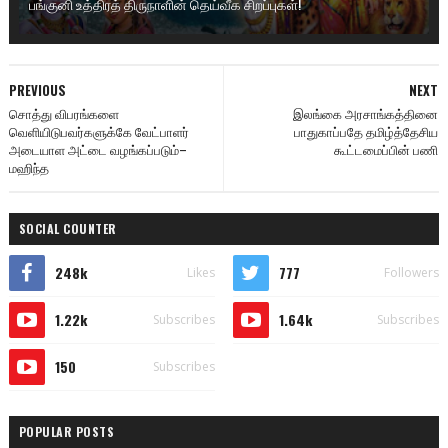
பங்குனி உத்திரத் திருநாளின் தெய்வீக சிறப்புகள்!
PREVIOUS
NEXT
சொத்து விபரங்களை
இலங்கை அரசாங்கத்தினை
வெளியிடுபவர்களுக்கே வேட்பாளர்
பாதுகாப்பதே தமிழ்த்தேசிய
அடையாள அட்டை வழங்கப்படும்–
கூட்டமைப்பின் பணி
மஹிந்த
SOCIAL COUNTER
248k
777
Likes
Followers
1.22k
1.64k
Subscribes
Subscribes
150
Subscribes
POPULAR POSTS