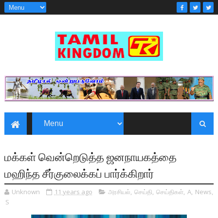
மக்கள் வென்றெடுத்த ஜனநாயகத்தை
மஹிந்த சீர்குலைக்கப் பார்க்கிறார்
Unknown
11 years ago
அரசியல்
,
செய்தி
,
செய்திகள்
,
A
,
News
,
S