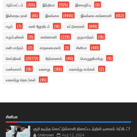
ஆர்ப்பாட்டம்
(105)
இந்தியா
(1125)
இனவழிப்பு
(8)
இன்றைய நாள்
(65)
இலங்கை
(9465)
இலங்கை காணொளி
(652)
ஈழம்
(7)
எண் ஜோதிடம்
(18)
கட்டுரைகள்
(848)
கரும்புலிகள்
(11)
காணொளி
(228)
குருமாற்றம்
(19)
சனி மாற்றம்
(2)
சாதனையாளர்
(1)
சினிமா
(481)
செய்திகள்
(20772)
நேர்காணல்
(40)
பொழுதுபோக்கு
(9)
மண்வாசம்
(18)
வரலாறு
(166)
வரலாற்று சமர்கள்
(2)
வரலாற்று தொடர்கள்
(45)
சினிமா
சூரி நடித்த கொட்டுக்காளி திரைப்படத்தின் டிரைலர் அப்டேட்!
Unknown
Aug 12, 2024