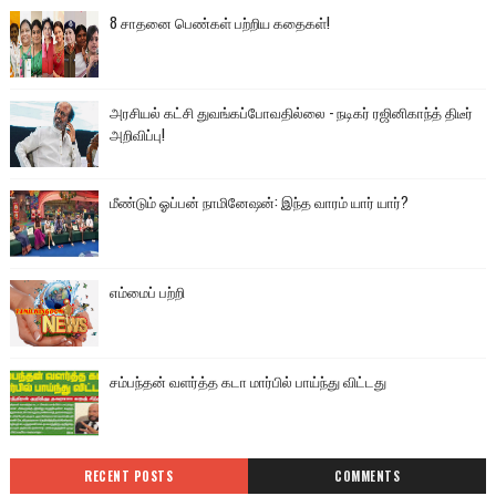
8 சாதனை பெண்கள் பற்றிய கதைகள்!
அரசியல் கட்சி துவங்கப்போவதில்லை - நடிகர் ரஜினிகாந்த் திடீர்
அறிவிப்பு!
மீண்டும் ஓப்பன் நாமினேஷன்: இந்த வாரம் யார் யார்?
எம்மைப் பற்றி
சம்பந்தன் வளர்த்த கடா மார்பில் பாய்ந்து விட்டது
RECENT POSTS
COMMENTS