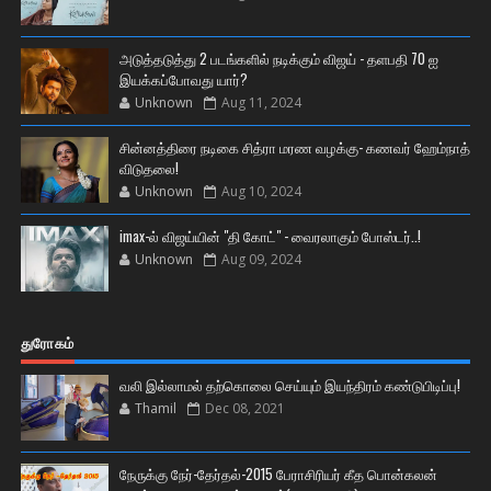
அடுத்தடுத்து 2 படங்களில் நடிக்கும் விஜய் - தளபதி 70 ஐ
இயக்கப்போவது யார்?
Unknown
Aug 11, 2024
சின்னத்திரை நடிகை சித்ரா மரண வழக்கு- கணவர் ஹேம்நாத்
விடுதலை!
Unknown
Aug 10, 2024
imax-ல் விஜய்யின் "தி கோட்" - வைரலாகும் போஸ்டர்..!
Unknown
Aug 09, 2024
துரோகம்
வலி இல்லாமல் தற்கொலை செய்யும் இயந்திரம் கண்டுபிடிப்பு!
Thamil
Dec 08, 2021
நேருக்கு நேர்-தேர்தல்-2015 பேராசிரியர் கீத பொன்கலன்