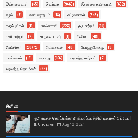
இன்றைய நாள்
(65)
இலங்கை
(9465)
இலங்கை காணொளி
(652)
ஈழம்
(7)
எண் ஜோதிடம்
(18)
கட்டுரைகள்
(848)
கரும்புலிகள்
(11)
காணொளி
(228)
குருமாற்றம்
(19)
சனி மாற்றம்
(2)
சாதனையாளர்
(1)
சினிமா
(481)
செய்திகள்
(20772)
நேர்காணல்
(40)
பொழுதுபோக்கு
(9)
மண்வாசம்
(18)
வரலாறு
(166)
வரலாற்று சமர்கள்
(2)
வரலாற்று தொடர்கள்
(45)
சினிமா
சூரி நடித்த கொட்டுக்காளி திரைப்படத்தின் டிரைலர் அப்டேட்!
Unknown
Aug 12, 2024