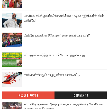
அரசியல் கட்சி துவங்கப்போவதில்லை - நடிகர் ரஜினிகாந்த் திடீர்
அறிவிப்பு!
மீண்டும் ஓப்பன் நாமினேஷன்: இந்த வாரம் யார் யார்?
சம்பந்தன் வளர்த்த கடா மார்பில் பாய்ந்து விட்டது
கிளிநொச்சியிலும் சற்றுமுன்னர் வாள்வெட்டு
RECENT POSTS
COMMENTS
சட்டவிரோத மணல் அகழ்வு விசாரணைக்கு சென்ற பொலிஸை
மோதிய உழவு இயந்திரம்