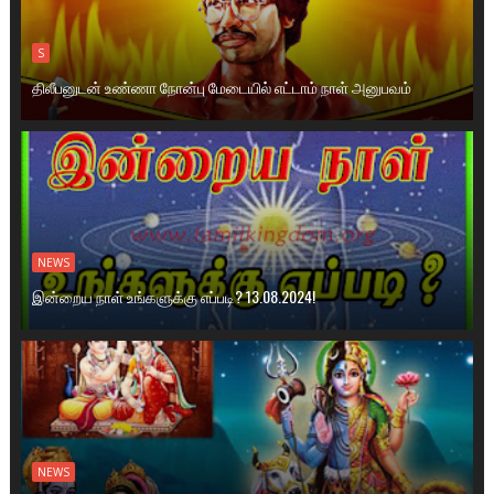
S
திலீபனுடன் உண்ணா நோன்பு மேடையில் எட்டாம் நாள் அனுபவம்
NEWS
இன்றைய நாள் உங்களுக்கு எப்படி? 13.08.2024!
NEWS