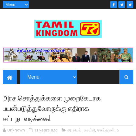
அரச சொத்துக்களை முறைகேடாக
பயன்படுத்துவோருக்கு எதிராக
சட்டநடவடிக்கை!
Unknown
11 years ago
அரசியல்
,
செய்தி
,
செய்திகள்
,
S