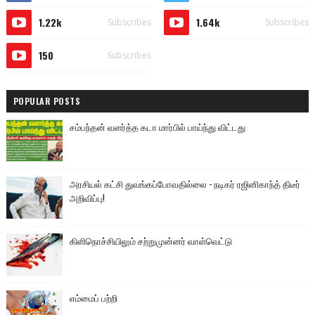
1.22k
1.64k
Subscribes
Subscribes
150
Subscribes
POPULAR POSTS
சம்பந்தன் வளர்த்த கடா மார்பில் பாய்ந்து விட்டது
அரசியல் கட்சி துவங்கப்போவதில்லை - நடிகர் ரஜினிகாந்த் திடீர்
அறிவிப்பு!
கிளிநொச்சியிலும் சற்றுமுன்னர் வாள்வெட்டு
எம்மைப் பற்றி