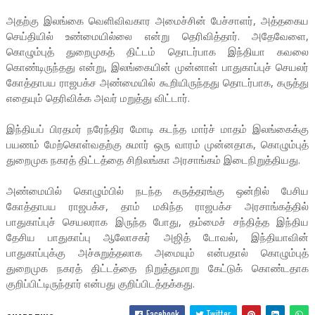
அதற்கு இலங்கை வெளிவிவகார அமைச்சின் பேச்சாளர், அத்தகைய
செய்தியில் உண்மையில்லை என்று தெரிவித்தார். அதேவேளை,
கொழும்புத் துறைமுகத் திட்டம் தொடர்பாக இந்தியா கவலை
கொண்டிருந்தது என்று, இலங்கையின் முன்னாள் பாதுகாப்புச் செயலர்
கோத்தாபய ராஜபக்ச அண்மையில் கூறியிருந்தது தொடர்பாக, கருத்து
எதையும் தெரிவிக்க அவர் மறுத்து விட்டார்.
இந்தியப் பிரதமர் நரேந்திர மோடி கடந்த மார்ச் மாதம் இலங்கைக்கு
பயணம் மேற்கொள்வதற்கு சுமார் ஒரு வாரம் முன்னதாக, கொழும்புத்
துறைமுக நகரத் திட்டத்தை சிறிலங்கா அரசாங்கம் இடைநிறுத்தியது.
அண்மையில் கொழும்பில் நடந்த கருத்தரங்கு ஒன்றில் பேசிய
கோத்தாபய ராஜபக்ச, தாம் மகிந்த ராஜபக்ச அரசாங்கத்தில்
பாதுகாப்புச் செயலராக இருந்த போது, தம்மைச் சந்தித்த இந்திய
தேசிய பாதுகாப்பு ஆலோசகர் அஜித் டோவல், இந்தியாவின்
பாதுகாப்புக்கு அச்சுறுத்தலாக அமையும் என்பதால் கொழும்புத்
துறைமுக நகரத் திட்டத்தை நிறுத்துமாறு கேட்டுக் கொண்டதாக
குறிப்பிட்டிருந்தார் என்பது குறிப்பிடத்தக்கது.
Facebook
Twitter