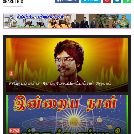
SHARE THIS
S
திலீபனுடன் உண்ணா நோன்பு மேடையில் எட்டாம் நாள் அனுபவம்
NEWS