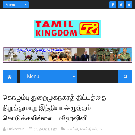
கொழும்பு துறைமுகநகரத் திட்டத்தை
நிறுத்துமாறு இந்தியா அழுத்தம்
கொடுக்கவில்லை - மஹேஷினி
Unknown
11 years ago
செய்தி
,
செய்திகள்
,
S