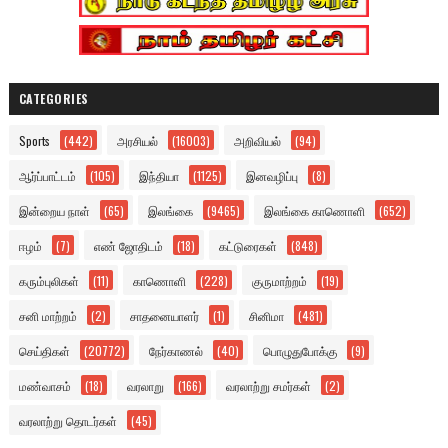
CATEGORIES
Sports
(442)
அரசியல்
(16003)
அறிவியல்
(94)
ஆர்ப்பாட்டம்
(105)
இந்தியா
(1125)
இனவழிப்பு
(8)
இன்றைய நாள்
(65)
இலங்கை
(9465)
இலங்கை காணொளி
(652)
ஈழம்
(7)
எண் ஜோதிடம்
(18)
கட்டுரைகள்
(848)
கரும்புலிகள்
(11)
காணொளி
(228)
குருமாற்றம்
(19)
சனி மாற்றம்
(2)
சாதனையாளர்
(1)
சினிமா
(481)
செய்திகள்
(20772)
நேர்காணல்
(40)
பொழுதுபோக்கு
(9)
மண்வாசம்
(18)
வரலாறு
(166)
வரலாற்று சமர்கள்
(2)
வரலாற்று தொடர்கள்
(45)