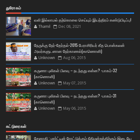
துரோகம்
வலி இல்லாமல் தற்கொலை செய்யும் இயந்திரம் கண்டுபிடிப்பு!
Thamil
Dec 08, 2021
நேருக்கு நேர்-தேர்தல்-2015 பேராசிரியர் கீத பொன்கலன்
அவர்களுடனான நேர்காணல்(காணொளி)
Unknown
Aug 06, 2015
கருணா புலிகள் பிளவு – நடந்தது என்ன? -பாகம்-32
(காணொளி)
Unknown
May 07, 2015
கருணா புலிகள் பிளவு – நடந்தது என்ன? -பாகம்-31
(காணொளி)
Unknown
May 06, 2015
கட்டுரைகள்
சேனாதி : மார்ட்டின் ரோட்டுக்கும் நீதிமன்றத்திற்கும் இடையே