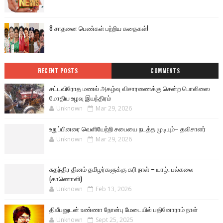
8 சாதனை பெண்கள் பற்றிய கதைகள்!
RECENT POSTS
COMMENTS
சட்டவிரோத மணல் அகழ்வு விசாரணைக்கு சென்ற பொலிஸை
மோதிய உழவு இயந்திரம்
Unknown
Mar 29, 2026
உறுப்பினரை வெளியேற்றி சபையை நடத்த முடியும்– தவிசாளர்
Unknown
Mar 29, 2026
சுதந்திர தினம் தமிழர்களுக்கு கரி நாள் – யாழ். பல்கலை
(காணொளி)
Unknown
Feb 13, 2026
திலீபனுடன் உண்ணா நோன்பு மேடையில் பதினோராம் நாள்
Unknown
Sept 25, 2025