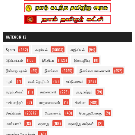
CATEGORIES
Sports
(442)
அரசியல்
(16003)
அறிவியல்
(94)
ஆர்ப்பாட்டம்
(105)
இந்தியா
(1125)
இனவழிப்பு
(8)
இன்றைய நாள்
(65)
இலங்கை
(9465)
இலங்கை காணொளி
(652)
ஈழம்
(7)
எண் ஜோதிடம்
(18)
கட்டுரைகள்
(848)
கரும்புலிகள்
(11)
காணொளி
(228)
குருமாற்றம்
(19)
சனி மாற்றம்
(2)
சாதனையாளர்
(1)
சினிமா
(481)
செய்திகள்
(20772)
நேர்காணல்
(40)
பொழுதுபோக்கு
(9)
மண்வாசம்
(18)
வரலாறு
(166)
வரலாற்று சமர்கள்
(2)
வரலாற்று தொடர்கள்
(45)