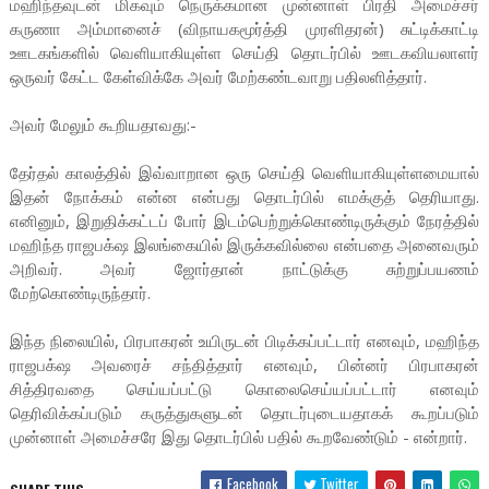
மஹிந்தவுடன் மிகவும் நெருக்கமான முன்னாள் பிரதி அமைச்சர்
கருணா அம்மானைச் (விநாயகமூர்த்தி முரளிதரன்) சுட்டிக்காட்டி
ஊடகங்களில் வெளியாகியுள்ள செய்தி தொடர்பில் ஊடகவியலாளர்
ஒருவர் கேட்ட கேள்விக்கே அவர் மேற்கண்டவாறு பதிலளித்தார்.
அவர் மேலும் கூறியதாவது:-
தேர்தல் காலத்தில் இவ்வாறான ஒரு செய்தி வெளியாகியுள்ளமையால்
இதன் நோக்கம் என்ன என்பது தொடர்பில் எமக்குத் தெரியாது.
எனினும், இறுதிக்கட்டப் போர் இடம்பெற்றுக்கொண்டிருக்கும் நேரத்தில்
மஹிந்த ராஜபக்‌ஷ இலங்கையில் இருக்கவில்லை என்பதை அனைவரும்
அறிவர். அவர் ஜோர்தான் நாட்டுக்கு சுற்றுப்பயணம்
மேற்கொண்டிருந்தார்.
இந்த நிலையில், பிரபாகரன் உயிருடன் பிடிக்கப்பட்டார் எனவும், மஹிந்த
ராஜபக்‌ஷ அவரைச் சந்தித்தார் எனவும், பின்னர் பிரபாகரன்
சித்திரவதை செய்யப்பட்டு கொலைசெய்யப்பட்டார் எனவும்
தெரிவிக்கப்படும் கருத்துகளுடன் தொடர்புடையதாகக் கூறப்படும்
முன்னாள் அமைச்சரே இது தொடர்பில் பதில் கூறவேண்டும் - என்றார்.
Facebook
Twitter