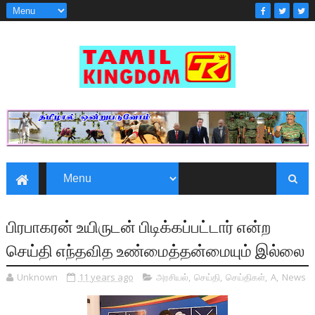
பிரபாகரன் உயிருடன் பிடிக்கப்பட்டார் என்ற
செய்தி எந்தவித உண்மைத்தன்மையும் இல்லை
Unknown
11 years ago
அரசியல்
,
செய்தி
,
செய்திகள்
,
A
,
News