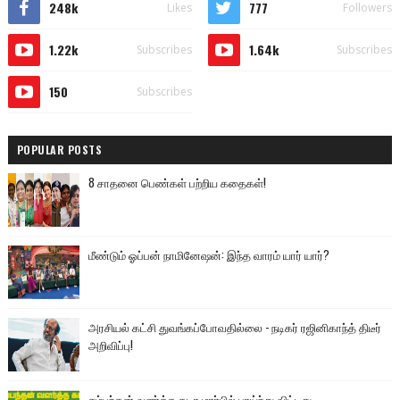
248k
777
Likes
Followers
1.22k
1.64k
Subscribes
Subscribes
150
Subscribes
POPULAR POSTS
8 சாதனை பெண்கள் பற்றிய கதைகள்!
மீண்டும் ஓப்பன் நாமினேஷன்: இந்த வாரம் யார் யார்?
அரசியல் கட்சி துவங்கப்போவதில்லை - நடிகர் ரஜினிகாந்த் திடீர்
அறிவிப்பு!
சம்பந்தன் வளர்த்த கடா மார்பில் பாய்ந்து விட்டது