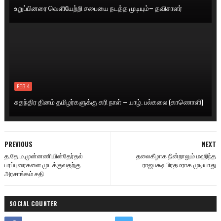
உறுப்பினரை வெளியேற்றி சபையை நடத்த முடியும்– தவிசாளர்
FEB 4
சுதந்திர தினம் தமிழர்களுக்கு கரி நாள் – யாழ். பல்கலை (காணொளி)
PREVIOUS
NEXT
த.தே.ம.முன்னணியின்தேர்தல்
தலைகீழாக நின்றாலும் மஹிந்த
பரப்புரைகளை முடக்குவதற்கு
ராஜபக்ஷ பிரதமராக முடியாது
அரசாங்கம் சதி
SOCIAL COUNTER