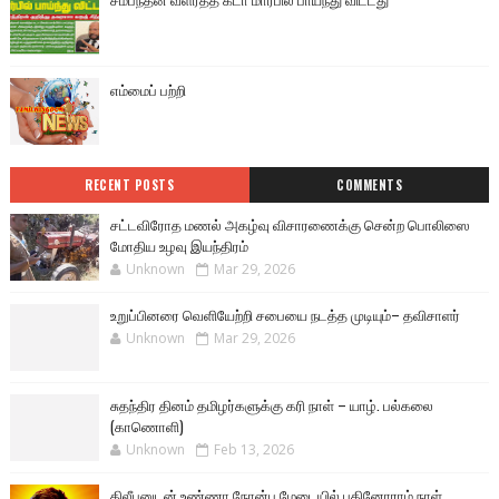
எம்மைப் பற்றி
RECENT POSTS
COMMENTS
சட்டவிரோத மணல் அகழ்வு விசாரணைக்கு சென்ற பொலிஸை
மோதிய உழவு இயந்திரம்
Unknown
Mar 29, 2026
உறுப்பினரை வெளியேற்றி சபையை நடத்த முடியும்– தவிசாளர்
Unknown
Mar 29, 2026
சுதந்திர தினம் தமிழர்களுக்கு கரி நாள் – யாழ். பல்கலை
(காணொளி)
Unknown
Feb 13, 2026
திலீபனுடன் உண்ணா நோன்பு மேடையில் பதினோராம் நாள்