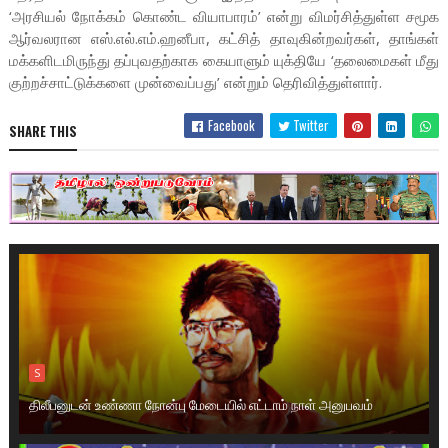
‘அரசியல் நோக்கம் கொண்ட வியாபாரம்’ என்று விமர்சித்துள்ள சமூக
ஆர்வலரான எஸ்.எல்.எம்.ஹனீபா, கட்சித் தாவுகின்றவர்கள், தாங்கள்
மக்களிடமிருந்து தப்புவதற்காக கையாளும் யுக்தியே ‘தலைமைகள் மீது
குற்றச்சாட்டுக்களை முன்வைப்பது’ என்றும் தெரிவித்துள்ளார்.
Facebook
Twitter
SHARE THIS
S
திலீபனுடன் உண்ணா நோன்பு மேடையில் எட்டாம் நாள் அனுபவம்