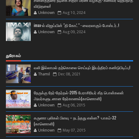
சின்னத்திரை நடிகை சித்ரா மரண வழக்கு- கணவர் ஹேம்நாத்
விடுதலை!
Unknown
Aug 10, 2024
imax-ல் விஜய்யின் "தி கோட்" - வைரலாகும் போஸ்டர்..!
Unknown
Aug 09, 2024
துரோகம்
வலி இல்லாமல் தற்கொலை செய்யும் இயந்திரம் கண்டுபிடிப்பு!
Thamil
Dec 08, 2021
நேருக்கு நேர்-தேர்தல்-2015 பேராசிரியர் கீத பொன்கலன்
அவர்களுடனான நேர்காணல்(காணொளி)
Unknown
Aug 06, 2015
கருணா புலிகள் பிளவு – நடந்தது என்ன? -பாகம்-32
(காணொளி)
Unknown
May 07, 2015