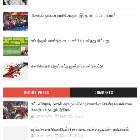
மீண்டும் ஓப்பன் நாமினேஷன்: இந்த வாரம் யார் யார்?
சம்பந்தன் வளர்த்த கடா மார்பில் பாய்ந்து விட்டது
கிளிநொச்சியிலும் சற்றுமுன்னர் வாள்வெட்டு
RECENT POSTS
COMMENTS
சட்டவிரோத மணல் அகழ்வு விசாரணைக்கு சென்ற பொலிஸை
மோதிய உழவு இயந்திரம்
Unknown
Mar 29, 2026
உறுப்பினரை வெளியேற்றி சபையை நடத்த முடியும்– தவிசாளர்
Unknown
Mar 29, 2026