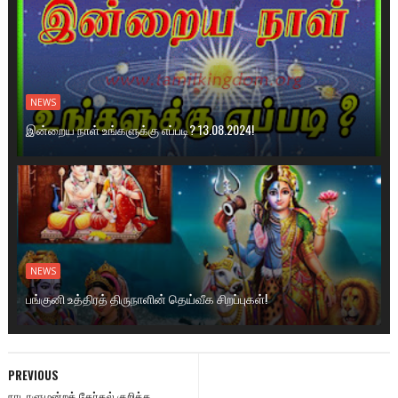
NEWS
இன்றைய நாள் உங்களுக்கு எப்படி? 13.08.2024!
NEWS
பங்குனி உத்திரத் திருநாளின் தெய்வீக சிறப்புகள்!
PREVIOUS
நாடாளுமன்றத் தேர்தல் குறித்த