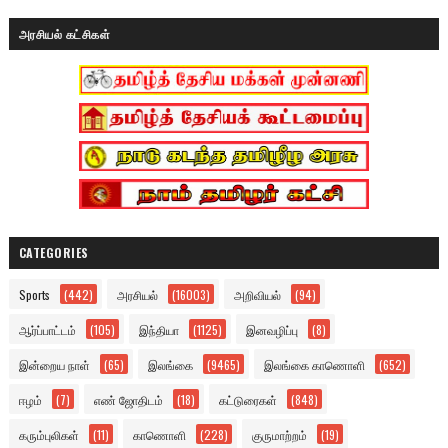
அரசியல் கட்சிகள்
CATEGORIES
Sports
(442)
அரசியல்
(16003)
அறிவியல்
(94)
ஆர்ப்பாட்டம்
(105)
இந்தியா
(1125)
இனவழிப்பு
(8)
இன்றைய நாள்
(65)
இலங்கை
(9465)
இலங்கை காணொளி
(652)
ஈழம்
(7)
எண் ஜோதிடம்
(18)
கட்டுரைகள்
(848)
கரும்புலிகள்
(11)
காணொளி
(228)
குருமாற்றம்
(19)