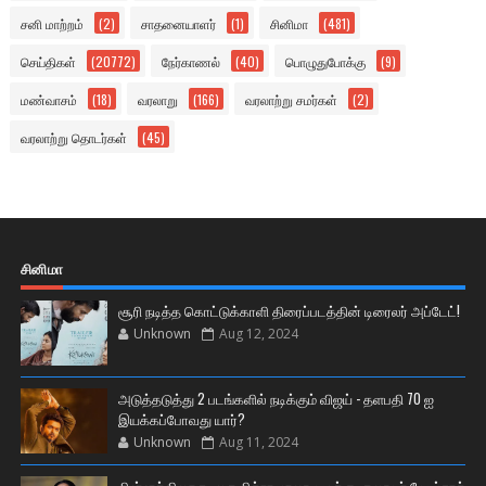
சனி மாற்றம்
(2)
சாதனையாளர்
(1)
சினிமா
(481)
செய்திகள்
(20772)
நேர்காணல்
(40)
பொழுதுபோக்கு
(9)
மண்வாசம்
(18)
வரலாறு
(166)
வரலாற்று சமர்கள்
(2)
வரலாற்று தொடர்கள்
(45)
சினிமா
சூரி நடித்த கொட்டுக்காளி திரைப்படத்தின் டிரைலர் அப்டேட்!
Unknown
Aug 12, 2024
அடுத்தடுத்து 2 படங்களில் நடிக்கும் விஜய் - தளபதி 70 ஐ
இயக்கப்போவது யார்?
Unknown
Aug 11, 2024