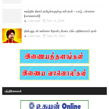
சுதந்திர தினம் தமிழர்களுக்கு கரி நாள் – யாழ். பல்கலை
(காணொளி)
Unknown
Feb 13, 2026
திலீபனுடன் உண்ணா நோன்பு மேடையில் பதினோராம் நாள்
Unknown
Sept 25, 2025
பத்திரிகைகள்