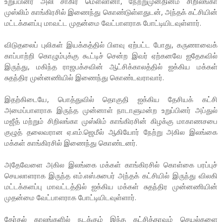
உறுப்பினர் அலி சாகிர் மௌலானா, நேற்றுமுன்தினம் சிறிலங்கா
முஸ்லிம் காங்கிரசில் இணைந்து கொண்டுள்ளதுடன், அந்தக் கட்சியின்
மட்டக்களப்பு மாவட்ட முதன்மை வேட்பாளராக போட்டியிடவுள்ளார்.
விடுதலைப் புலிகள் இயக்கத்தில் பிளவு ஏற்பட்ட போது, கருணாவைக்
காப்பாற்றி கொழும்புக்கு கூட்டிச் சென்ற இவர் ஏற்கனவே ஐதேகவில்
இருந்து, மகிந்த ராஜபக்சவின் ஆட்சிக்காலத்தில் ஐக்கிய மக்கள்
சுதந்திர முன்னணியில் இணைந்து கொண்டவராவார்.
இதற்கிடையே, பொத்துவில் தொகுதி ஐக்கிய தேசியக் கட்சி
அமைப்பாளராக இருந்த முன்னாள் நாடாளுமன்ற உறுப்பினர் அப்துல்
மஜீத் மற்றும் சிறிலங்கா முஸ்லிம் காங்கிரசின் கிழக்கு மாகாணசபை
குழுத் தலைவரான ஏ.எம்.ஜெமீல் ஆகியோர் நேற்று அகில இலங்கை
மக்கள் காங்கிரசில் இணைந்து கொண்டனர்.
அதேவேளை அகில இலங்கை மக்கள் காங்கிரசில் கொள்கை பரப்புச்
செயலாளராக இருந்த எம்.எஸ்.சுபைர் அந்தக் கட்சியில் இருந்து விலகி
மட்டக்களப்பு மாவட்டத்தில் ஐக்கிய மக்கள் சுதந்திர முன்னணியின்
முதன்மை வேட்பாளராக போட்டியிடவுள்ளார்.
தேர்தல் காலங்களில் நடக்கும் இந்த கட்சித்தாவும் செயல்களை