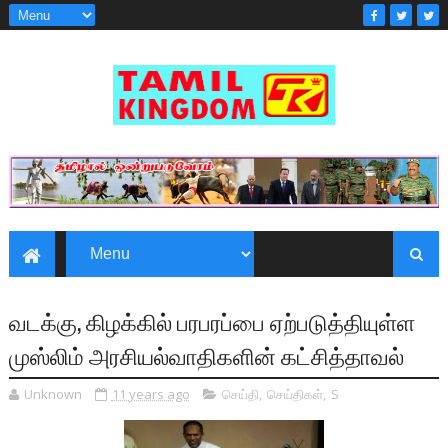
வடக்கு, கிழக்கில் பரபரப்பை ஏற்படுத்தியுள்ள
முஸ்லிம் அரசியல்வாதிகளின் கட்சித்தாவல்
Unknown
11 years ago
செய்தி
,
செய்திகள்
,
S