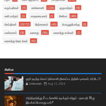
கரும்புலிகள்
(11)
காணொளி
(228)
குருமாற்றம்
(19)
சனி மாற்றம்
(2)
சாதனையாளர்
(1)
சினிமா
(481)
செய்திகள்
(20772)
நேர்காணல்
(40)
பொழுதுபோக்கு
(9)
மண்வாசம்
(18)
வரலாறு
(166)
வரலாற்று சமர்கள்
(2)
வரலாற்று தொடர்கள்
(45)
சினிமா
சூரி நடித்த கொட்டுக்காளி திரைப்படத்தின் டிரைலர் அப்டேட்!
Unknown
Aug 12, 2024
அடுத்தடுத்து 2 படங்களில் நடிக்கும் விஜய் - தளபதி 70 ஐ
இயக்கப்போவது யார்?