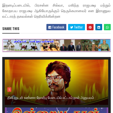
இதனடிப்படையில், பிரசன்ன சில்வா, மகிந்த ராஜபக்ஷ மற்றும்
கோதாபய ராஜபக்ஷ ஆகியோருக்கும் நெருக்கமானவர் என இராணுவ
வட்டாரத் தகவல்கள் தெரிவிக்கின்றன
Facebook
Twitter
SHARE THIS
S
திலீபனுடன் உண்ணா நோன்பு மேடையில் எட்டாம் நாள் அனுபவம்