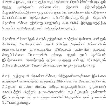
பிணை வழங்க முடியாத குற்றமாகும்.எவ்வாறாயினும் இவர்கள் மூவரும்
நேற்று முன்தினம் கங்கொடவில நீதவான் நீதிமன்றத்தில்
ஆஜர்படுத்தப்பட்டு தலா ஒரு லட்சம் ரூபா ரொக்கப்பிணையில் விடுதலை
செய்யப்பட்டமை சந்தேகத்தை ஏற்படுத்தியுள்ளது.மேஜர் ஜெனரல்
பிரசன்ன சில்வா தற்போது பாதுகாப்பு அமைச்சில் இராணுவத்திற்கு
பொறுப்பான அதிகாரியாகப் பணியாற்றி வருகிறார்.
பிரசன்ன சில்வாமீதும் போர்க் குற்றங்கள் சுமத்தப்பட்டுள்ளன. எனினும்
அப்போது பிரிகேடியராகப் பதவி வகித்த பிரசன்ன சில்வாவிடம்
சரணடைந்தமை காரணமாகவே விடுதலைப் புலிகளின் தலைவர்
வேலுப்பிள்ளை பிரபாகரனின் தந்தை மற்றும் தாய் ஆகியோர்
இயற்கையாக மரணத்தைத் தழுவ முடிந்தது என்பது சர்வதேசமும்
அறிந்த விடயமென சிங்கள இணையத்தளம் ஒன்று கூறியுள்ளது.
போர் முடிந்தவுடன் பிரசன்ன சில்வா, பிரித்தானியாவுக்கான இலங்கை
உயர்ஸ்தானிகராலயத்தில் பாதுகாப்பு ஆலோசகராக சேவையாற்றினார்.
அத்துடன் பிரசன்ன சில்வா, மகிந்த ராஜபக்ஷவிற்காக குருணாகல்
மாவட்டத்தில் தேர்தல் நடவடிக்கைகளில் ஈடுபட்டுவரும் முன்னாள்
இராணுவத் தளபதி தயா ரத்நாயக்கவின் நெருங்கிய நண்பர் எனவும்
தெரியவந்துள்ளது.