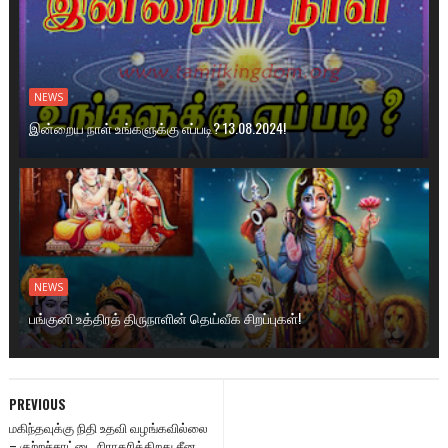
NEWS
இன்றைய நாள் உங்களுக்கு எப்படி? 13.08.2024!
NEWS
பங்குனி உத்திரத் திருநாளின் தெய்வீக சிறப்புகள்!
PREVIOUS
மகிந்தவுக்கு நிதி உதவி வழங்கவில்லை
– குற்றச்சாட்டை நிராகரிக்கிறது சீன