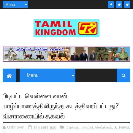
பிடிபட்ட வெள்ளை வான்
யாழ்ப்பாணத்திலிருந்து கடத்திவரப்பட்டது?
விசாரணையில் தகவல்
Unknown
11 years ago
அரசியல்
,
செய்தி
,
செய்திகள்
,
A
,
News
,