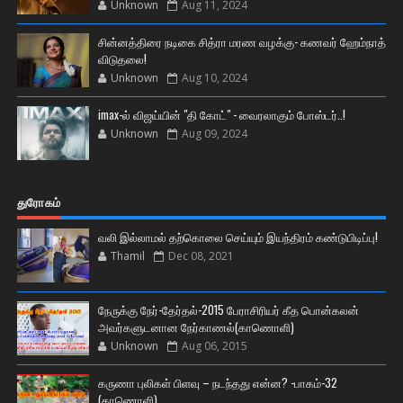
Unknown
Aug 11, 2024
சின்னத்திரை நடிகை சித்ரா மரண வழக்கு- கணவர் ஹேம்நாத்
விடுதலை!
Unknown
Aug 10, 2024
imax-ல் விஜய்யின் "தி கோட்" - வைரலாகும் போஸ்டர்..!
Unknown
Aug 09, 2024
துரோகம்
வலி இல்லாமல் தற்கொலை செய்யும் இயந்திரம் கண்டுபிடிப்பு!
Thamil
Dec 08, 2021
நேருக்கு நேர்-தேர்தல்-2015 பேராசிரியர் கீத பொன்கலன்
அவர்களுடனான நேர்காணல்(காணொளி)
Unknown
Aug 06, 2015
கருணா புலிகள் பிளவு – நடந்தது என்ன? -பாகம்-32
(காணொளி)