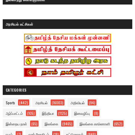
அரசியல் கட்சிகள்
CATEGORIES
Sports
(442)
அரசியல்
(16003)
அறிவியல்
(94)
ஆர்ப்பாட்டம்
(105)
இந்தியா
(1125)
இனவழிப்பு
(8)
இன்றைய நாள்
(65)
இலங்கை
(9465)
இலங்கை காணொளி
(652)
ஈழம்
(7)
எண் ஜோதிடம்
(18)
கட்டுரைகள்
(848)