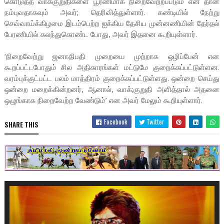
கொடுத்த வாக்குறுதிகளை பூரணமாக நிறைவேற்றப்படும் என தான்
நம்புவதாகவும் அவர்; தெரிவித்துள்ளார். கண்டியில் நேற்று
செவ்வாய்க்கிழமை இடம்பெற்ற ஐக்கிய தேசிய முன்னணியின் தேர்தல்
பேரணியில் கலந்துகொண்ட போது, அவர் இதனை கூறியுள்ளார்.
‘நிறைவேற்று ஜனாதிபதி முறையை முற்றாக ஒழிப்பேன் என
கூறப்பட்டபோதும் சில அதிகாரங்கள் மட்டுமே குறைக்கப்பட்டுள்ளன.
வரம்புக்குட்பட்ட பலம் மாத்திரம் குறைக்கப்பட்டுள்ளது. ஒன்றை செய்து
ஒன்றை மறைக்கின்றனர், ஆனால், வாக்;குறுதி அளித்தால் அதனை
ஒழுங்காக நிறைவேற்ற வேண்டும்’ என அவர் மேலும் கூறியுள்ளார்.
Facebook
Twitter
SHARE THIS