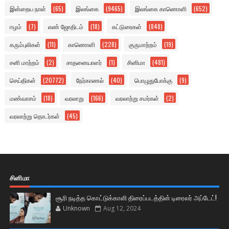
இன்றைய நாள்
(65)
இலங்கை
(9465)
இலங்கை காணொளி
(652)
ஈழம்
(7)
எண் ஜோதிடம்
(18)
கட்டுரைகள்
(848)
கரும்புலிகள்
(11)
காணொளி
(228)
குருமாற்றம்
(19)
சனி மாற்றம்
(2)
சாதனையாளர்
(1)
சினிமா
(481)
செய்திகள்
(20772)
நேர்காணல்
(40)
பொழுதுபோக்கு
(9)
மண்வாசம்
(18)
வரலாறு
(166)
வரலாற்று சமர்கள்
(2)
வரலாற்று தொடர்கள்
(45)
சினிமா
சூரி நடித்த கொட்டுக்காளி திரைப்படத்தின் டிரைலர் அப்டேட்!
Unknown
Aug 12, 2024