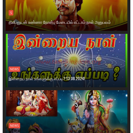
S
திலீபனுடன் உண்ணா நோன்பு மேடையில் எட்டாம் நாள் அனுபவம்
NEWS
இன்றைய நாள் உங்களுக்கு எப்படி? 13.08.2024!
NEWS