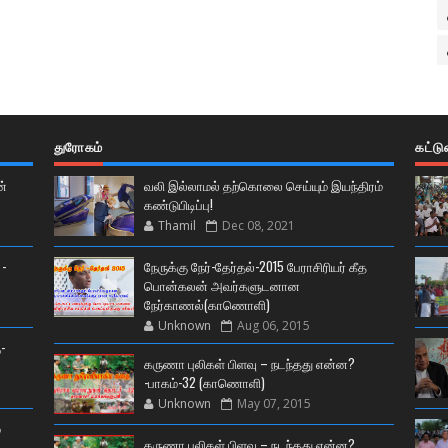
துரோகம்
கட்ட
ன்
வலி இல்லாமல் தற்கொலை செய்யும் இயந்திரம்
கண்டுபிடிப்பு!
Thamil
Dec 08, 2021
 -
நேருக்கு நேர்-தேர்தல்-2015 பேராசிரியர் கீத
பொன்கலன் அவர்களுடனான
நேர்காணல்(காணொளி)
Unknown
Aug 06, 2015
-
கருணா புலிகள் பிளவு – நடந்தது என்ன?
-பாகம்-32 (காணொளி)
Unknown
May 07, 2015
்
கருணா புலிகள் பிளவு – நடந்தது என்ன?