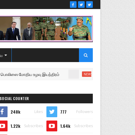
ை
ை மோதிய உழவு இயந்திரம்
உறுப்பினரை வெளியேற்றி சபைய
NEWS
SOCIAL COUNTER
248k
777
Likes
Followers
1.22k
1.64k
Subscribes
Subscribes