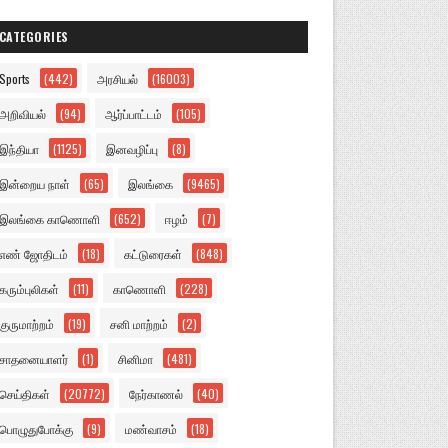
CATEGORIES
Sports
(442)
அரசியல்
(16003)
அறிவியல்
(94)
ஆர்ப்பாட்டம்
(105)
இந்தியா
(1125)
இனவழிப்பு
(8)
இன்றைய நாள்
(65)
இலங்கை
(9465)
இலங்கை காணொளி
(652)
ஈழம்
(7)
எண் ஜோதிடம்
(18)
கட்டுரைகள்
(848)
கரும்புலிகள்
(11)
காணொளி
(228)
குருமாற்றம்
(19)
சனி மாற்றம்
(2)
சாதனையாளர்
(1)
சினிமா
(481)
செய்திகள்
(20772)
நேர்காணல்
(40)
பொழுதுபோக்கு
(9)
மண்வாசம்
(18)