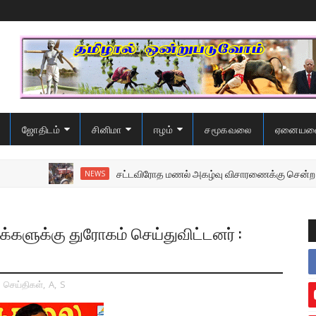
ஜோதிடம்
சினிமா
ஈழம்
சமூகவலை
ஏனையவ
சட்டவிரோத மணல் அகழ்வு விசாரணைக்கு சென்ற பொலிஸ
NEWS
மக்களுக்கு துரோகம் செய்துவிட்டனர் :
,
செய்திகள்
,
A
,
S