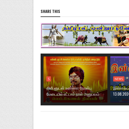
SHARE THIS
S
NEWS
திலீபனுடன் உண்ணா நோன்பு
இன்றைய ந
மேடையில் எட்டாம் நாள் அனுபவம்
13.08.202