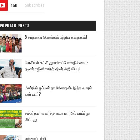
150
Subscribes
POPULAR POSTS
8 சாதனை பெண்கள் பற்றிய கதைகள்!
அரசியல் கட்சி துவங்கப்போவதில்லை -
நடிகர் ரஜினிகாந்த் திடீர் அறிவிப்பு!
மீண்டும் ஓப்பன் நாமினேஷன்: இந்த வாரம்
யார் யார்?
சம்பந்தன் வளர்த்த கடா மார்பில் பாய்ந்து
விட்டது
எம்மைப் பற்றி