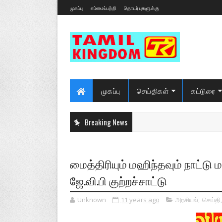
முகப்பு
எம்மைப்பற்றி
தொடர்புகளுக்கு
முகப்பு
செய்திகள்
கட்டுரை
Breaking News
மைத்திரியும் மஹிந்தவும் நாட்டு 
ஜே.வி.பி குற்றச்சாட்டு
Unknown
11 years ago
அரசியல்
,
செய்தி