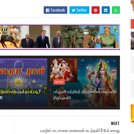
Facebook
Twitter
NEWS
ாள் உங்களுக்கு எப்படி?
பங்குனி உத்திரத் திருநாளின் தெய்வீக
4!
சிறப்புகள்!
NEXT
யாழில் பாடசாலை மாணவன் கடத்தல்! 3 பேர் கைது