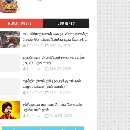
RECENT POSTS
COMMENTS
சட்டவிரோத மணல் அகழ்வு விசாரணைக்கு
சென்ற பொலிஸை மோதிய உழவு இயந்திரம்
Unknown
Mar 29, 2026
உறுப்பினரை வெளியேற்றி சபையை நடத்த
முடியும்– தவிசாளர்
Unknown
Mar 29, 2026
சுதந்திர தினம் தமிழர்களுக்கு கரி நாள் –
யாழ். பல்கலை (காணொளி)
Unknown
Feb 13, 2026
திலீபனுடன் உண்ணா நோன்பு மேடையில்
பதினோராம் நாள்
Unknown
Sept 25, 2025