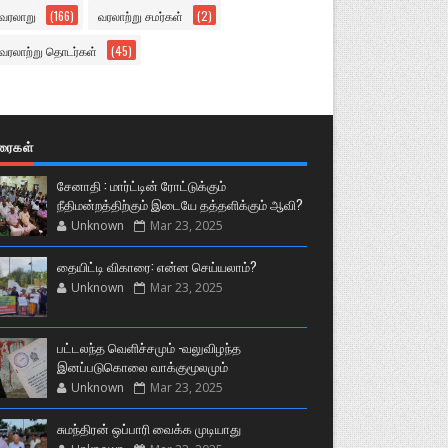
வரலாறு
(166)
வரலாற்று சமர்கள்
(2)
வரலாற்று தொடர்கள்
(45)
ுரைகள்
சேனாதி : மார்ட்டின் ரோட்டுக்கும்
நீதிமன்றத்திற்கும் இடையே தத்தளிக்கும் ஆவி?
Unknown
Mar 23, 2025
தையிட்டி விகாரை: என்ன செய்யலாம்?
Unknown
Mar 23, 2025
பட்டலந்த வெளிச்சமும் -வலுவிழந்த
இனப்படுகொலை வாக்குமூலமும்
Unknown
Mar 23, 2025
சுமந்திரன் ஒப்பாரி வைக்க முடியாது