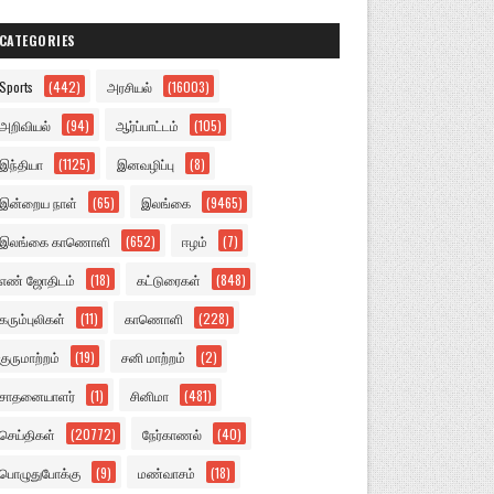
CATEGORIES
Sports
(442)
அரசியல்
(16003)
அறிவியல்
(94)
ஆர்ப்பாட்டம்
(105)
இந்தியா
(1125)
இனவழிப்பு
(8)
இன்றைய நாள்
(65)
இலங்கை
(9465)
இலங்கை காணொளி
(652)
ஈழம்
(7)
எண் ஜோதிடம்
(18)
கட்டுரைகள்
(848)
கரும்புலிகள்
(11)
காணொளி
(228)
குருமாற்றம்
(19)
சனி மாற்றம்
(2)
சாதனையாளர்
(1)
சினிமா
(481)
செய்திகள்
(20772)
நேர்காணல்
(40)
பொழுதுபோக்கு
(9)
மண்வாசம்
(18)