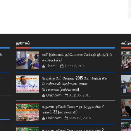
துரோகம்
கட்ட
ன்
வலி இல்லாமல் தற்கொலை செய்யும் இயந்திரம்
கண்டுபிடிப்பு!
Thamil
Dec 08, 2021
 -
நேருக்கு நேர்-தேர்தல்-2015 பேராசிரியர் கீத
பொன்கலன் அவர்களுடனான
நேர்காணல்(காணொளி)
Unknown
Aug 06, 2015
-
கருணா புலிகள் பிளவு – நடந்தது என்ன?
-பாகம்-32 (காணொளி)
Unknown
May 07, 2015
்
கருணா புலிகள் பிளவு – நடந்தது என்ன?