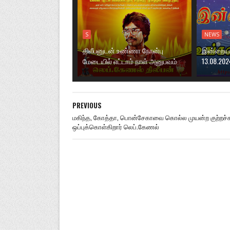
S
NEWS
திலீபனுடன் உண்ணா நோன்பு
இன்றைய ந
மேடையில் எட்டாம் நாள் அனுபவம்
13.08.202
PREVIOUS
மகிந்த, கோத்தா, பொன்சேகாவை கொல்ல முயன்ற குற்றச்சா
ஒப்புக்கொள்கிறார் லெப்.கேணல்