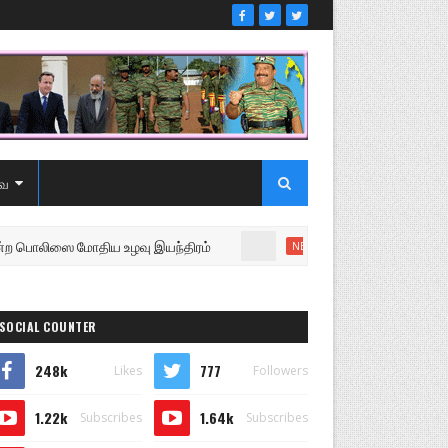
ை
ிஸை மோதிய உழவு இயந்திரம்
உறுப்பினரை வெளியேற்றி ச
NEWS
SOCIAL COUNTER
248k
777
Likes
Followers
1.22k
1.64k
Subscribes
Subscribes