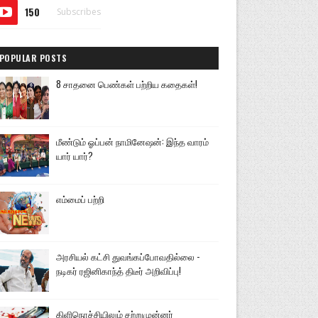
150
Subscribes
POPULAR POSTS
8 சாதனை பெண்கள் பற்றிய கதைகள்!
மீண்டும் ஓப்பன் நாமினேஷன்: இந்த வாரம்
யார் யார்?
எம்மைப் பற்றி
அரசியல் கட்சி துவங்கப்போவதில்லை -
நடிகர் ரஜினிகாந்த் திடீர் அறிவிப்பு!
கிளிநொச்சியிலும் சற்றுமுன்னர்