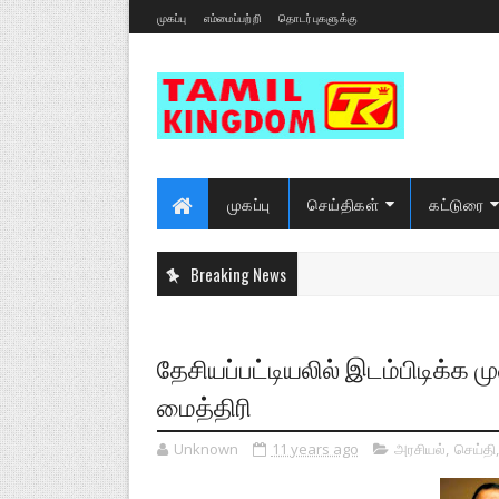
முகப்பு
எம்மைப்பற்றி
தொடர்புகளுக்கு
முகப்பு
செய்திகள்
கட்டுரை
Breaking News
தேசியப்பட்டியலில் இடம்பிடிக்க 
மைத்திரி
Unknown
11 years ago
அரசியல்
,
செய்தி