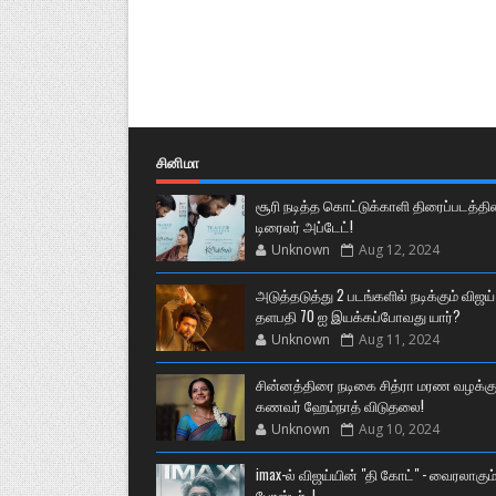
சினிமா
சூரி நடித்த கொட்டுக்காளி திரைப்படத்தி
டிரைலர் அப்டேட்!
Unknown
Aug 12, 2024
அடுத்தடுத்து 2 படங்களில் நடிக்கும் விஜய்
தளபதி 70 ஐ இயக்கப்போவது யார்?
Unknown
Aug 11, 2024
சின்னத்திரை நடிகை சித்ரா மரண வழக்கு
கணவர் ஹேம்நாத் விடுதலை!
Unknown
Aug 10, 2024
imax-ல் விஜய்யின் "தி கோட்" - வைரலாகும
போஸ்டர்..!