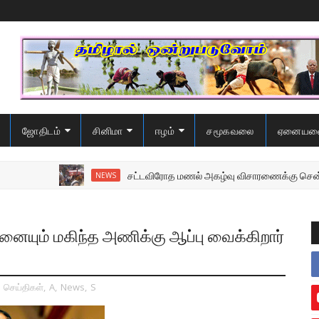
ஜோதிடம்
சினிமா
ஈழம்
சமூகவலை
ஏனையவ
சட்டவிரோத மணல் அகழ்வு விசாரணைக்கு சென்ற பொல
NEWS
முனையும் மகிந்த அணிக்கு ஆப்பு வைக்கிறார்
,
செய்திகள்
,
A
,
News
,
S