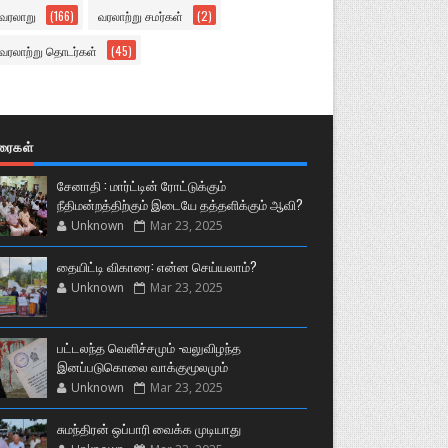
வரலாறு
(166)
வரலாற்று சமர்கள்
(2)
வரலாற்று தொடர்கள்
(45)
ுரைகள்
சேனாதி : மார்ட்டின் ரோட்டுக்கும்
நீதிமன்றத்திற்கும் இடையே தத்தளிக்கும் ஆவி?
Unknown
Mar 23, 2025
தையிட்டி விகாரை: என்ன செய்யலாம்?
Unknown
Mar 23, 2025
பட்டலந்த வெளிச்சமும் -வலுவிழந்த
இனப்படுகொலை வாக்குமூலமும்
Unknown
Mar 23, 2025
சுமந்திரன் ஒப்பாரி வைக்க முடியாது