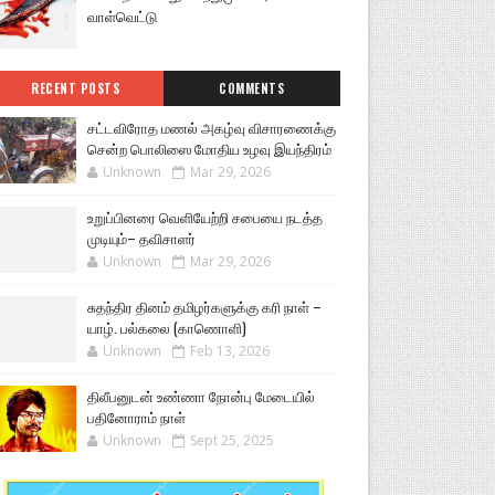
வாள்வெட்டு
RECENT POSTS
COMMENTS
சட்டவிரோத மணல் அகழ்வு விசாரணைக்கு
சென்ற பொலிஸை மோதிய உழவு இயந்திரம்
Unknown
Mar 29, 2026
உறுப்பினரை வெளியேற்றி சபையை நடத்த
முடியும்– தவிசாளர்
Unknown
Mar 29, 2026
சுதந்திர தினம் தமிழர்களுக்கு கரி நாள் –
யாழ். பல்கலை (காணொளி)
Unknown
Feb 13, 2026
திலீபனுடன் உண்ணா நோன்பு மேடையில்
பதினோராம் நாள்
Unknown
Sept 25, 2025