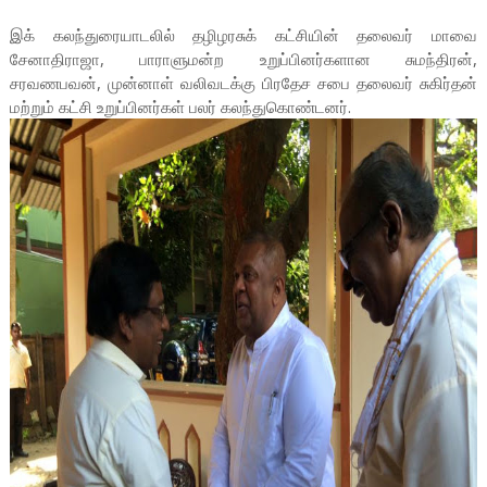
இக் கலந்துரையாடலில் தழிழரசுக் கட்சியின் தலைவர் மாவை
சேனாதிராஜா, பாராளுமன்ற உறுப்பினர்களான சுமந்திரன்,
சரவணபவன், முன்னாள் வலிவடக்கு பிரதேச சபை தலைவர் சுகிர்தன்
மற்றும் கட்சி உறுப்பினர்கள் பலர் கலந்துகொண்டனர்.