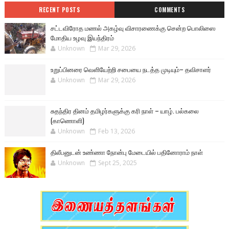
RECENT POSTS
COMMENTS
சட்டவிரோத மணல் அகழ்வு விசாரணைக்கு சென்ற பொலிஸை
மோதிய உழவு இயந்திரம்
Unknown
Mar 29, 2026
உறுப்பினரை வெளியேற்றி சபையை நடத்த முடியும்– தவிசாளர்
Unknown
Mar 29, 2026
சுதந்திர தினம் தமிழர்களுக்கு கரி நாள் – யாழ். பல்கலை
(காணொளி)
Unknown
Feb 13, 2026
திலீபனுடன் உண்ணா நோன்பு மேடையில் பதினோராம் நாள்
Unknown
Sept 25, 2025