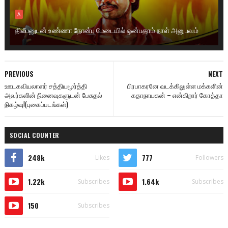
A
திலீபனுடன் உண்ணா நோன்பு மேடையில் ஒன்பதாம் நாள் அனுபவம்
PREVIOUS
NEXT
ஊடகவியலாளர் சத்தியமூர்த்தி
பிரபாகரனே வடக்கிலுள்ள மக்களின்
அவர்களின் நினைவுகளுடன் பேசுதல்
கதாநாயகன் – என்கிறார் கோத்தா
நிகழ்வு!(புகைப்படங்கள்)
SOCIAL COUNTER
248k
777
Likes
Followers
1.22k
1.64k
Subscribes
Subscribes
150
Subscribes