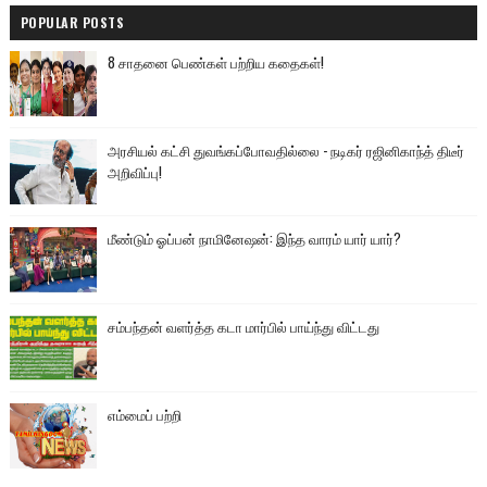
POPULAR POSTS
8 சாதனை பெண்கள் பற்றிய கதைகள்!
அரசியல் கட்சி துவங்கப்போவதில்லை - நடிகர் ரஜினிகாந்த் திடீர்
அறிவிப்பு!
மீண்டும் ஓப்பன் நாமினேஷன்: இந்த வாரம் யார் யார்?
சம்பந்தன் வளர்த்த கடா மார்பில் பாய்ந்து விட்டது
எம்மைப் பற்றி