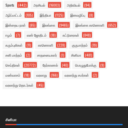
Sports
(442)
அரசியல்
(16003)
அறிவியல்
(94)
ஆர்ப்பாட்டம்
(105)
இந்தியா
(1125)
இனவழிப்பு
(8)
இன்றைய நாள்
(65)
இலங்கை
(9465)
இலங்கை காணொளி
(652)
ஈழம்
(7)
எண் ஜோதிடம்
(18)
கட்டுரைகள்
(848)
கரும்புலிகள்
(11)
காணொளி
(228)
குருமாற்றம்
(19)
சனி மாற்றம்
(2)
சாதனையாளர்
(1)
சினிமா
(481)
செய்திகள்
(20772)
நேர்காணல்
(40)
பொழுதுபோக்கு
(9)
மண்வாசம்
(18)
வரலாறு
(166)
வரலாற்று சமர்கள்
(2)
வரலாற்று தொடர்கள்
(45)
சினிமா