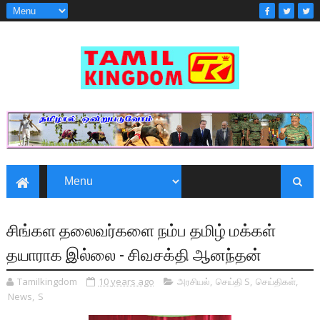
சிங்கள தலைவர்களை நம்ப தமிழ் மக்கள்
தயாராக இல்லை - சிவசக்தி ஆனந்தன்
Tamilkingdom
10 years ago
அரசியல்
,
செய்தி S
,
செய்திகள்
,
News
,
S