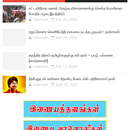
சட்டவிரோத மணல் அகழ்வு விசாரணைக்கு சென்ற பொலிஸை
மோதிய உழவு இயந்திரம்
Unknown
Mar 29, 2026
உறுப்பினரை வெளியேற்றி சபையை நடத்த முடியும்– தவிசாளர்
Unknown
Mar 29, 2026
சுதந்திர தினம் தமிழர்களுக்கு கரி நாள் – யாழ். பல்கலை
(காணொளி)
Unknown
Feb 13, 2026
திலீபனுடன் உண்ணா நோன்பு மேடையில் பதினோராம் நாள்
Unknown
Sept 25, 2025