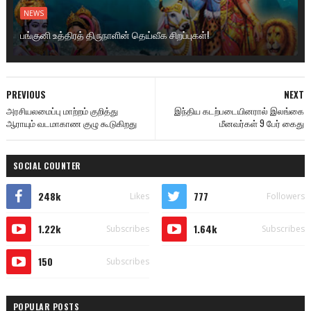
NEWS
பங்குனி உத்திரத் திருநாளின் தெய்வீக சிறப்புகள்!
PREVIOUS
NEXT
அரசியலமைப்பு மாற்றம் குறித்து
இந்திய கடற்படையினரால் இலங்கை
ஆராயும் வடமாகாண குழு கூடுகிறது
மீனவர்கள் 9 பேர் கைது
SOCIAL COUNTER
248k
777
Likes
Followers
1.22k
1.64k
Subscribes
Subscribes
150
Subscribes
POPULAR POSTS