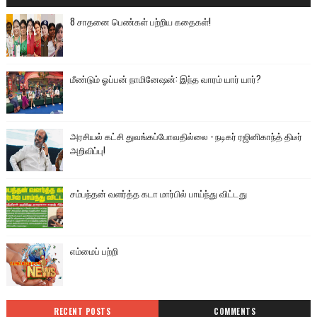
8 சாதனை பெண்கள் பற்றிய கதைகள்!
மீண்டும் ஓப்பன் நாமினேஷன்: இந்த வாரம் யார் யார்?
அரசியல் கட்சி துவங்கப்போவதில்லை - நடிகர் ரஜினிகாந்த் திடீர்
அறிவிப்பு!
சம்பந்தன் வளர்த்த கடா மார்பில் பாய்ந்து விட்டது
எம்மைப் பற்றி
RECENT POSTS
COMMENTS