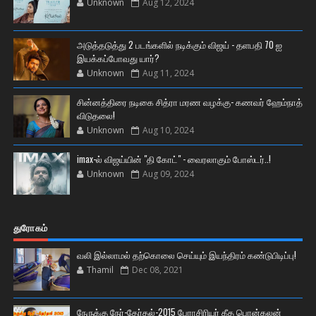
Unknown
Aug 12, 2024
அடுத்தடுத்து 2 படங்களில் நடிக்கும் விஜய் - தளபதி 70 ஐ
இயக்கப்போவது யார்?
Unknown
Aug 11, 2024
சின்னத்திரை நடிகை சித்ரா மரண வழக்கு- கணவர் ஹேம்நாத்
விடுதலை!
Unknown
Aug 10, 2024
imax-ல் விஜய்யின் "தி கோட்" - வைரலாகும் போஸ்டர்..!
Unknown
Aug 09, 2024
துரோகம்
வலி இல்லாமல் தற்கொலை செய்யும் இயந்திரம் கண்டுபிடிப்பு!
Thamil
Dec 08, 2021
நேருக்கு நேர்-தேர்தல்-2015 பேராசிரியர் கீத பொன்கலன்