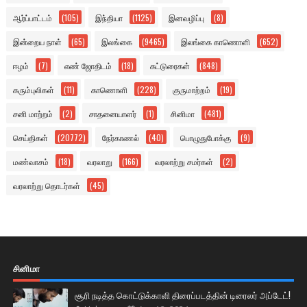
ஆர்ப்பாட்டம்
(105)
இந்தியா
(1125)
இனவழிப்பு
(8)
இன்றைய நாள்
(65)
இலங்கை
(9465)
இலங்கை காணொளி
(652)
ஈழம்
(7)
எண் ஜோதிடம்
(18)
கட்டுரைகள்
(848)
கரும்புலிகள்
(11)
காணொளி
(228)
குருமாற்றம்
(19)
சனி மாற்றம்
(2)
சாதனையாளர்
(1)
சினிமா
(481)
செய்திகள்
(20772)
நேர்காணல்
(40)
பொழுதுபோக்கு
(9)
மண்வாசம்
(18)
வரலாறு
(166)
வரலாற்று சமர்கள்
(2)
வரலாற்று தொடர்கள்
(45)
சினிமா
சூரி நடித்த கொட்டுக்காளி திரைப்படத்தின் டிரைலர் அப்டேட்!