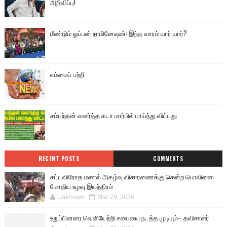
அறிவிப்பு!
மீண்டும் ஓப்பன் நாமினேஷன்: இந்த வாரம் யார் யார்?
எம்மைப் பற்றி
சம்பந்தன் வளர்த்த கடா மார்பில் பாய்ந்து விட்டது
RECENT POSTS
COMMENTS
சட்டவிரோத மணல் அகழ்வு விசாரணைக்கு சென்ற பொலிஸை
மோதிய உழவு இயந்திரம்
Unknown
Mar 29, 2026
உறுப்பினரை வெளியேற்றி சபையை நடத்த முடியும்– தவிசாளர்