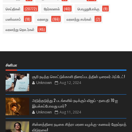
செய்திகள்
(20772)
நேர்காணல்
(40)
பொழுதுபோக்கு
(9)
மண்வாசம்
(18)
வரலாறு
(166)
வரலாற்று சமர்கள்
(2)
வரலாற்று தொடர்கள்
(45)
சினிமா
சூரி நடித்த கொட்டுக்காளி திரைப்படத்தின் டிரைலர் அப்டேட்!
Unknown
Aug 12, 2024
அடுத்தடுத்து 2 படங்களில் நடிக்கும் விஜய் - தளபதி 70 ஐ
இயக்கப்போவது யார்?
Unknown
Aug 11, 2024
சின்னத்திரை நடிகை சித்ரா மரண வழக்கு- கணவர் ஹேம்நாத்
விடுதலை!