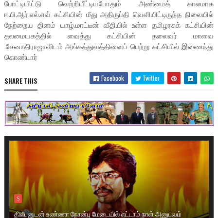
போட்டியிட்டு வெற்றியீட்டியபோதும் அண்மைக் காலமாக
ஈ.பி.ஆர்.எல்.எவ் கட்சியின் மீது அதிருப்தி வெளியிட்டிருந்த நிலையில்
நேற்றைய தினம் யாழ்.மாட்டீன் வீதியில் உள்ள தமிழரசுக் கட்சியின்
தலமையகத்தில் வைத்து கட்சியின் தலைவர் மாவை
.சேனாதிராஜாவிடம் அங்கத்துவத்தினைப் பெற்று கட்சியில் இணைந்து
கொண்டார்
Facebook
Twitter
SHARE THIS
S
திலீபனுடன் உண்ணா நோன்பு மேடையில் எட்டாம் நாள் அனுபவம்