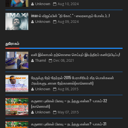
Unknown
Aug 10, 2024
imax-ல் விஜய்யின் "தி கோட்" - வைரலாகும் போஸ்டர்..!
Unknown
Aug 09, 2024
துரோகம்
வலி இல்லாமல் தற்கொலை செய்யும் இயந்திரம் கண்டுபிடிப்பு!
Thamil
Dec 08, 2021
நேருக்கு நேர்-தேர்தல்-2015 பேராசிரியர் கீத பொன்கலன்
அவர்களுடனான நேர்காணல்(காணொளி)
Unknown
Aug 06, 2015
கருணா புலிகள் பிளவு – நடந்தது என்ன? -பாகம்-32
(காணொளி)
Unknown
May 07, 2015
கருணா புலிகள் பிளவு – நடந்தது என்ன? -பாகம்-31