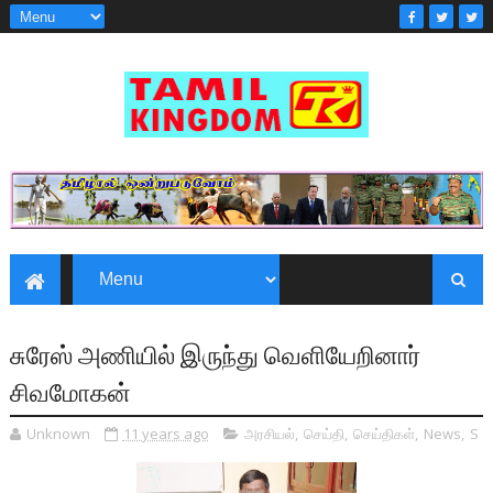
சுரேஸ் அணியில் இருந்து வெளியேறினார்
சிவமோகன்
Unknown
11 years ago
அரசியல்
,
செய்தி
,
செய்திகள்
,
News
,
S