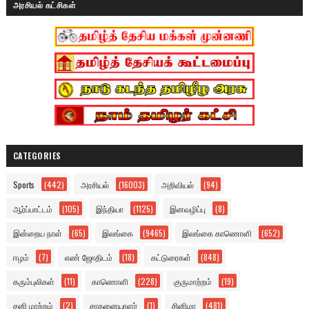
அரசியல் கட்சிகள்
CATEGORIES
Sports
(442)
அரசியல்
(16003)
அறிவியல்
(94)
ஆர்ப்பாட்டம்
(105)
இந்தியா
(1125)
இனவழிப்பு
(8)
இன்றைய நாள்
(65)
இலங்கை
(9465)
இலங்கை காணொளி
(652)
ஈழம்
(7)
எண் ஜோதிடம்
(18)
கட்டுரைகள்
(848)
கரும்புலிகள்
(11)
காணொளி
(228)
குருமாற்றம்
(19)
சனி மாற்றம்
(2)
சாதனையாளர்
(1)
சினிமா
(481)