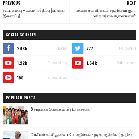
PREVIOUS
NEXT
கூட்டமைப்பு – சுஸ்மா சந்திப்பு (படங்கள்
மங்கள சமரவீரவைச் சந்தித்தார் ஐ.நா
இணைப்பு)
மனித உரிமை ஆணையாளர்
SOCIAL COUNTER
248k
777
Likes
Followers
1.22k
1.64k
Subscribes
Subscribes
150
Subscribes
POPULAR POSTS
8 சாதனை பெண்கள் பற்றிய கதைகள்!
அரசியல் கட்சி துவங்கப்போவதில்லை - நடிகர் ரஜினிகாந்த் திடீர்