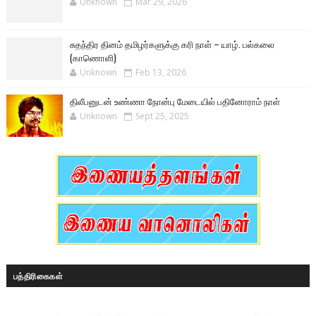
Unknown
Mar 29, 2026
சுதந்திர தினம் தமிழர்களுக்கு கரி நாள் – யாழ். பல்கலை
(காணொளி)
Unknown
Feb 13, 2026
திலீபனுடன் உண்ணா நோன்பு மேடையில் பதினோராம் நாள்
Unknown
Sept 25, 2025
பத்திரிகைகள்