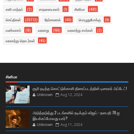
சனி மாற்றம்
(2)
சாதனையாளர்
(1)
சினிமா
(481)
செய்திகள்
(20772)
நேர்காணல்
(40)
பொழுதுபோக்கு
(9)
மண்வாசம்
(18)
வரலாறு
(166)
வரலாற்று சமர்கள்
(2)
வரலாற்று தொடர்கள்
(45)
சினிமா
சூரி நடித்த கொட்டுக்காளி திரைப்படத்தின் டிரைலர் அப்டேட்!
Unknown
Aug 12, 2024
அடுத்தடுத்து 2 படங்களில் நடிக்கும் விஜய் - தளபதி 70 ஐ
இயக்கப்போவது யார்?
Unknown
Aug 11, 2024