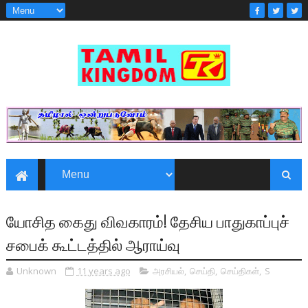
யோசித கைது விவகாரம்! தேசிய பாதுகாப்புச்
சபைக் கூட்டத்தில் ஆராய்வு
Unknown
11 years ago
அரசியல்
,
செய்தி
,
செய்திகள்
,
S