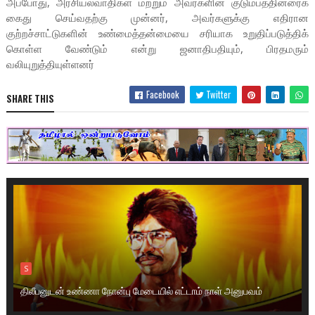
அப்போது, அரசியல்வாதிகள் மற்றும் அவர்களின் குடும்பத்தினரைக்
கைது செய்வதற்கு முன்னர், அவர்களுக்கு எதிரான
குற்றச்சாட்டுகளின் உண்மைத்தன்மையை சரியாக உறுதிப்படுத்திக்
கொள்ள வேண்டும் என்று ஜனாதிபதியும், பிரதமரும்
வலியுறுத்தியுள்ளனர்
Facebook
Twitter
SHARE THIS
S
திலீபனுடன் உண்ணா நோன்பு மேடையில் எட்டாம் நாள் அனுபவம்