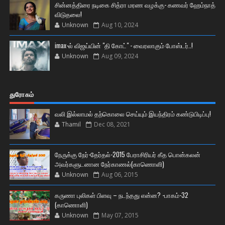
சின்னத்திரை நடிகை சித்ரா மரண வழக்கு- கணவர் ஹேம்நாத்
விடுதலை!
Unknown
Aug 10, 2024
imax-ல் விஜய்யின் "தி கோட்" - வைரலாகும் போஸ்டர்..!
Unknown
Aug 09, 2024
துரோகம்
வலி இல்லாமல் தற்கொலை செய்யும் இயந்திரம் கண்டுபிடிப்பு!
Thamil
Dec 08, 2021
நேருக்கு நேர்-தேர்தல்-2015 பேராசிரியர் கீத பொன்கலன்
அவர்களுடனான நேர்காணல்(காணொளி)
Unknown
Aug 06, 2015
கருணா புலிகள் பிளவு – நடந்தது என்ன? -பாகம்-32
(காணொளி)
Unknown
May 07, 2015