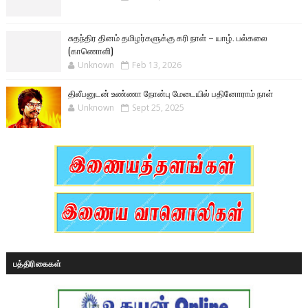
சுதந்திர தினம் தமிழர்களுக்கு கரி நாள் – யாழ். பல்கலை
(காணொளி)
Unknown
Feb 13, 2026
திலீபனுடன் உண்ணா நோன்பு மேடையில் பதினோராம் நாள்
Unknown
Sept 25, 2025
பத்திரிகைகள்