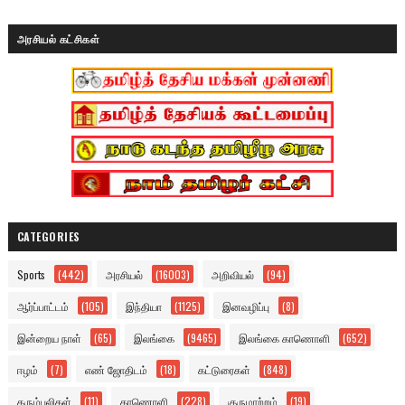
அரசியல் கட்சிகள்
CATEGORIES
Sports
(442)
அரசியல்
(16003)
அறிவியல்
(94)
ஆர்ப்பாட்டம்
(105)
இந்தியா
(1125)
இனவழிப்பு
(8)
இன்றைய நாள்
(65)
இலங்கை
(9465)
இலங்கை காணொளி
(652)
ஈழம்
(7)
எண் ஜோதிடம்
(18)
கட்டுரைகள்
(848)
கரும்புலிகள்
(11)
காணொளி
(228)
குருமாற்றம்
(19)