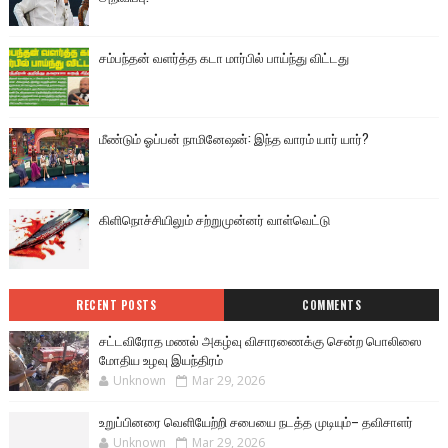
சம்பந்தன் வளர்த்த கடா மார்பில் பாய்ந்து விட்டது
மீண்டும் ஓப்பன் நாமினேஷன்: இந்த வாரம் யார் யார்?
கிளிநொச்சியிலும் சற்றுமுன்னர் வாள்வெட்டு
RECENT POSTS
COMMENTS
சட்டவிரோத மணல் அகழ்வு விசாரணைக்கு சென்ற பொலிஸை
மோதிய உழவு இயந்திரம்
Unknown
Mar 29, 2026
உறுப்பினரை வெளியேற்றி சபையை நடத்த முடியும்– தவிசாளர்
Unknown
Mar 29, 2026