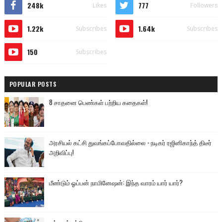
248k
777
Likes
Followers
1.22k
1.64k
Subscribes
Subscribes
150
Subscribes
POPULAR POSTS
8 சாதனை பெண்கள் பற்றிய கதைகள்!
அரசியல் கட்சி துவங்கப்போவதில்லை - நடிகர் ரஜினிகாந்த் திடீர்
அறிவிப்பு!
மீண்டும் ஓப்பன் நாமினேஷன்: இந்த வாரம் யார் யார்?