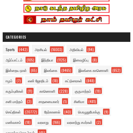
CATEGORIES
Sports
(442)
அரசியல்
(16003)
அறிவியல்
(94)
ஆர்ப்பாட்டம்
(105)
இந்தியா
(1125)
இனவழிப்பு
(8)
இன்றைய நாள்
(65)
இலங்கை
(9465)
இலங்கை காணொளி
(652)
ஈழம்
(7)
எண் ஜோதிடம்
(18)
கட்டுரைகள்
(848)
கரும்புலிகள்
(11)
காணொளி
(228)
குருமாற்றம்
(19)
சனி மாற்றம்
(2)
சாதனையாளர்
(1)
சினிமா
(481)
செய்திகள்
(20772)
நேர்காணல்
(40)
பொழுதுபோக்கு
(9)
மண்வாசம்
(18)
வரலாறு
(166)
வரலாற்று சமர்கள்
(2)
வரலாற்று தொடர்கள்
(45)