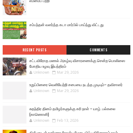
எம்மைப் பற்றி
சம்பந்தன் வளர்த்த கடா மார்பில் பாய்ந்து விட்டது
RECENT POSTS
COMMENTS
சட்டவிரோத மணல் அகழ்வு விசாரணைக்கு சென்ற பொலிஸை
மோதிய உழவு இயந்திரம்
Unknown
Mar 29, 2026
உறுப்பினரை வெளியேற்றி சபையை நடத்த முடியும்– தவிசாளர்
Unknown
Mar 29, 2026
சுதந்திர தினம் தமிழர்களுக்கு கரி நாள் – யாழ். பல்கலை
(காணொளி)
Unknown
Feb 13, 2026
திலீபனுடன் உண்ணா நோன்பு மேடையில் பதினோராம் நாள்