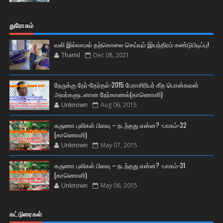
துரோகம்
வலி இல்லாமல் தற்கொலை செய்யும் இயந்திரம் கண்டுபிடிப்பு!
Thamil
Dec 08, 2021
நேருக்கு நேர்-தேர்தல்-2015 பேராசிரியர் கீத பொன்கலன்
அவர்களுடனான நேர்காணல்(காணொளி)
Unknown
Aug 06, 2015
கருணா புலிகள் பிளவு – நடந்தது என்ன? -பாகம்-32
(காணொளி)
Unknown
May 07, 2015
கருணா புலிகள் பிளவு – நடந்தது என்ன? -பாகம்-31
(காணொளி)
Unknown
May 06, 2015
கட்டுரைகள்