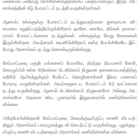
மல்­லாமல் பல்­வேறு பிரச்­சி­னை­க­ளுக்­காகப் பல­த­ரப்­பி­னரும், இந்த அர­
சாங்­கத்தின் கீழ் போராட்டம் நடத்தி வரு­கின்­றார்கள்.
ஆனால், உங்­க­ளுக்கு போராட்டம் நடத்­து­வ­தற்­கான ஜன­நா­யக உரி­
மையை உறு­திப்­ப­டுத்­தி­யி­ருக்­கி­றோம்­ தானே, எனவே, நீங்கள் தாரா­ள­
மாகப் போராட்­டங்­களை நடத்­துங்கள். எங்­க­ளுக்கு வேறு வேலைகள்
இருக்­கின்­றன. அவற்றைக் கவ­னிக்­கிறோம் என்ற போக்­கி­லேயே இப்­
போது அர­சாங்கம் நடந்து கொண்­டி­ருக்­கின்­றது.
கேப்­பாப்­புலவு பகுதி மக்­களைப் போலவே, நிரந்­தர நிய­மனம் கோரி,
கொழும்பில் உள்ள சிறி­லங்கா டெலிகொம் நிறுவன தலை­மை­ய­கத்­திற்கு
எதிரில் ஆயி­ரத்­துக்கும் மேற்­பட்ட தொழி­லா­ளர்கள் இரவு பக­லாகப்
போராடி வரு­கின்­றார்கள். அவர்­க­ளு­டைய போராட்டம் 62 நாட்­க­ளாக
நடந்து வரு­கின்­றது. ஆனால் டெலி­ககொம் நிறு­வ­னமோ அல்­லது அர­
சாங்­கமோ அதனை உரிய முறையில் இது­வ­ரையில் கண்­டு­கொள்ள
வில்லை.
அதே­போக்­கில்தான் கேப்­பாப்­பு­லவு பில­வுக்­கு­டி­யி­ருப்பு காணி விட­யத்­
திலும் அர­சாங்கம் பாரா­மு­கத்­துடன் செயற்­பட்டு வரு­கின்­றது. புதுக்­கு­டி­
யி­ருப்பு காணி விட­யத்­தையும் அர­சாங்கம் கண்­டு­கொள்ள வில்லை.