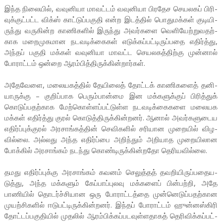
இந்த நிலையில், வவு­னியா மாவட்டம் வவு­னியா பிர­தேச செய­லகப் பிரி­
வுக்குட்­பட்ட விக்ஸ் காட்­டுப்­ப­குதி என்ற இடத்தில் பொது­மக்கள் குடி­யி­
ருந்து வரு­கின்ற காணி­களில் இருந்து அவர்­களை வெளி­யேற்­று­வ­தற்­
காக மறை­மு­க­மான நட­வ­டிக்­கைகள் எடுக்­கப்­பட்­டி­ருப்­பதை எதிர்த்து,
அந்தப் பகுதி மக்கள் வவு­னியா மாவட்ட செய­ல­கத்­திற்கு முன்னால்
போராட்டம் ஒன்றை ஆரம்­பித்­தி­ருக்­கின்­றார்கள்.
அதே­வேளை, மலை­ய­கத்தில் தேயிலைத் தோட்டக் காணி­களைத் தனி­
யா­ருக்கு – குறிப்­பாக பெரும்­பான்மை இன மக்­க­ளுக்குப் பிரித்துக்
கொடுப்­ப­தற்­காக மேற்­கொள்­ளப்­பட்­டுள்ள நட­வ­டிக்­கை­களை மலை­யக
மக்கள் எதிர்த்து குரல் கொடுத்­தி­ருக்­கின்­றனர். ஆனால் அவர்­க­ளு­டைய
எதிர்ப்­புக்­குரல் அர­சாங்­கத்தின் செவி­களில் சரி­யான முறையில் விழ­
வில்லை. அல்­லது அந்த எதிர்ப்பை அறிந்தும் அறி­யாத முறை­யி­லான
போக்கில் அர­சாங்கம் நடந்து கொண்­டி­ருக்­கின்­றதோ தெரி­ய­வில்லை.
தமது எதிர்ப்­புக்கு அர­சாங்கம் கவனம் செலுத்தத் தவ­றி­யி­ருப்­ப­தை­ய­
டுத்து, அந்த மக்­களும் கேப்­பாப்­புலவு மக்­களைப் பின்­பற்றி, அதே
பாணியில் தொடர்ச்­சி­யான ஒரு போராட்­டத்தை முன்­னெ­டுப்­ப­தற்­கான
முயற்­சி­களில் ஈடு­பட்­டி­ருக்­கின்­றனர். இந்தப் போராட்டம் ஹுன்னஸ்­கிரி
தோட்­டப்­ப­கு­தியில் முதலில் ஆரம்­பிக்­கப்­ப­ட­வுள்­ள­தாகத் தெரி­விக்­கப்­பட்­