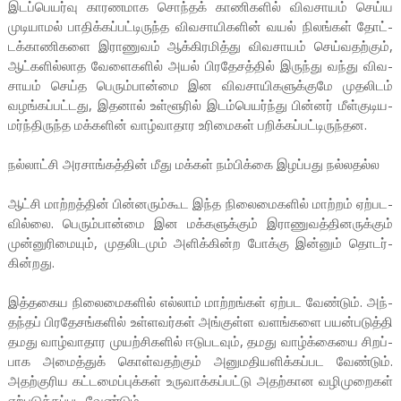
இடப்­பெ­யர்வு கார­ண­மாக சொந்தக் காணி­களில் விவ­சாயம் செய்ய
முடி­யாமல் பாதிக்­கப்­பட்­டி­ருந்த விவ­சா­யி­களின் வயல் நிலங்கள் தோட்­
டக்­கா­ணி­களை இரா­ணுவம் ஆக்­கி­ர­மித்து விவ­சாயம் செய்­வ­தற்கும்,
ஆட்­க­ளில்­லாத வேளை­களில் அயல் பிர­தே­சத்தில் இருந்து வந்து விவ­
சாயம் செய்த பெரும்­பான்மை இன விவ­சா­யி­க­ளுக்­குமே முத­லிடம்
வழங்­கப்­பட்­டது, இதனால் உள்­ளூரில் இடம்­பெ­யர்ந்து பின்னர் மீள்­கு­டி­ய­
மர்ந்­தி­ருந்த மக்­களின் வாழ்­வா­தார உரி­மைகள் பறிக்­கப்­பட்­டி­ருந்­தன.
நல்­லாட்சி அர­சாங்­கத்தின் மீது மக்கள் நம்­பிக்கை இழப்­பது நல்­ல­தல்ல
ஆட்சி மாற்­றத்தின் பின்­ன­ரும்­கூட இந்த நிலை­மை­களில் மாற்றம் ஏற்­ப­ட­
வில்லை. பெரும்­பான்மை இன மக்­க­ளுக்கும் இரா­ணு­வத்­தி­ன­ருக்கும்
முன்­னு­ரி­மையும், முத­லி­டமும் அளிக்­கின்ற போக்கு இன்னும் தொடர்­
கின்­றது.
இத்­த­கைய நிலை­மை­களில் எல்லாம் மாற்­றங்கள் ஏற்­பட வேண்டும். அந்­
தந்தப் பிர­தே­சங்­களில் உள்­ள­வர்கள் அங்­குள்ள வளங்­க­ளை பயன்­ப­டுத்தி
தமது வாழ்­வா­தார முயற்­சி­களில் ஈடு­ப­டவும், தமது வாழ்க்­கையை சிறப்­
பாக அமைத்துக் கொள்­வதற்­கும் அனு­ம­தி­ய­ளிக்­கப்­பட வேண்டும்.
அதற்­கு­ரிய கட்­ட­மைப்­புக்கள் உரு­வாக்­கப்­பட்டு அதற்­கான வழி­மு­றைகள்
ஏற்­ப­டுத்­தப்­பட வேண்டும்.