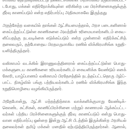
ட­போது, மக்கள் எதிர்­நோக்­கி­யுள்ள எரி­கின்ற பல பிரச்­சி­னை­க­ளுக்குத்
தீர்வு காணப்­படும் என்ற எதிர்­பார்ப்பு அதி­க­மா­கவே இருந்­தது
அதற்­கேற்ற வகையில் தாங்கள் ஆட்­சி­ய­மைத்தால், அரச படை­க­ளினால்
கைப்­பற்­றப்­பட்­டுள்ள காணி­களை அவற்றின் உரி­மை­யா­ளர்­க­ளிடம் கைய­
ளிப்­ப­தற்கு நட­வ­டிக்கை எடுக்­கப்­படும் என்ற முன்னாள் எதிர்க்கட்சித்
தலைவரும், தற்­போ­தைய பிர­த­ம­ரு­மா­கிய ரணில் விக்­கி­ர­ம­சிங்க உறு­தி­
ய­ளித்­தி­ருந்தார்.
வலி­காமம் வடக்கில் இரா­ணு­வத்­தி­னரால் கைப்­பற்­றப்­பட்­டுள்ள பொது­
மக்­க­ளு­டைய காணி­களை உரி­ய­வர்­க­ளிடம் கைய­ளிக்க வேண்டும் எனக்
கோரி, யாழ்ப்­பாணம் வலி­காமம் பிர­தே­சத்தில் நடத்­தப்­பட்­ட­தொரு ஆர்ப்­
பாட்ட நிகழ்வில் பங்கு பற்­றிய­வர்­க­ளிடம் ரணில் விக்­கி­ர­ம­சிங்க இந்த
உறு­தி­மொ­ழியை வழங்­கி­யி­ருந்தார்.
அதே­போன்று, ஆட்சி மற்­றத்­திற்­காக வாக்­க­ளிக்­கு­மாறு வேண்­டிக்­
கொண்ட கட்­சிகள், காணிப்பிரச்­சினை மற்றும் காணாமல் ஆக்­கப்­பட்­ட­
வர்கள் பற்­றிய பிரச்­சி­னை­க­ளுக்குத் தீர்வு காணப்­படும் என்று பொது­
வான எதி­ர்­பார்ப்பு ஒன்றை இன்று ஆட்சி பீடத்தில் இருக்­கின்ற அர­சியல்
தலை­வர்கள் தமிழ் மக்கள் மனதில் ஏற்­ப­டுத்­தி­யி­ருந்­தார்கள். ஆனால்,