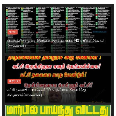
NEWS
பாலஸ்த்தீனத்துக்கு இலங்கை, இந்தியா உட்பட 142 நாடுகள் ஆதரவு!
(காணொளி)
FEATURE
கட்சி தலைமை மாற வேண்டும் சுமந்திரனை தொடர்ந்து
சிவஞானம்(காணொளி)