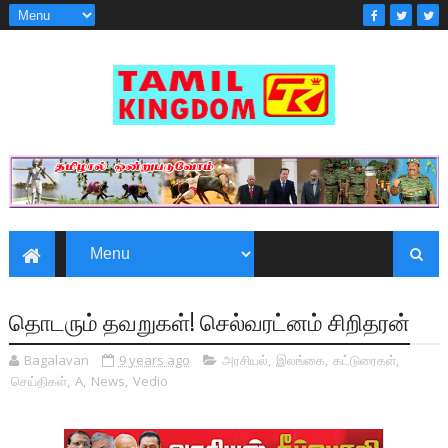
தொடரும் தவறுகள்! செல்­வ­ரட்னம் சிறி­தரன்
Bagalavan
9 years ago
அரசியல்
,
இலங்கை
,
கட்டுரைகள்
,
செய்திகள்
,
A
,
News
,
Vedio