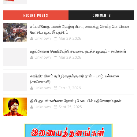
RECENT POSTS
COMMENTS
சட்டவிரோத மணல் அகழ்வு விசாரணைக்கு சென்ற பொலிஸை
மோதிய உழவு இயந்திரம்
Unknown
Mar 29, 2026
உறுப்பினரை வெளியேற்றி சபையை நடத்த முடியும்– தவிசாளர்
Unknown
Mar 29, 2026
சுதந்திர தினம் தமிழர்களுக்கு கரி நாள் – யாழ். பல்கலை
(காணொளி)
Unknown
Feb 13, 2026
திலீபனுடன் உண்ணா நோன்பு மேடையில் பதினோராம் நாள்
Unknown
Sept 25, 2025