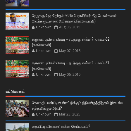
நேருக்கு நேர்-தேர்தல்-2015 பேராசிரியர் கீத பொன்கலன்
அவர்களுடனான நேர்காணல்(காணொளி)
Unknown
Aug 06, 2015
கருணா புலிகள் பிளவு – நடந்தது என்ன? -பாகம்-32
(காணொளி)
Unknown
May 07, 2015
கருணா புலிகள் பிளவு – நடந்தது என்ன? -பாகம்-31
(காணொளி)
Unknown
May 06, 2015
கட்டுரைகள்
சேனாதி : மார்ட்டின் ரோட்டுக்கும் நீதிமன்றத்திற்கும் இடையே
தத்தளிக்கும் ஆவி?
Unknown
Mar 23, 2025
தையிட்டி விகாரை: என்ன செய்யலாம்?