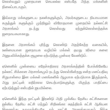
கொள்வதும் முறையான செயலல்ல என்பதே அந்த மக்களின்
நிலைப்பாடாகும்.
இவ்வாறு மக்களுடைய நலன்களுக்கும், அவர்களுடைய நியாயமான
கருத்துக் களுக்கும் முற்றிலும் விரோதமான முறையில் நல்லாட்சி
அரசாங்கம் நடந்து கொள்வது ஏற்றுக்கொள்ளத்தக்க
ஜனநாயகமாகாது.
இதனை அரசாங்கம் புரிந்து கொண்டு அதற்கேற்ற வகையில்,
உண்மையான ஜனநாயக வழியில் மக்கள் தமது உரிமை களை
அனுபவிக்கத்தக்க சூழலை ஏற்படுத்த முன்வர வேண்டும்.
ஏனெனில் முன்னைய எதேச்சதிகார அரசாங்கத்தின் போக்கிலேயே
நல்லாட் சிக்கான அரசாங்கமும் நடந்து கொள்கின்றது என்ற மனப்பதிவு
சிறுபான்மை இன மக்கள் மனங்களில் ஆழமாக ஏற்படுமாக இருந்தால்,
அது நாட்டின் எதிர்கால செயற்பாடுகளுக்கு மிகுந்த பாதிப்பை
ஏற்படுத்தும் என்பதில் ஐயமில்லை.
ஏனெனில் இந்த நாட்டின் இரண்டு அதி முக்கிய தேசிய கட்சிகளான
ஐக்கிய தேசிய கட்சி மற்றும் சிறிலங்கா சுதந்திரக் கட்சி ஆகியன
இணைந்து உருவாக்கியதே நல் லாட்சி அரசாங்கமாகும் இந்த