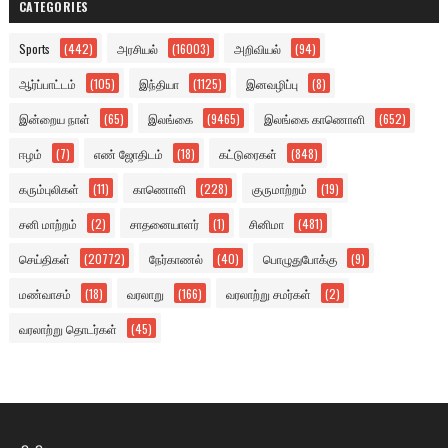
CATEGORIES
Sports
(442)
அரசியல்
(16003)
அறிவியல்
(94)
ஆர்ப்பாட்டம்
(105)
இந்தியா
(1125)
இனவழிப்பு
(8)
இன்றைய நாள்
(65)
இலங்கை
(9465)
இலங்கை காணொளி
(652)
ஈழம்
(7)
எண் ஜோதிடம்
(18)
கட்டுரைகள்
(848)
கரும்புலிகள்
(11)
காணொளி
(228)
குருமாற்றம்
(19)
சனி மாற்றம்
(2)
சாதனையாளர்
(1)
சினிமா
(481)
செய்திகள்
(20772)
நேர்காணல்
(40)
பொழுதுபோக்கு
(9)
மண்வாசம்
(18)
வரலாறு
(166)
வரலாற்று சமர்கள்
(2)
வரலாற்று தொடர்கள்
(45)