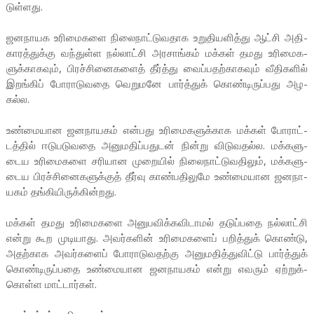
டுள்­ளது.
ஜன­நா­யக உரி­மை­களை நிலை­நாட்­டு­வ­தாக உறு­தி­ய­ளித்து ஆட்சி அதி­
கா­ரத்­துக்கு வந்­துள்ள நல்­லாட்சி அர­சாங்கம் மக்கள் தமது உரி­மை­க­
ளுக்­கா­கவும், பிரச்­சி­னை­களைத் தீர்த்து வைப்­ப­தற்­கா­கவும் வீதி­களில்
இறங்கிப் போரா­டு­வதை வெறு­மனே பார்த்துக் கொண்­டி­ருப்­பது அழ­
கல்ல.
உண்­மை­யான ஜன­நா­யகம் என்­பது உரி­மை­க­ளுக்­காக மக்கள் போராட்­
டத்தில் ஈடு­ப­டு­வதை அனு­ம­திப்­ப­துடன் நின்று விடு­வ­தல்ல. மக்­க­ளு­
டைய உரி­மை­களை சரி­யான முறையில் நிலை­நாட்­டு­வ­திலும், மக்­க­ளு­
டைய பிரச்­சி­னை­க­ளுக்குத் தீர்வு காண்­ப­தி­லுமே உண்­மை­யான ஜன­நா­
யகம் தங்­கி­யி­ருக்­கின்­றது.
மக்கள் தமது உரி­மை­களை அனு­ப­விக்­க­வி­டாமல் தடுப்­பதை நல்­லாட்சி
என்று கூற முடி­யாது. அவர்­களின் உரி­மை­களைப் பறித்துக் கொண்டு,
அதற்­காக அவர்­களைப் போரா­டு­வ­தற்கு அனு­ம­தித்­து­விட்டு பார்த்துக்
கொண்­டி­ருப்­பதை உண்­மை­யான ஜன­நா­யகம் என்று எவரும் ஏற்­றுக்­
கொள்ள மாட்­டார்கள்.