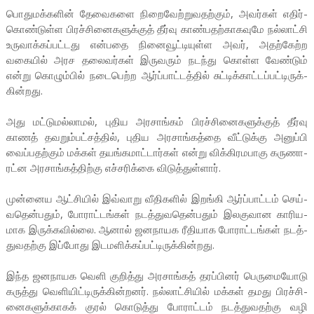
பொது­மக்­களின் தேவை­களை நிறை­வேற்­று­வ­தற்கும், அவர்கள் எதிர்­
கொண்­டுள்ள பிரச்­சி­னை­க­ளுக்குத் தீர்வு காண்­ப­தற்­கா­க­வுமே நல்­லாட்சி
உரு­வாக்­கப்­பட்­டது என்­பதை நினை­வூட்­டி­யுள்ள அவர், அதற்­கேற்ற
வகையில் அரச தலை­வர்கள் இரு­வரும் நடந்து கொள்ள வேண்டும்
என்று கொழும்பில் நடை­பெற்ற ஆர்ப்­பாட்­டத்தில் சுட்­டிக்­காட்­டப்­பட்­டி­ருக்­
கின்­றது.
அது மட்­டு­மல்­லாமல், புதிய அர­சாங்கம் பிரச்­சி­னை­க­ளுக்குத் தீர்வு
காணத் தவ­றும்­பட்­சத்தில், புதிய அர­சாங்­கத்தை வீட்­டுக்கு அனுப்பி
வைப்­ப­தற்கும் மக்கள் தயங்­க­மாட்­டார்கள் என்று விக்­கி­ர­ம­பாகு கரு­ணா­
ரட்ன அர­சாங்­கத்­திற்கு எச்­ச­ரிக்கை விடுத்­துள்ளார்.
முன்­னைய ஆட்­சியில் இவ்­வாறு வீதி­களில் இறங்கி ஆர்ப்­பாட்டம் செய்­
வ­தென்­பதும், போராட்­டங்கள் நடத்­து­வ­தென்­பதும் இல­கு­வான காரி­ய­
மாக இருக்­க­வில்லை. ஆனால் ஜன­நா­யக ரீதி­யாக போராட்­டங்கள் நடத்­
து­வ­தற்கு இப்­போது இட­ம­ளிக்­கப்­பட்­டி­ருக்­கின்­றது.
இந்த ஜன­நா­யக வெளி குறித்து அர­சாங்கத் தரப்­பினர் பெரு­மை­யோடு
கருத்து வெளி­யிட்­டி­ருக்­கின்­றனர். நல்­லாட்­சியில் மக்கள் தமது பிரச்­சி­
னை­க­ளுக்­காகக் குரல் கொடுத்து போராட்டம் நடத்­து­வ­தற்கு வழி