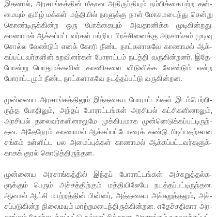
இதனால், அர­சாங்­கத்தின் மீதான அதி­ருப்­தியும் நம்­பிக்­கை­யற்ற தன்­
மையும் தமிழ் மக்கள் மத்­தியில் நாளுக்கு நாள் மோச­ம­டைந்து சென்று
கொண்­டி­ருக்­கின்ற ஒரு போக்­கையும் அவ­தா­னிக்க முடி­கின்­றது.
காணாமல் ஆக்­கப்­பட்­ட­வர்கள் பற்­றிய பிரச்­சி­னைக்கு அர­சாங்கம் முடிவு
சொல்ல வேண்டும் எனக் கோரி நீண்ட நாட்­க­ளா­கவே காணாமல் ஆக்­
கப்­பட்­ட­வர்­களின் உற­வி­னர்கள் போராட்டம் நடத்தி வரு­கின்­றனர். இதே­
போன்று பொது­மக்­களின் காணி­களை விடு­விக்க வேண்டும் என்ற
போராட்­டமும் நீண்ட நாட்­க­ளா­கவே நடத்­தப்­பட்டு வரு­கின்­றன.
முன்­னைய அர­சாங்­கத்­திலும் இத்­த­கைய போராட்­டங்கள் இடம்­பெற்­றி­
ருந்த போதிலும், அந்தப் போராட்­டங்கள் அர­சியல் கட்­சி­க­ளி­னாலும்,
அர­சியல் தலை­வர்­க­ளி­னா­லுமே முக்­கி­ய­மாக முன்­னெ­டுக்­கப்­பட்­டி­ருந்­
தன. அதே­நேரம் காணாமல் ஆக்­கப்­பட்­டோரைக் கண்டு பிடிப்­ப­தற்­கான
சங்கம் உள்­ளிட்ட பல அமைப்­புக்கள் காணாமல் ஆக்­கப்­பட்­ட­வர்­க­ளுக்­
காகக் குரல் கொடுத்­தி­ருந்­தன.
முன்­னைய அர­சாங்­கத்தில் இந்தப் போராட்­டங்கள் அச்­சு­றுத்­தல்­க­
ளுக்கும் பெரும் அச்­சத்­திற்கும் மத்­தி­யி­லேயே நடத்­தப்­பட்­டி­ருந்­தன.
ஆனால் ஆட்சி மாற்­றத்தின் பின்னர், அத்­த­கைய அச்­சு­றுத்­தலும், அச்­
சப்­ப­டு­கின்ற நிலை­மயும் மாற்­ற­ம­டைந்­தி­ருக்­கின்­றன. எதேச்­ச­தி­கார அர­
சாங்கம் தோற்­க­டிக்­கப்­பட்டு நல்­லாட்­சிக்­கான அர­சாங்கம் உரு­வாக்­கப்­பட்­