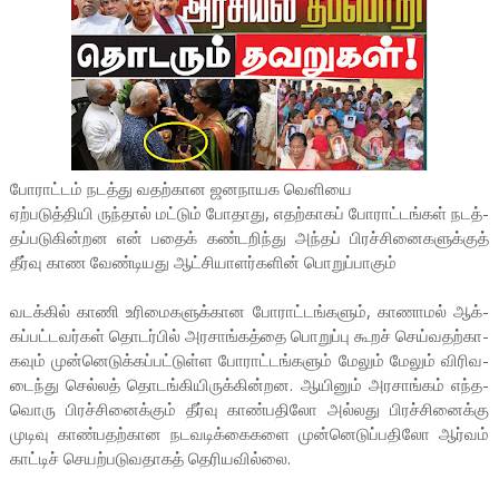
போராட்டம் நடத்­து வ­தற்­கான ஜன­நா­யக வெளியை
ஏற்­ப­டுத்­தி­யி ருந்தால் மட்டும் போதாது, எதற்­காகப் போராட்­டங்கள் நடத்­
தப்­ப­டு­கின்­றன என் பதைக் கண்­ட­றிந்து அந்தப் பிரச்­சி­னை­க­ளுக்குத்
தீர்வு காண வேண்­டி­யது ஆட்­சி­யா­ளர்­களின் பொறுப்­பாகும்
வடக்கில் காணி உரி­மைக­ளுக்­கான போராட்­டங்­களும், காணாமல் ஆக்­
கப்­பட்­ட­வர்கள் தொடர்பில் அர­சாங்­கத்தை பொறுப்பு கூறச் செய்­வ­தற்­கா­
கவும் முன்­னெ­டுக்­கப்­பட்­டுள்ள போராட்­டங்­களும் மேலும் மேலும் விரி­வ­
டைந்து செல்லத் தொடங்­கி­யி­ருக்­கின்­றன. ஆயினும் அர­சாங்கம் எந்­த­
வொரு பிரச்­சி­னைக்கும் தீர்வு காண்­ப­திலோ அல்­லது பிரச்­சி­னைக்கு
முடிவு காண்­ப­தற்­கான நட­வ­டிக்­கை­களை முன்­னெ­டுப்­ப­திலோ ஆர்வம்
காட்டிச் செயற்­ப­டு­வ­தாகத் தெரி­ய­வில்லை.