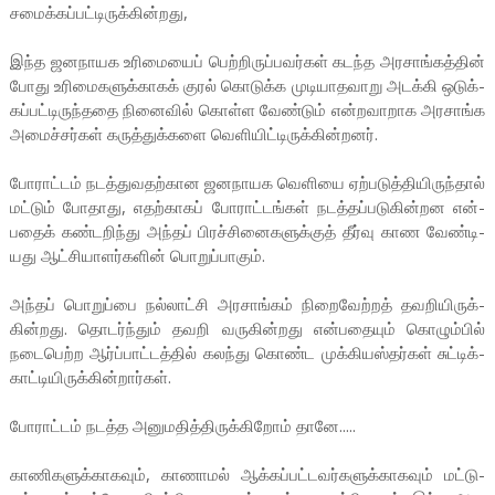
சமைக்­கப்­பட்­டி­ருக்­கின்­றது,
இந்த ஜன­நா­யக உரி­மையைப் பெற்­றி­ருப்­ப­வர்கள் கடந்த அர­சாங்­கத்தின்
போது உரி­மை­க­ளுக்­காகக் குரல் கொடுக்க முடி­யா­த­வாறு அடக்கி ஒடுக்­
கப்­பட்­டி­ருந்­ததை நினைவில் கொள்ள வேண்டும் என்­ற­வா­றாக அர­சாங்க
அமைச்­சர்கள் கருத்­துக்­களை வெளி­யிட்­டி­ருக்­கின்­றனர்.
போராட்டம் நடத்­து­வ­தற்­கான ஜன­நா­யக வெளியை ஏற்­ப­டுத்­தி­யி­ருந்தால்
மட்டும் போதாது, எதற்­காகப் போராட்­டங்கள் நடத்­தப்­ப­டு­கின்­றன என்­
பதைக் கண்­ட­றிந்து அந்தப் பிரச்­சி­னை­க­ளுக்குத் தீர்வு காண வேண்­டி­
யது ஆட்­சி­யா­ளர்­களின் பொறுப்­பாகும்.
அந்தப் பொறுப்பை நல்­லாட்சி அர­சாங்கம் நிறை­வேற்றத் தவ­றி­யி­ருக்­
கின்­றது. தொடர்ந்தும் தவறி வரு­கின்­றது என்­ப­தையும் கொழும்பில்
நடை­பெற்ற ஆர்ப்­பாட்­டத்தில் கலந்து கொண்ட முக்­கி­யஸ்­தர்கள் சுட்­டிக்­
காட்­டி­யி­ருக்­கின்­றார்கள்.
போராட்டம் நடத்த அனு­ம­தித்­தி­ருக்­கிறோம் தானே.....
காணி­க­ளுக்­கா­கவும், காணாமல் ஆக்­கப்­பட்­ட­வர்­க­ளுக்­கா­கவும் மட்­டு­