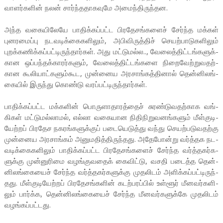
வா­ளர்­களின் நலன் சார்ந்­த­தா­க­வுமே அமைந்­தி­ருந்­தன.
அந்த வகை­யி­லேயே பாதிக்­கப்­பட்ட பிர­தே­சங்­களைச் சேர்ந்த மக்கள்
புன­ர­மைப்பு நட­வ­டிக்­கை­க­ளிலும், அபி­வி­ருத்திச் செயற்­பா­டு­க­ளிலும்
புறக்­க­ணிக்­கப்­பட்­டி­ருந்­தார்கள். அது மட்­டு­மல்ல.., வேலைத்­திட்­டங்­க­ளுக்­
கான ஒப்­பந்­தக்­காரர்­களும், வேலைத்­திட்­டங்­களை நிறை­வேற்­று­வ­தற்­
கான கூலி­யாட்­க­ளும்­கூட, முன்­னைய அர­சாங்­கத்­தினால் தென்­னி­லங்­
கையில் இருந்து கொண்டு வரப்­பட்­டி­ருந்­தார்கள்.
பாதிக்­கப்­பட்ட மக்­களின் பொரு­ளா­தா­ரத்தைச் சுரண்­டு­வ­தற்­காக வங்­
கிகள் மட்­டு­மல்­லாமல், எல்லா வகை­யான நிதி­நி­று­வ­னங்­களும் மீள்­கு­டி­
யேற்றப் பிர­தேச நக­ரங்­க­ளுக்குப் படை­யெ­டுத்து வந்து செயற்­ப­டு­வ­தற்கு
முன்­னைய அர­சாங்கம் அனு­ம­தித்­தி­ருந்­தது. அதே­போன்று வர்த்­தக நட­
வ­டிக்­கை­க­ளிலும் பாதிக்­கப்­பட்ட பிர­தே­சங்­களைச் சேர்ந்த வர்த்­த­கர்­க­
ளுக்கு முன்­னு­ரிமை வழங்­கு­வதைக் கைவிட்டு, வசதி படைத்த தென்­
னி­லங்­கையைச் சேர்ந்த வர்த்­த­கர்­க­ளுக்கு முத­லிடம் அளிக்­கப்­பட்­டி­ருந்­
தது. மீள்­கு­டி­யேற்றப் பிர­தே­சங்­களின் கடற்­ப­ரப்பில் உள்ளூர் மீன­வர்­க­ளி­
லும் ­பார்க்க, தென்­னி­லங்­கையைச் சேர்ந்த மீன­வர்­க­ளுக்கே முத­லிடம்
வழங்­கப்­பட்­டது.