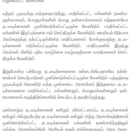
மறுக்­கப்­பட்ட உரி­மைகள்
யுத்தம் முடி­வுக்கு வந்­த­தை­ய­டுத்து, பாதிக்­கப்­பட்ட மக்­களின் நலன்­க­
ளுக்­கா­கவும், பொது­மக்­களின் பொது நன்­மைக்­கா­கவும் எத்­த­னையோ
நட­வ­டிக்­கைகள் முன்­னெ­டுக்­கப்­பட்­டி­ருக்க வேண்டும். பாதிக்­கப்­பட்ட
மக்­களின் இழப்­புக்­களை ஈடு செய்­தி­ருக்க வேண்டும். உள­வியல் ரீதி­யாக
அவர்­க­ளுக்கு ஏற்­பட்­டி­ருக்­கின்ற பாதிப்­பு­களைப் போக்­கு­வ­தற்கு நட­வ­
டிக்­கைகள் எடுக்­கப்­பட்­டி­ருக்க வேண்டும். பாதிப்­பு­களில் இருந்து
அவர்கள் மீண்டு புதிய வாழ்க்கை வாழ்­வ­தற்­கான வச­தி­களைச் செய்­
தி­ருக்க வேண்டும்.
இது­போன்ற பல்­வேறு நட­வ­டிக்­கை­களை உள்­ள­டக்­கி­ய­தா­கவே நல்­லி­
ணக்கச் செயற்­பா­டுகள் முன்­னெ­டுக்­கப்­பட்­டி­ருக்க வேண்டும். யுத்­தத்தை
முடி­வுக்குக் கொண்டு வந்த முன்­னைய அர­சாங்கம் இத்­த­கைய நட­வ­
டிக்­கை­களை பாதிக்­கப்­பட்ட மக்­க­ளி­னதும், பொது­மக்­க­ளி­னதும் நன்­
மை­களைக் கருத்­திற்­கொண்டு செயற்­படத் தவ­றி­யி­ருந்­தது.
புனர்­வாழ்வு நட­வ­டிக்­கைகள் என்றும் மீள்­கட்­ட­மைப்பு நட­வ­டிக்­கைகள்
என்றும் மீள்­கு­டி­யேற்ற நட­வ­டிக்­கைகள் என்றும் அந்த அர­சாங்­கத்­தினால்
முன்­னெ­டுக்­கப்­பட்ட நட­வ­டிக்­கைகள் மக்­களின் நலன்­சார்ந்­த­திலும்
பார்க்க, அர­சாங்­கத்தின் அர­சியல் நலன் சார்ந்­த­தா­கவும், அரச ஆத­ர­