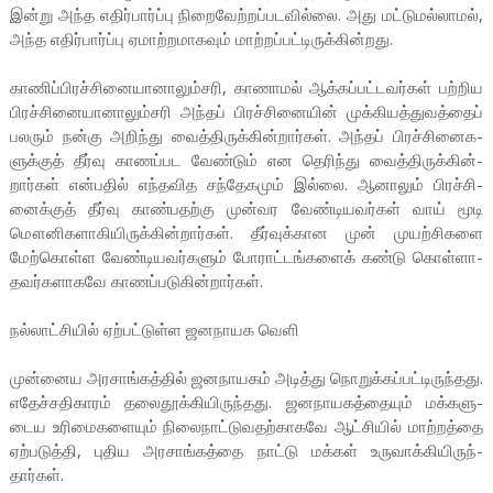
இன்று அந்த எதிர்­பார்ப்பு நிறை­வேற்­றப்­ப­ட­வில்லை. அது மட்­டு­மல்­லாமல்,
அந்த எதிர்­பார்ப்பு ஏமாற்­ற­மா­கவும் மாற்­றப்­பட்­டி­ருக்­கின்­றது.
காணிப்பிரச்­சி­னை­யா­னா­லும்­சரி, காணாமல் ஆக்­கப்­பட்­ட­வர்கள் பற்­றிய
பிரச்­சி­னை­யா­னா­லும்­சரி அந்தப் பிரச்­சி­னையின் முக்­கி­யத்­து­வத்தைப்
பலரும் நன்கு அறிந்து வைத்­தி­ருக்­கின்­றார்கள். அந்தப் பிரச்­சி­னை­க­
ளுக்குத் தீர்வு காணப்­பட வேண்டும் என தெரிந்து வைத்­தி­ருக்­கின்­
றார்கள் என்­பதில் எந்­த­வித சந்­தே­கமும் இல்லை. ஆனாலும் பிரச்­சி­
னைக்குத் தீர்வு காண்­ப­தற்கு முன்­வர வேண்­டி­ய­வர்கள் வாய் மூடி
மௌனி­க­ளா­கி­யி­ருக்­கின்­றார்கள். தீர்­வுக்­கான முன் முயற்­சி­களை
மேற்­கொள்ள வேண்­டி­ய­வர்­களும் போராட்­டங்­களைக் கண்டு கொள்­ளா­
த­வர்­க­ளா­கவே காணப்­ப­டு­கின்­றார்கள்.
நல்­லாட்­சியில் ஏற்­பட்­டுள்ள ஜன­நா­யக வெளி
முன்­னைய அர­சாங்­கத்தில் ஜன­நா­யகம் அடித்து நொறுக்­கப்­பட்­டி­ருந்­தது.
எதேச்­ச­தி­காரம் தலை­தூக்­கி­யி­ருந்­தது. ஜன­நா­ய­கத்­தையும் மக்­க­ளு­
டைய உரி­மை­க­ளையும் நிலை­நாட்­டு­வ­தற்­கா­கவே ஆட்­சியில் மாற்­றத்தை
ஏற்­ப­டுத்தி, புதிய அர­சாங்­கத்தை நாட்டு மக்கள் உரு­வாக்­கி­யி­ருந்­
தார்கள்.