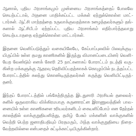
ஆனால், புதிய அர­சாங்­கமும் முன்­னைய அர­சாங்­கத்தைப் போலவே
செயற்­பட்டால், அதனை பாதிக்­கப்­பட்ட மக்கள் ஏற்­றுக்­கொள்ள மாட்­
டார்கள். ஆட்சி மாற்­றத்தை உரு­வாக்­கு­வ­தற்­காக உழைத்­த­வர்­களும் தங்­
களால் ஆட்­சி­பீடம் ஏற்­றப்­பட்ட புதிய அர­சாங்கம் எதிர்­பார்த்­த­வாறு
செயற்­ப­டா­ததை ஏற்­றுக்­கொள்ள மாட்­டார்கள்.
இதனை வெளிப்­ப­டுத்தும் வகை­யி­லேயே, கேப்­பாப்­பு­லவில் பில­வுக்­கு­டி­
யி­ருப்பில் உள்ள தமது காணி­களில் இருந்து விமா­னப்­ப­டை­யினர் வெளி­
யேற வேண்டும் எனக் கோரி 25 நாட்­க­ளாகப் போராட்டம் நடத்தி வரு­
கின்ற மக்­க­ளுக்கு ஆத­ரவு தெரி­விப்­ப­தற்­காகக் கொழும்பில் நடத்­தப்­பட்ட
போராட்­டத்தில் கலந்து கொண்­டி­ருந்­த­வர்கள் கருத்து வெளி­யிட்­டி­ருந்­
தனர்.
இந்தப் போராட்­டத்தில் பங்­கேற்­றி­ருந்த இட­து­சாரி அர­சியல் தலை­வர்­
களில் ஒரு­வ­ரா­கிய விக்­கி­ர­ம­பாகு கரு­ணா­ரட்ன இரா­ணு­வத்தின் பாவ­
னையில் உள்ள காணி­களை உரி­யவர்­க­ளிடம் கையளிப்போம் என தேர்தல்
காலத்தில் வாக்­கு­றுதி­ய­ளித்து, தமிழ் பேசும் மக்­களின் வாக்­கு­களில்
வெற்றி பெற்ற ஜனா­தி­ப­தியும் பிர­த­மரும், அந்த வாக்­கு­று­தியை நிறை­
வேற்­ற­வில்லை என்­பதைச் சுட்­டிக்­காட்­டி­யி­ருக்­கின்றார்.