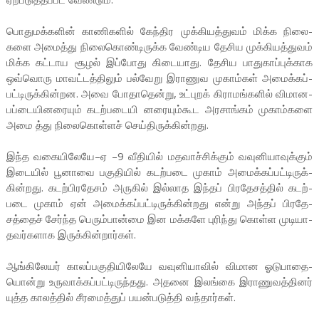
பொது­மக்­களின் காணி­களில் கேந்­திர முக்­கி­யத்­துவம் மிக்க நிலை­
களை அமைத்து நிலை­கொண்­டி­ருக்க வேண்­டிய தேசிய முக்­கி­யத்­துவம்
மிக்க கட்­டாய சூழல் இப்­போது கிடை­யாது. தேசிய பாது­காப்­புக்­காக
ஒவ்­வொரு மாவட்­டத்­திலும் பல்­வேறு இரா­ணுவ முகாம்கள் அமைக்­கப்­
பட்­டி­ருக்­கின்­றன. அவை போதா­தென்று, உட்­புறக் கிரா­மங்­களில் விமா­ன­
பப்­டை­யி­ன­ரையும் கடற்­ப­டை­யி­ ன­ரை­யும்­கூட அர­சாங்கம் முகாம்­களை
அமை த்து நிலை­கொள்ளச் செய்­தி­ருக்­கின்­றது.
இந்த வகை­யி­லேயே–ஏ –9 வீதியில் மத­வாச்­சிக்கும் வவு­னி­யா­வுக்கும்
இடையில் பூனாவை பகு­தியில் கடற்­படை முகாம் அமைக்­கப்­பட்­டி­ருக்­
கின்­றது. கடற்­பி­ர­தேசம் அருகில் இல்­லாத இந்தப் பிர­தே­சத்தில் கடற்­
படை முகாம் ஏன் அமைக்­கப்­பட்­டி­ருக்­கின்­றது என்று அந்தப் பிர­தே­
சத்தைச் சேர்ந்த பெரும்­பான்மை இன மக்­களே புரிந்து கொள்ள முடி­யா­
த­வர்­க­ளாக இருக்­கின்­றார்கள்.
ஆங்­கி­லேயர் காலப்­ப­கு­தி­யி­லேயே வவு­னி­யாவில் விமான ஓடு­பா­தை­
யொன்று உரு­வாக்­கப்­பட்­டி­ருந்­தது. அதனை இலங்கை இரா­ணு­வத்­தினர்
யுத்த காலத்தில் சீரமைத்துப் பயன்­ப­டுத்தி வந்தார்கள்.