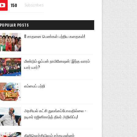
150
Subscribes
POPULAR POSTS
8 சாதனை பெண்கள் பற்றிய கதைகள்!
மீண்டும் ஓப்பன் நாமினேஷன்: இந்த வாரம்
யார் யார்?
எம்மைப் பற்றி
அரசியல் கட்சி துவங்கப்போவதில்லை -
நடிகர் ரஜினிகாந்த் திடீர் அறிவிப்பு!
கிளிநொச்சியிலும் சற்றுமுன்னர்