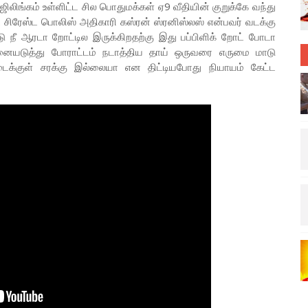
ிங்கம் உள்ளிட்ட சில பொதுமக்கள் ஏ9 வீதியின் குறுக்கே வந்து
ட சிரேஸ்ட பொலிஸ் அதிகாரி கஸ்ரன் ஸ்ரனிஸ்லஸ் என்பவர் வடக்கு
 நீ ஆரடா றோட்டில இருக்கிறதற்கு இது பப்பிளிக் றோட் போடா
னையடுத்து போராட்டம் நடாத்திய தாய் ஒருவரை எருமை மாடு
ண்டைக்குள் சரக்கு இல்லையா என திட்டியபோது நியாயம் கேட்ட