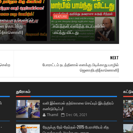
FEATURE
லைமை மாற வேண்டும்
னை தொடர்ந்து
சம்பந்தன் வளர்த்த கடா மார்பில்
ம்(காணொளி)
பாய்ந்து விட்டது
NEXT
 சென்ற
போராட்டம் நடத்தினால் எனக்கு பிடிக்காது யாழில்
ஜெனாதிபதி(காணொளி)
துரோகம்
கட்ட
ன்
வலி இல்லாமல் தற்கொலை செய்யும் இயந்திரம்
கண்டுபிடிப்பு!
Thamil
Dec 08, 2021
 -
நேருக்கு நேர்-தேர்தல்-2015 பேராசிரியர் கீத
பொன்கலன் அவர்களுடனான