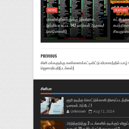
NEWS
FEATURE
பாலஸ்த்தீனத்துக்கு இலங்கை,
கட்சி த
இந்தியா உட்பட 142 நாடுகள் ஆதரவு!
சுமந்திர
(காணொளி)
சிவஞான
PREVIOUS
கிளி மக்களுக்கு கண்ணைக்கட்டிவிட்டு விமானத்தில் யாழ்
ஜெனாதிபதி(படங்கள்)
சினிமா
சூரி நடித்த கொட்டுக்காளி திரைப்படத்தி
டிரைலர் அப்டேட்!
Unknown
Aug 12, 2024
அடுத்தடுத்து 2 படங்களில் நடிக்கும் விஜய்
தளபதி 70 ஐ இயக்கப்போவது யார்?