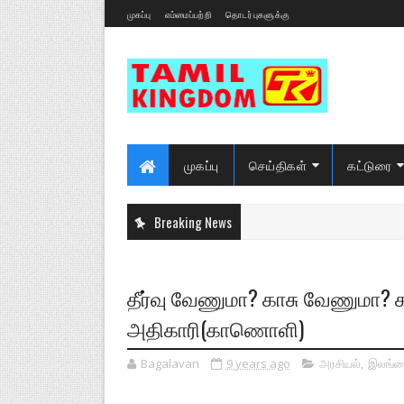
முகப்பு
எம்மைப்பற்றி
தொடர்புகளுக்கு
முகப்பு
செய்திகள்
கட்டுரை
Breaking News
தீர்வு வேணுமா? காசு வேணுமா?
அதிகாரி(காணொளி)
Bagalavan
9 years ago
அரசியல்
,
இலங்