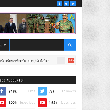
ை
ோதிய உழவு இயந்திரம்
உறுப்பினரை வெளியேற்றி சபையை 
NEWS
SOCIAL COUNTER
248k
777
Likes
Followers
1.22k
1.64k
Subscribes
Subscribes