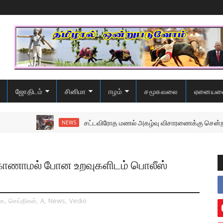
ஜோதிடம்
சினிமா
ஈழம்
சமூகவலை
ஏனையவ
சட்டவிரோத மணல் அகழ்வு விசாரணைக்கு சென்ற பொலிஸை ம
NEWS
 காணாமல் போன உறவுகளிடம் பொலீஸ்
கை
,
செய்திகள்
,
A
,
News
,
Vedio