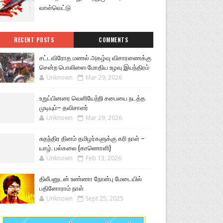
வாள்வெட்டு
RECENT POSTS
COMMENTS
சட்டவிரோத மணல் அகழ்வு விசாரணைக்கு
சென்ற பொலிஸை மோதிய உழவு இயந்திரம்
Unknown
Mar 29, 2026
உறுப்பினரை வெளியேற்றி சபையை நடத்த
முடியும்– தவிசாளர்
Unknown
Mar 29, 2026
சுதந்திர தினம் தமிழர்களுக்கு கரி நாள் –
யாழ். பல்கலை (காணொளி)
Unknown
Feb 13, 2026
திலீபனுடன் உண்ணா நோன்பு மேடையில்
பதினோராம் நாள்
Unknown
Sept 25, 2025