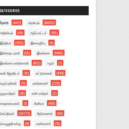
CATEGORIES
Sports
(442)
அரசியல்
(16003)
அறிவியல்
(94)
ஆர்ப்பாட்டம்
(105)
இந்தியா
(1125)
இனவழிப்பு
(8)
இன்றைய நாள்
(65)
இலங்கை
(9465)
இலங்கை காணொளி
(652)
ஈழம்
(7)
எண் ஜோதிடம்
(18)
கட்டுரைகள்
(848)
கரும்புலிகள்
(11)
காணொளி
(228)
குருமாற்றம்
(19)
சனி மாற்றம்
(2)
சாதனையாளர்
(1)
சினிமா
(481)
செய்திகள்
(20772)
நேர்காணல்
(40)
பொழுதுபோக்கு
(9)
மண்வாசம்
(18)