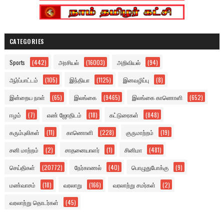
CATEGORIES
Sports
(442)
அரசியல்
(16003)
அறிவியல்
(94)
ஆர்ப்பாட்டம்
(105)
இந்தியா
(1125)
இனவழிப்பு
(8)
இன்றைய நாள்
(65)
இலங்கை
(9465)
இலங்கை காணொளி
(652)
ஈழம்
(7)
எண் ஜோதிடம்
(18)
கட்டுரைகள்
(848)
கரும்புலிகள்
(11)
காணொளி
(228)
குருமாற்றம்
(19)
சனி மாற்றம்
(2)
சாதனையாளர்
(1)
சினிமா
(481)
செய்திகள்
(20772)
நேர்காணல்
(40)
பொழுதுபோக்கு
(9)
மண்வாசம்
(18)
வரலாறு
(166)
வரலாற்று சமர்கள்
(2)
வரலாற்று தொடர்கள்
(45)