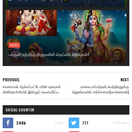
NEWS
பங்குனி உத்திரத் திருநாளின் தெய்வீக சிறப்புகள்!
PREVIOUS
NEXT
காணாமல் ஆக்கப்பட்டோரின் உறவுகள்
மாவை,சம்பந்தன்,சுமந்திரனுக்கு
கிளிநொச்சியில் இன்றும் கவனயீர்ப்பு
ஜெனீவாவில் அர்ச்சனை(காணொளி)
SOCIAL COUNTER
248k
777
Likes
Followers