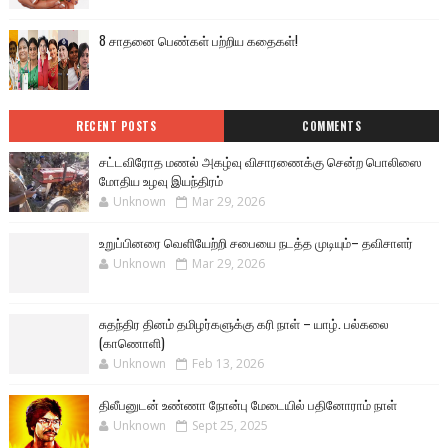
8 சாதனை பெண்கள் பற்றிய கதைகள்!
RECENT POSTS
COMMENTS
சட்டவிரோத மணல் அகழ்வு விசாரணைக்கு சென்ற பொலிஸை
மோதிய உழவு இயந்திரம்
Unknown
Mar 29, 2026
உறுப்பினரை வெளியேற்றி சபையை நடத்த முடியும்– தவிசாளர்
Unknown
Mar 29, 2026
சுதந்திர தினம் தமிழர்களுக்கு கரி நாள் – யாழ். பல்கலை
(காணொளி)
Unknown
Feb 13, 2026
திலீபனுடன் உண்ணா நோன்பு மேடையில் பதினோராம் நாள்
Unknown
Sept 25, 2025