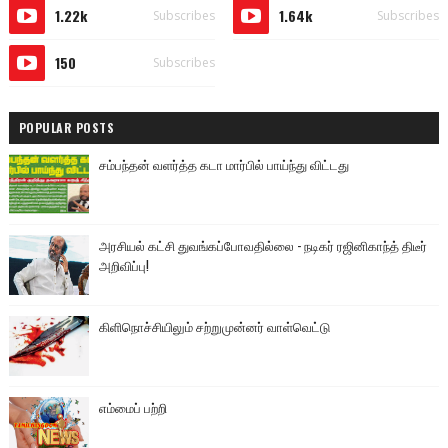
1.22k
1.64k
Subscribes
Subscribes
150
Subscribes
POPULAR POSTS
சம்பந்தன் வளர்த்த கடா மார்பில் பாய்ந்து விட்டது
அரசியல் கட்சி துவங்கப்போவதில்லை - நடிகர் ரஜினிகாந்த் திடீர்
அறிவிப்பு!
கிளிநொச்சியிலும் சற்றுமுன்னர் வாள்வெட்டு
எம்மைப் பற்றி