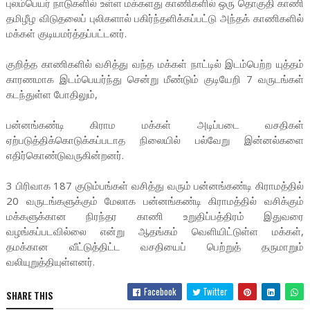
புலம்பெயர் நாடுகளில் உள்ள மக்களது காணிகளில் ஒரு தொகுதி காணி
தமிழீழ விடுதலைப் புலிகளால் பகிர்ந்தளிக்கப்பட்டு அந்தக் காணிகளில்
மக்கள் குடியமர்த்தப்பட்டனர்.
குறித்த காணிகளில் வசித்து வந்த மக்கள் நாட்டில் இடம்பெற்ற யுத்தம்
காரணமாக இடம்பெயர்ந்து சென்று மீண்டும் குடியேறி 7 வருடங்கள்
கடந்துள்ள போதிலும்,
பன்னங்கண்டி கிராம மக்கள் அடிப்படை வசதிகள்
ஏற்படுத்திக்கொடுக்கப்படாத நிலையில் பல்வேறு இன்னல்களை
எதிர்கொண்டுவருகின்றனர்.
3 பிரிவாக 187 குடும்பங்கள் வசித்து வரும் பன்னங்கண்டி கிராமத்தில்
20 வருடங்களுக்கும் மேலாக பன்னங்கண்டி கிராமத்தில் வசிக்கும்
மக்களுக்கான நிரந்தர காணி உறுதிப்பத்திரம் இதுவரை
வழங்கப்படவில்லை என்று ஆதங்கம் வெளியிட்டுள்ள மக்கள்,
தமக்கான வீட்டுத்திட்ட வசதியைப் பெற்றுத் தருமாறும்
வலியுறுத்தியுள்ளனர்.
Facebook
Twitter
SHARE THIS