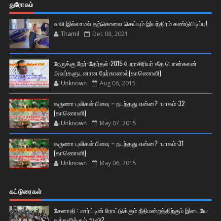
துரோகம்
வலி இல்லாமல் தற்கொலை செய்யும் இயந்திரம் கண்டுபிடிப்பு!
Thamil
Dec 08, 2021
நேருக்கு நேர்-தேர்தல்-2015 பேராசிரியர் கீத பொன்கலன்
அவர்களுடனான நேர்காணல்(காணொளி)
Unknown
Aug 06, 2015
கருணா புலிகள் பிளவு – நடந்தது என்ன? -பாகம்-32
(காணொளி)
Unknown
May 07, 2015
கருணா புலிகள் பிளவு – நடந்தது என்ன? -பாகம்-31
(காணொளி)
Unknown
May 06, 2015
கட்டுரைகள்
சேனாதி : மார்ட்டின் ரோட்டுக்கும் நீதிமன்றத்திற்கும் இடையே
தத்தளிக்கும் ஆவி?