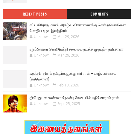
RECENT POSTS
COMMENTS
சட்டவிரோத மணல் அகழ்வு விசாரணைக்கு சென்ற பொலிஸை
மோதிய உழவு இயந்திரம்
Unknown
Mar 29, 2026
உறுப்பினரை வெளியேற்றி சபையை நடத்த முடியும்– தவிசாளர்
Unknown
Mar 29, 2026
சுதந்திர தினம் தமிழர்களுக்கு கரி நாள் – யாழ். பல்கலை
(காணொளி)
Unknown
Feb 13, 2026
திலீபனுடன் உண்ணா நோன்பு மேடையில் பதினோராம் நாள்
Unknown
Sept 25, 2025