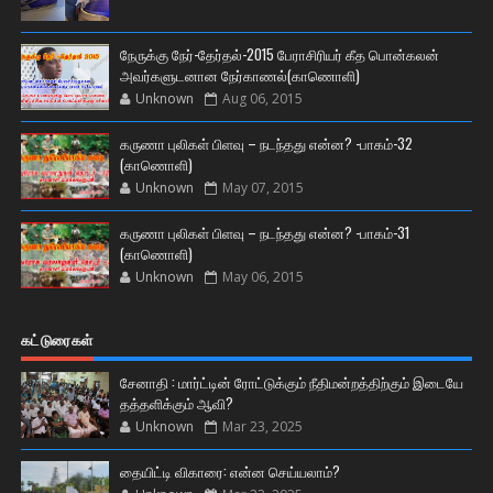
நேருக்கு நேர்-தேர்தல்-2015 பேராசிரியர் கீத பொன்கலன்
அவர்களுடனான நேர்காணல்(காணொளி)
Unknown
Aug 06, 2015
கருணா புலிகள் பிளவு – நடந்தது என்ன? -பாகம்-32
(காணொளி)
Unknown
May 07, 2015
கருணா புலிகள் பிளவு – நடந்தது என்ன? -பாகம்-31
(காணொளி)
Unknown
May 06, 2015
கட்டுரைகள்
சேனாதி : மார்ட்டின் ரோட்டுக்கும் நீதிமன்றத்திற்கும் இடையே
தத்தளிக்கும் ஆவி?
Unknown
Mar 23, 2025
தையிட்டி விகாரை: என்ன செய்யலாம்?