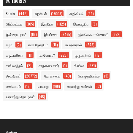
CATEGORIES
Sports
(442)
அரசியல்
(16003)
அறிவியல்
(94)
ஆர்ப்பாட்டம்
(105)
இந்தியா
(1125)
இனவழிப்பு
(8)
இன்றைய நாள்
(65)
இலங்கை
(9465)
இலங்கை காணொளி
(652)
ஈழம்
(7)
எண் ஜோதிடம்
(18)
கட்டுரைகள்
(848)
கரும்புலிகள்
(11)
காணொளி
(228)
குருமாற்றம்
(19)
சனி மாற்றம்
(2)
சாதனையாளர்
(1)
சினிமா
(481)
செய்திகள்
(20772)
நேர்காணல்
(40)
பொழுதுபோக்கு
(9)
மண்வாசம்
(18)
வரலாறு
(166)
வரலாற்று சமர்கள்
(2)
வரலாற்று தொடர்கள்
(45)
சினிமா