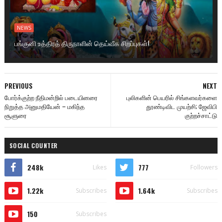
NEWS
பங்குனி உத்திரத் திருநாளின் தெய்வீக சிறப்புகள்!
PREVIOUS
NEXT
போர்க்குற்ற நீதிமன்றில் படையினரை
புலிகளின் பெயரில் சிங்களவர்களை
நிறுத்த அனுமதியேன் – மகிந்த
தூண்டிவிட முயற்சி; ஜேவிபி
சூளுரை
குற்றச்சாட்டு
SOCIAL COUNTER
248k
777
Likes
Followers
1.22k
1.64k
Subscribes
Subscribes
150
Subscribes