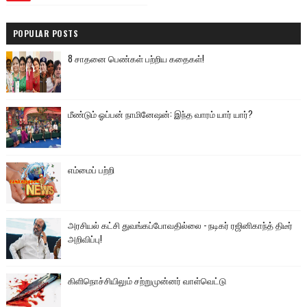
POPULAR POSTS
8 சாதனை பெண்கள் பற்றிய கதைகள்!
மீண்டும் ஓப்பன் நாமினேஷன்: இந்த வாரம் யார் யார்?
எம்மைப் பற்றி
அரசியல் கட்சி துவங்கப்போவதில்லை - நடிகர் ரஜினிகாந்த் திடீர்
அறிவிப்பு!
கிளிநொச்சியிலும் சற்றுமுன்னர் வாள்வெட்டு