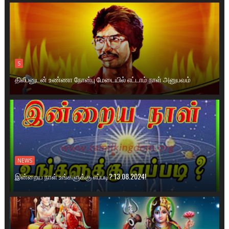
S
திலீபனுடன் உண்ணா நோன்பு மேடையில் எட்டாம் நாள் அனுபவம்
NEWS
இன்றைய நாள் உங்களுக்கு எப்படி? 13.08.2024!