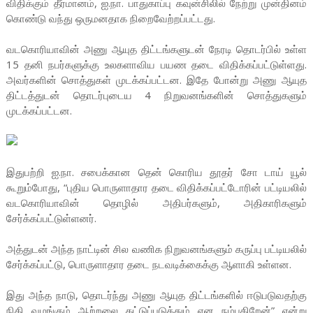
விதிக்கும் தீர்மானம், ஐ.நா. பாதுகாப்பு கவுன்சிலில் நேற்று முன்தினம்
கொண்டு வந்து ஒருமனதாக நிறைவேற்றப்பட்டது.
வடகொரியாவின் அணு ஆயுத திட்டங்களுடன் நேரடி தொடர்பில் உள்ள
15 தனி நபர்களுக்கு உலகளாவிய பயண தடை விதிக்கப்பட்டுள்ளது.
அவர்களின் சொத்துகள் முடக்கப்பட்டன. இதே போன்று அணு ஆயுத
திட்டத்துடன் தொடர்புடைய 4 நிறுவனங்களின் சொத்துகளும்
முடக்கப்பட்டன.
இதுபற்றி ஐ.நா. சபைக்கான தென் கொரிய தூதர் சோ டாய் யூல்
கூறும்போது, “புதிய பொருளாதார தடை விதிக்கப்பட்டோரின் பட்டியலில்
வடகொரியாவின் தொழில் அதிபர்களும், அதிகாரிகளும்
சேர்க்கப்பட்டுள்ளனர்.
அத்துடன் அந்த நாட்டின் சில வணிக நிறுவனங்களும் கருப்பு பட்டியலில்
சேர்க்கப்பட்டு, பொருளாதார தடை நடவடிக்கைக்கு ஆளாகி உள்ளன.
இது அந்த நாடு, தொடர்ந்து அணு ஆயுத திட்டங்களில் ஈடுபடுவதற்கு
நிதி வழங்கும் ஆற்றலை கட்டுப்படுத்தும் என நம்புகிறேன்” என்று