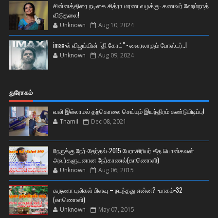
சின்னத்திரை நடிகை சித்ரா மரண வழக்கு- கணவர் ஹேம்நாத்
விடுதலை!
Unknown
Aug 10, 2024
imax-ல் விஜய்யின் "தி கோட்" - வைரலாகும் போஸ்டர்..!
Unknown
Aug 09, 2024
துரோகம்
வலி இல்லாமல் தற்கொலை செய்யும் இயந்திரம் கண்டுபிடிப்பு!
Thamil
Dec 08, 2021
நேருக்கு நேர்-தேர்தல்-2015 பேராசிரியர் கீத பொன்கலன்
அவர்களுடனான நேர்காணல்(காணொளி)
Unknown
Aug 06, 2015
கருணா புலிகள் பிளவு – நடந்தது என்ன? -பாகம்-32
(காணொளி)
Unknown
May 07, 2015