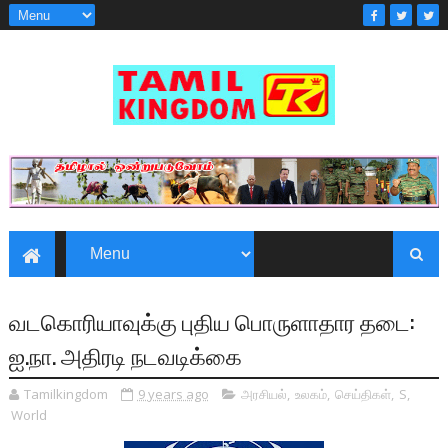
வடகொரியாவுக்கு புதிய பொருளாதார தடை:
ஐ.நா. அதிரடி நடவடிக்கை
Tamilkingdom
9 years ago
அரசியல்
,
உலகம்
,
செய்திகள்
,
S
,
World