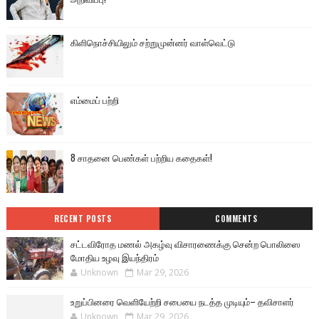
கிளிநொச்சியிலும் சற்றுமுன்னர் வாள்வெட்டு
எம்மைப் பற்றி
8 சாதனை பெண்கள் பற்றிய கதைகள்!
RECENT POSTS
COMMENTS
சட்டவிரோத மணல் அகழ்வு விசாரணைக்கு சென்ற பொலிஸை
மோதிய உழவு இயந்திரம்
Unknown
Mar 29, 2026
உறுப்பினரை வெளியேற்றி சபையை நடத்த முடியும்– தவிசாளர்
Unknown
Mar 29, 2026