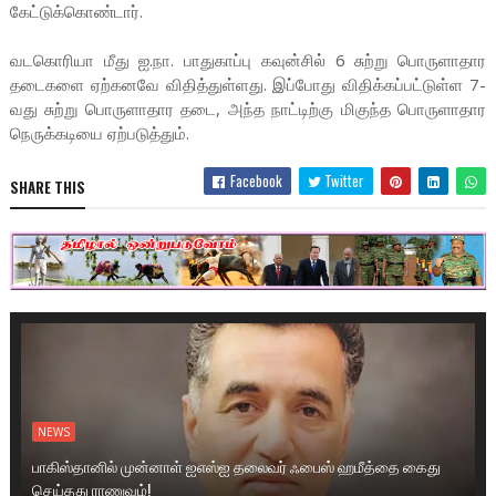
கேட்டுக்கொண்டார்.
வடகொரியா மீது ஐ.நா. பாதுகாப்பு கவுன்சில் 6 சுற்று பொருளாதார
தடைகளை ஏற்கனவே விதித்துள்ளது. இப்போது விதிக்கப்பட்டுள்ள 7-
வது சுற்று பொருளாதார தடை, அந்த நாட்டிற்கு மிகுந்த பொருளாதார
நெருக்கடியை ஏற்படுத்தும்.
Facebook
Twitter
SHARE THIS
NEWS
பாகிஸ்தானில் முன்னாள் ஐஎஸ்ஐ தலைவர் ஃபைஸ் ஹமீத்தை கைது
செய்தது ராணுவம்!