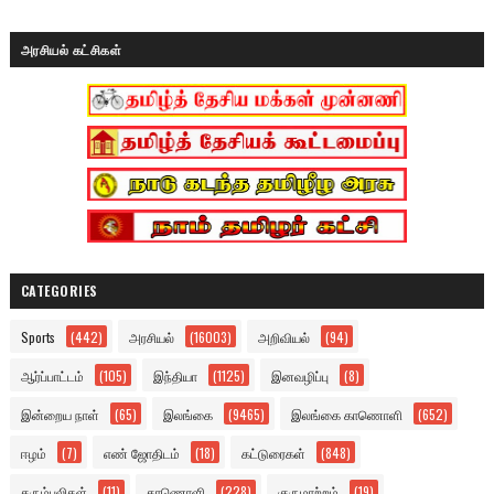
அரசியல் கட்சிகள்
CATEGORIES
Sports
(442)
அரசியல்
(16003)
அறிவியல்
(94)
ஆர்ப்பாட்டம்
(105)
இந்தியா
(1125)
இனவழிப்பு
(8)
இன்றைய நாள்
(65)
இலங்கை
(9465)
இலங்கை காணொளி
(652)
ஈழம்
(7)
எண் ஜோதிடம்
(18)
கட்டுரைகள்
(848)
கரும்புலிகள்
(11)
காணொளி
(228)
குருமாற்றம்
(19)