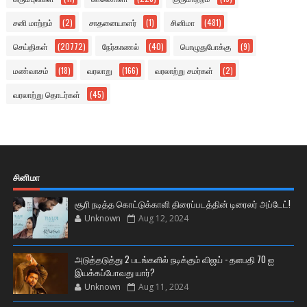
சனி மாற்றம்
(2)
சாதனையாளர்
(1)
சினிமா
(481)
செய்திகள்
(20772)
நேர்காணல்
(40)
பொழுதுபோக்கு
(9)
மண்வாசம்
(18)
வரலாறு
(166)
வரலாற்று சமர்கள்
(2)
வரலாற்று தொடர்கள்
(45)
சினிமா
சூரி நடித்த கொட்டுக்காளி திரைப்படத்தின் டிரைலர் அப்டேட்!
Unknown
Aug 12, 2024
அடுத்தடுத்து 2 படங்களில் நடிக்கும் விஜய் - தளபதி 70 ஐ
இயக்கப்போவது யார்?
Unknown
Aug 11, 2024