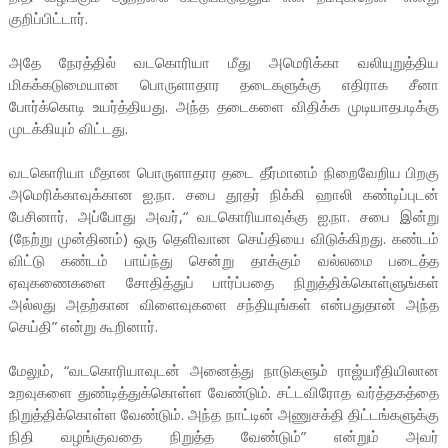
குறிப்பிட்டார்.
அதே நேரத்தில் வடகொரியா மீது அமெரிக்கா வலியுறுத்திய
மிகக்கடுமையான பொருளாதார தடைகளுக்கு எதிராக சீனா
போர்க்கொடி உயர்த்தியது. அந்த தடைகளை விதிக்க முடியாதபடிக்கு
முடக்கியும் விட்டது.
வடகொரியா மீதான பொருளாதார தடை தீர்மானம் நிறைவேறிய பிறகு
அமெரிக்காவுக்கான ஐ.நா. சபை தூதர் நிக்கி ஹாலி கண்டிப்புடன்
பேசினார். அப்போது அவர்,“ வடகொரியாவுக்கு ஐ.நா. சபை இன்று
(நேற்று முன்தினம்) ஒரு தெளிவான செய்தியை விடுக்கிறது. கண்டம்
விட்டு கண்டம் பாய்ந்து சென்று தாக்கும் வல்லமை படைத்த
ஏவுகணைகளை சோதித்துப் பார்ப்பதை நிறுத்திக்கொள்ளுங்கள்
அல்லது அதற்கான விளைவுகளை சந்தியுங்கள் என்பதுதான் அந்த
செய்தி” என்று கூறினார்.
மேலும், “வடகொரியாவுடன் அனைத்து நாடுகளும் ராஜ்யரீதியிலான
உறவுகளை துண்டித்துக்கொள்ள வேண்டும். சட்டவிரோத வர்த்தகத்தை
நிறுத்திக்கொள்ள வேண்டும். அந்த நாட்டின் அணுசக்தி திட்டங்களுக்கு
நிதி வழங்குவதை நிறுத்த வேண்டும்” என்றும் அவர்