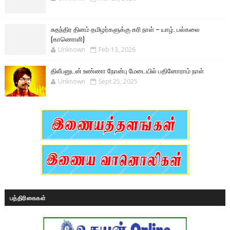
சுதந்திர தினம் தமிழர்களுக்கு கரி நாள் – யாழ். பல்கலை
(காணொளி)
Unknown
Feb 13, 2026
திலீபனுடன் உண்ணா நோன்பு மேடையில் பதினோராம் நாள்
Unknown
Sept 25, 2025
பத்திரிகைகள்