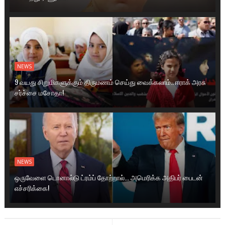
NEWS
9 வயது சிறுமிகளுக்கும் திருமணம் செய்து வைக்கலாம்.. ஈராக் அரசு
சர்ச்சை மசோதா!
NEWS
ஒருவேளை டொனால்டு ட்ரம்ப் தோற்றால்... அமெரிக்க அதிபர் பைடன்
எச்சரிக்கை!