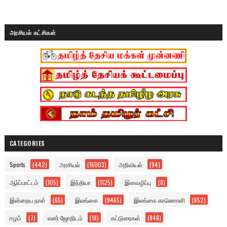
அரசியல் கட்சிகள்
CATEGORIES
Sports
(442)
அரசியல்
(16003)
அறிவியல்
(94)
ஆர்ப்பாட்டம்
(105)
இந்தியா
(1125)
இனவழிப்பு
(8)
இன்றைய நாள்
(65)
இலங்கை
(9465)
இலங்கை காணொளி
(652)
ஈழம்
(7)
எண் ஜோதிடம்
(18)
கட்டுரைகள்
(848)