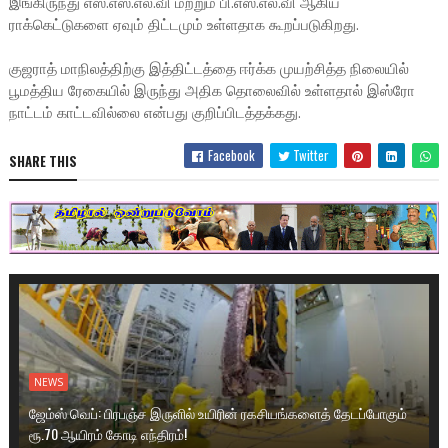
இங்கிருந்து எஸ்.எஸ்.எல்.வி மற்றும் பி.எஸ்.எல்.வி ஆகிய
ராக்கெட்டுகளை ஏவும் திட்டமும் உள்ளதாக கூறப்படுகிறது.
குஜராத் மாநிலத்திற்கு இத்திட்டத்தை ஈர்க்க முயற்சித்த நிலையில்
பூமத்திய ரேகையில் இருந்து அதிக தொலைவில் உள்ளதால் இஸ்ரோ
நாட்டம் காட்டவில்லை என்பது குறிப்பிடத்தக்கது.
Facebook
Twitter
SHARE THIS
NEWS
ஜேம்ஸ் வெப்: பிரபஞ்ச இருளில் உயிரின் ரகசியங்களைத் தேடப்போகும்
ரூ.70 ஆயிரம் கோடி எந்திரம்!