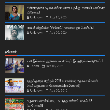
சின்னத்திரை நடிகை சித்ரா மரண வழக்கு- கணவர் ஹேம்நாத்
விடுதலை!
Unknown
Aug 10, 2024
imax-ல் விஜய்யின் "தி கோட்" - வைரலாகும் போஸ்டர்..!
Unknown
Aug 09, 2024
துரோகம்
வலி இல்லாமல் தற்கொலை செய்யும் இயந்திரம் கண்டுபிடிப்பு!
Thamil
Dec 08, 2021
நேருக்கு நேர்-தேர்தல்-2015 பேராசிரியர் கீத பொன்கலன்
அவர்களுடனான நேர்காணல்(காணொளி)
Unknown
Aug 06, 2015
கருணா புலிகள் பிளவு – நடந்தது என்ன? -பாகம்-32
(காணொளி)