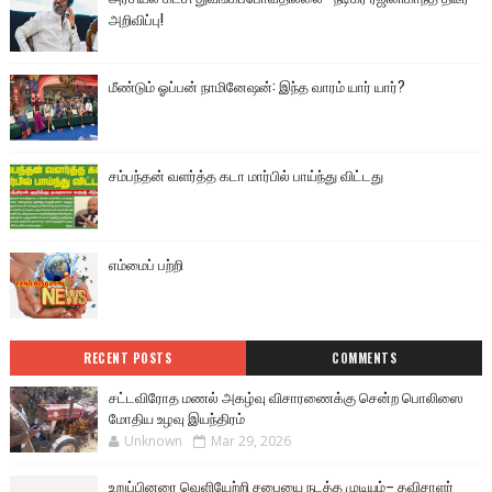
அறிவிப்பு!
மீண்டும் ஓப்பன் நாமினேஷன்: இந்த வாரம் யார் யார்?
சம்பந்தன் வளர்த்த கடா மார்பில் பாய்ந்து விட்டது
எம்மைப் பற்றி
RECENT POSTS
COMMENTS
சட்டவிரோத மணல் அகழ்வு விசாரணைக்கு சென்ற பொலிஸை
மோதிய உழவு இயந்திரம்
Unknown
Mar 29, 2026
உறுப்பினரை வெளியேற்றி சபையை நடத்த முடியும்– தவிசாளர்