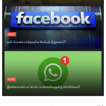
NEWS
தன் பெயரை மாற்றவுள்ள பேஸ்புக் நிறுவனம்?
NEWS
இலங்கையின் வட்ஸ்அப் பயனாளர்களுக்கு எச்சரிக்கை!