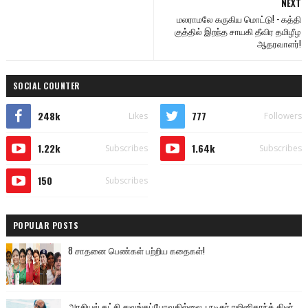
NEXT
மலராமலே கருகிய மொட்டு! - கத்தி
குத்தில் இறந்த சாயகி தீவிர தமிழீழ
ஆதரவாளர்!
SOCIAL COUNTER
248k
777
Likes
Followers
1.22k
1.64k
Subscribes
Subscribes
150
Subscribes
POPULAR POSTS
8 சாதனை பெண்கள் பற்றிய கதைகள்!
அரசியல் கட்சி துவங்கப்போவதில்லை - நடிகர் ரஜினிகாந்த் திடீர்