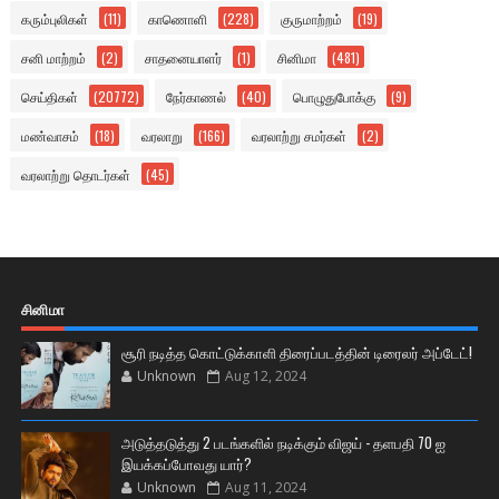
கரும்புலிகள்
(11)
காணொளி
(228)
குருமாற்றம்
(19)
சனி மாற்றம்
(2)
சாதனையாளர்
(1)
சினிமா
(481)
செய்திகள்
(20772)
நேர்காணல்
(40)
பொழுதுபோக்கு
(9)
மண்வாசம்
(18)
வரலாறு
(166)
வரலாற்று சமர்கள்
(2)
வரலாற்று தொடர்கள்
(45)
சினிமா
சூரி நடித்த கொட்டுக்காளி திரைப்படத்தின் டிரைலர் அப்டேட்!
Unknown
Aug 12, 2024
அடுத்தடுத்து 2 படங்களில் நடிக்கும் விஜய் - தளபதி 70 ஐ
இயக்கப்போவது யார்?
Unknown
Aug 11, 2024