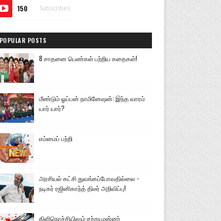
150
Subscribes
POPULAR POSTS
8 சாதனை பெண்கள் பற்றிய கதைகள்!
மீண்டும் ஓப்பன் நாமினேஷன்: இந்த வாரம்
யார் யார்?
எம்மைப் பற்றி
அரசியல் கட்சி துவங்கப்போவதில்லை -
நடிகர் ரஜினிகாந்த் திடீர் அறிவிப்பு!
கிளிநொச்சியிலும் சற்றுமுன்னர்