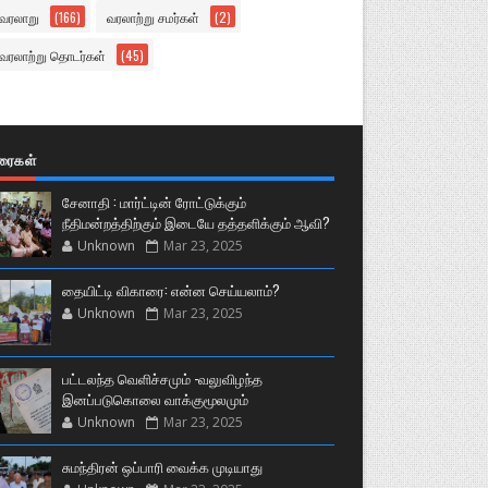
வரலாறு
(166)
வரலாற்று சமர்கள்
(2)
வரலாற்று தொடர்கள்
(45)
ுரைகள்
சேனாதி : மார்ட்டின் ரோட்டுக்கும்
நீதிமன்றத்திற்கும் இடையே தத்தளிக்கும் ஆவி?
Unknown
Mar 23, 2025
தையிட்டி விகாரை: என்ன செய்யலாம்?
Unknown
Mar 23, 2025
பட்டலந்த வெளிச்சமும் -வலுவிழந்த
இனப்படுகொலை வாக்குமூலமும்
Unknown
Mar 23, 2025
சுமந்திரன் ஒப்பாரி வைக்க முடியாது