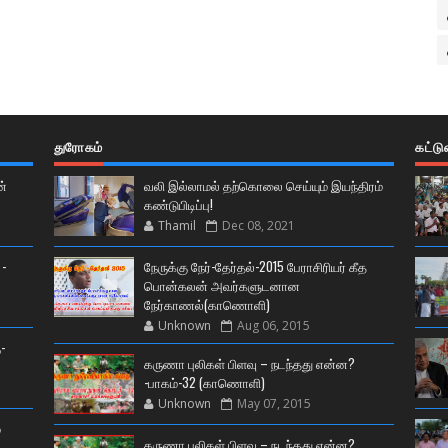
துரோகம்
கட்ட
ன்
வலி இல்லாமல் தற்கொலை செய்யும் இயந்திரம்
கண்டுபிடிப்பு!
Thamil
Dec 08, 2021
 -
நேருக்கு நேர்-தேர்தல்-2015 பேராசிரியர் கீத
பொன்கலன் அவர்களுடனான
நேர்காணல்(காணொளி)
Unknown
Aug 06, 2015
-
கருணா புலிகள் பிளவு – நடந்தது என்ன?
-பாகம்-32 (காணொளி)
Unknown
May 07, 2015
்
கருணா புலிகள் பிளவு – நடந்தது என்ன?