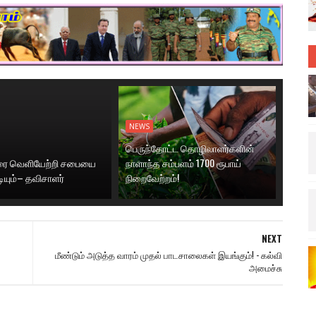
NEWS
பெருந்தோட்ட தொழிலாளர்களின்
னரை வெளியேற்றி சபையை
நாளாந்த சம்பளம் 1700 ரூபாய்
டியும்– தவிசாளர்
நிறைவேற்றம்!
NEXT
மீண்டும் அடுத்த வாரம் முதல் பாடசாலைகள் இயங்கும்! - கல்வி
அமைச்சு