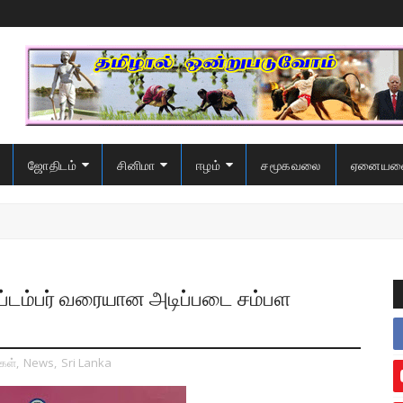
ஜோதிடம்
சினிமா
ஈழம்
சமூகவலை
ஏனையவ
ப்டம்பர் வரையான அடிப்படை சம்பள
கள்
,
News
,
Sri Lanka