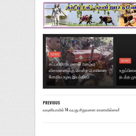
NEWS
NEWS
சட்டவிரோத மணல் அகழ்வு
விசாரணைக்கு சென்ற பொலிஸை
உறுப்பி
மோதிய உழவு இயந்திரம்
நடத்த மு
PREVIOUS
வவுனியாவில் 14 வயது சிறுவனை காணவில்லை!