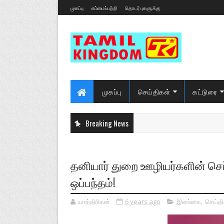
முகப்பு
எம்மைப்பற்றி
தொடர்புகளுக்கு
முகப்பு
செய்திகள்
கட்டுரை
Breaking News
தனியார் துறை ஊழியர்களின் செ
ஒப்பந்தம்!
யாத்திரிகன்
6 years ago
இலங்கை
,
செய்தி