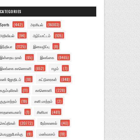
CATEGORIES
Sports
(442)
அரசியல்
(16003)
அறிவியல்
(94)
ஆர்ப்பாட்டம்
(105)
இந்தியா
(1125)
இனவழிப்பு
(8)
இன்றைய நாள்
(65)
இலங்கை
(9465)
இலங்கை காணொளி
(652)
ஈழம்
(7)
எண் ஜோதிடம்
(18)
கட்டுரைகள்
(848)
கரும்புலிகள்
(11)
காணொளி
(228)
குருமாற்றம்
(19)
சனி மாற்றம்
(2)
சாதனையாளர்
(1)
சினிமா
(481)
செய்திகள்
(20772)
நேர்காணல்
(40)
பொழுதுபோக்கு
(9)
மண்வாசம்
(18)