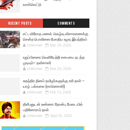
வாள்வெட்டு
RECENT POSTS
COMMENTS
சட்டவிரோத மணல் அகழ்வு விசாரணைக்கு
சென்ற பொலிஸை மோதிய உழவு இயந்திரம்
Unknown
Mar 29, 2026
உறுப்பினரை வெளியேற்றி சபையை நடத்த
முடியும்– தவிசாளர்
Unknown
Mar 29, 2026
சுதந்திர தினம் தமிழர்களுக்கு கரி நாள் –
யாழ். பல்கலை (காணொளி)
Unknown
Feb 13, 2026
திலீபனுடன் உண்ணா நோன்பு மேடையில்
பதினோராம் நாள்
Unknown
Sept 25, 2025