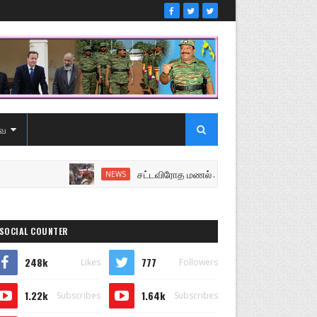
ை
சட்டவிரோத மணல் அகழ்வு விசாரணைக்கு சென்ற ப
NEWS
SOCIAL COUNTER
248k
777
Likes
Followers
1.22k
1.64k
Subscribes
Subscribes