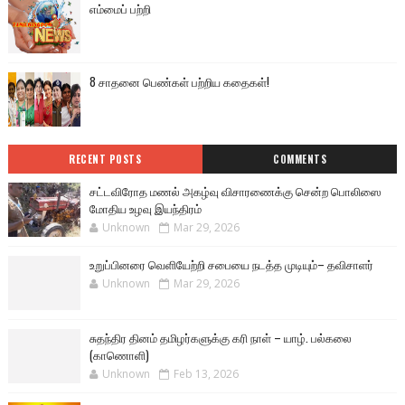
எம்மைப் பற்றி
8 சாதனை பெண்கள் பற்றிய கதைகள்!
RECENT POSTS
COMMENTS
சட்டவிரோத மணல் அகழ்வு விசாரணைக்கு சென்ற பொலிஸை
மோதிய உழவு இயந்திரம்
Unknown
Mar 29, 2026
உறுப்பினரை வெளியேற்றி சபையை நடத்த முடியும்– தவிசாளர்
Unknown
Mar 29, 2026
சுதந்திர தினம் தமிழர்களுக்கு கரி நாள் – யாழ். பல்கலை
(காணொளி)
Unknown
Feb 13, 2026