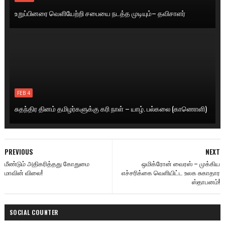
உறுப்பினரை வெளியேற்றி சபையை நடத்த முடியும்– தவிசாளர்
FEB 4
சுதந்திர தினம் தமிழர்களுக்கு கரி நாள் – யாழ். பல்கலை (காணொளி)
PREVIOUS
NEXT
மீண்டும் அதிகரித்தது கோதுமை
ஒமிக்ரோன் வைரஸ் – முக்கிய
மாவின் விலை!
எச்சரிக்கை வெளியிட்ட உலக சுகாதார
ஸ்தாபனம்!
SOCIAL COUNTER