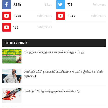
248k
777
Likes
Followers
1.22k
1.64k
Subscribes
Subscribes
150
Subscribes
POPULAR POSTS
சம்பந்தன் வளர்த்த கடா மார்பில் பாய்ந்து விட்டது
அரசியல் கட்சி துவங்கப்போவதில்லை - நடிகர் ரஜினிகாந்த் திடீர்
அறிவிப்பு!
கிளிநொச்சியிலும் சற்றுமுன்னர் வாள்வெட்டு