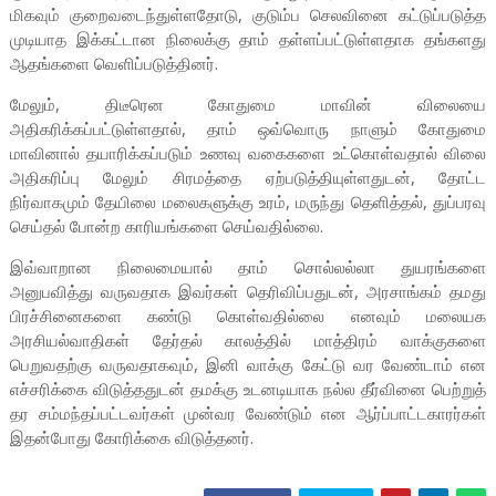
மிகவும் குறைவடைந்துள்ளதோடு, குடும்ப செலவினை கட்டுப்படுத்த
முடியாத இக்கட்டான நிலைக்கு தாம் தள்ளப்பட்டுள்ளதாக தங்களது
ஆதங்களை வெளிப்படுத்தினர்.
மேலும், திடீரென கோதுமை மாவின் விலையை
அதிகரிக்கப்பட்டுள்ளதால், தாம் ஒவ்வொரு நாளும் கோதுமை
மாவினால் தயாரிக்கப்படும் உணவு வகைகளை உட்கொள்வதால் விலை
அதிகரிப்பு மேலும் சிரமத்தை ஏற்படுத்தியுள்ளதுடன், தோட்ட
நிர்வாகமும் தேயிலை மலைகளுக்கு உரம், மருந்து தெளித்தல், துப்பரவு
செய்தல் போன்ற காரியங்களை செய்வதில்லை.
இவ்வாறான நிலைமையால் தாம் சொல்லல்லா துயரங்களை
அனுபவித்து வருவதாக இவர்கள் தெரிவிப்பதுடன், அரசாங்கம் தமது
பிரச்சினைகளை கண்டு கொள்வதில்லை எனவும் மலையக
அரசியல்வாதிகள் தேர்தல் காலத்தில் மாத்திரம் வாக்குகளை
பெறுவதற்கு வருவதாகவும், இனி வாக்கு கேட்டு வர வேண்டாம் என
எச்சரிக்கை விடுத்ததுடன் தமக்கு உடனடியாக நல்ல தீர்வினை பெற்றுத்
தர சம்மந்தப்பட்டவர்கள் முன்வர வேண்டும் என ஆர்ப்பாட்டகாரர்கள்
இதன்போது கோரிக்கை விடுத்தனர்.