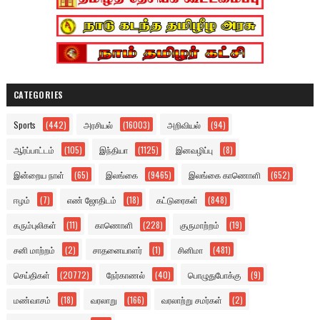
CATEGORIES
Sports
(442)
அரசியல்
(16003)
அறிவியல்
(94)
ஆர்ப்பாட்டம்
(105)
இந்தியா
(1125)
இனவழிப்பு
(8)
இன்றைய நாள்
(65)
இலங்கை
(9465)
இலங்கை காணொளி
(652)
ஈழம்
(7)
எண் ஜோதிடம்
(18)
கட்டுரைகள்
(848)
கரும்புலிகள்
(11)
காணொளி
(228)
குருமாற்றம்
(19)
சனி மாற்றம்
(2)
சாதனையாளர்
(1)
சினிமா
(481)
செய்திகள்
(20772)
நேர்காணல்
(40)
பொழுதுபோக்கு
(9)
மண்வாசம்
(18)
வரலாறு
(166)
வரலாற்று சமர்கள்
(2)