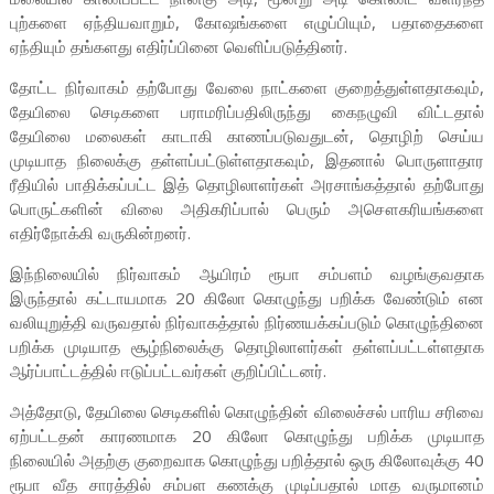
புற்களை ஏந்தியவாறும், கோஷங்களை எழுப்பியும், பதாதைகளை
ஏந்தியும் தங்களது எதிர்ப்பினை வெளிப்படுத்தினர்.
தோட்ட நிர்வாகம் தற்போது வேலை நாட்களை குறைத்துள்ளதாகவும்,
தேயிலை செடிகளை பராமரிப்பதிலிருந்து கைநழுவி விட்டதால்
தேயிலை மலைகள் காடாகி காணப்படுவதுடன், தொழிற் செய்ய
முடியாத நிலைக்கு தள்ளப்பட்டுள்ளதாகவும், இதனால் பொருளாதார
ரீதியில் பாதிக்கப்பட்ட இத் தொழிலாளர்கள் அரசாங்கத்தால் தற்போது
பொருட்களின் விலை அதிகரிப்பால் பெரும் அசௌகரியங்களை
எதிர்நோக்கி வருகின்றனர்.
இந்நிலையில் நிர்வாகம் ஆயிரம் ரூபா சம்பளம் வழங்குவதாக
இருந்தால் கட்டாயமாக 20 கிலோ கொழுந்து பறிக்க வேண்டும் என
வலியுறுத்தி வருவதால் நிர்வாகத்தால் நிர்ணயக்கப்படும் கொழுந்தினை
பறிக்க முடியாத சூழ்நிலைக்கு தொழிலாளர்கள் தள்ளப்பட்டள்ளதாக
ஆர்ப்பாட்டத்தில் ஈடுப்பட்டவர்கள் குறிப்பிட்டனர்.
அத்தோடு, தேயிலை செடிகளில் கொழுந்தின் விலைச்சல் பாரிய சரிவை
ஏற்பட்டதன் காரணமாக 20 கிலோ கொழுந்து பறிக்க முடியாத
நிலையில் அதற்கு குறைவாக கொழுந்து பறித்தால் ஒரு கிலோவுக்கு 40
ரூபா வீத சாரத்தில் சம்பள கணக்கு முடிப்பதால் மாத வருமானம்