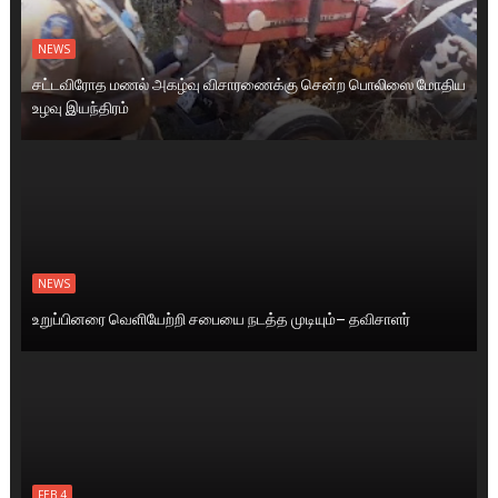
NEWS
சட்டவிரோத மணல் அகழ்வு விசாரணைக்கு சென்ற பொலிஸை மோதிய
உழவு இயந்திரம்
NEWS
உறுப்பினரை வெளியேற்றி சபையை நடத்த முடியும்– தவிசாளர்
FEB 4