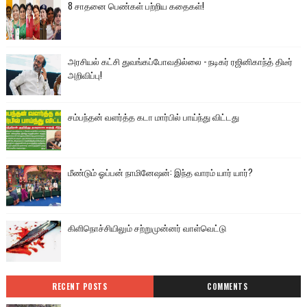
8 சாதனை பெண்கள் பற்றிய கதைகள்!
அரசியல் கட்சி துவங்கப்போவதில்லை - நடிகர் ரஜினிகாந்த் திடீர்
அறிவிப்பு!
சம்பந்தன் வளர்த்த கடா மார்பில் பாய்ந்து விட்டது
மீண்டும் ஓப்பன் நாமினேஷன்: இந்த வாரம் யார் யார்?
கிளிநொச்சியிலும் சற்றுமுன்னர் வாள்வெட்டு
RECENT POSTS
COMMENTS