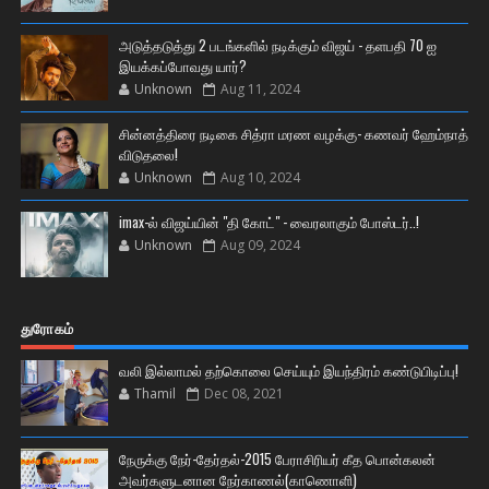
அடுத்தடுத்து 2 படங்களில் நடிக்கும் விஜய் - தளபதி 70 ஐ
இயக்கப்போவது யார்?
Unknown
Aug 11, 2024
சின்னத்திரை நடிகை சித்ரா மரண வழக்கு- கணவர் ஹேம்நாத்
விடுதலை!
Unknown
Aug 10, 2024
imax-ல் விஜய்யின் "தி கோட்" - வைரலாகும் போஸ்டர்..!
Unknown
Aug 09, 2024
துரோகம்
வலி இல்லாமல் தற்கொலை செய்யும் இயந்திரம் கண்டுபிடிப்பு!
Thamil
Dec 08, 2021
நேருக்கு நேர்-தேர்தல்-2015 பேராசிரியர் கீத பொன்கலன்
அவர்களுடனான நேர்காணல்(காணொளி)