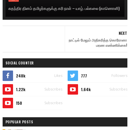
சுதந்திர தினம் தமிழர்களுக்கு கரி நாள் – யாழ். பல்கலை (காணொளி)
NEXT
நாட்டில் மேலும் அதிகரித்த கொரோனா
மரண எண்ணிக்கை!
SOCIAL COUNTER
248k
777
Likes
Followers
1.22k
1.64k
Subscribes
Subscribes
150
Subscribes
POPULAR POSTS