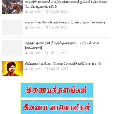
சட்டவிரோத மணல் அகழ்வு விசாரணைக்கு சென்ற பொலிஸை
மோதிய உழவு இயந்திரம்
Unknown
Mar 29, 2026
உறுப்பினரை வெளியேற்றி சபையை நடத்த முடியும்– தவிசாளர்
Unknown
Mar 29, 2026
சுதந்திர தினம் தமிழர்களுக்கு கரி நாள் – யாழ். பல்கலை
(காணொளி)
Unknown
Feb 13, 2026
திலீபனுடன் உண்ணா நோன்பு மேடையில் பதினோராம் நாள்
Unknown
Sept 25, 2025