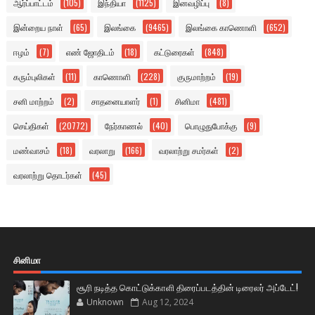
ஆர்ப்பாட்டம்
(105)
இந்தியா
(1125)
இனவழிப்பு
(8)
இன்றைய நாள்
(65)
இலங்கை
(9465)
இலங்கை காணொளி
(652)
ஈழம்
(7)
எண் ஜோதிடம்
(18)
கட்டுரைகள்
(848)
கரும்புலிகள்
(11)
காணொளி
(228)
குருமாற்றம்
(19)
சனி மாற்றம்
(2)
சாதனையாளர்
(1)
சினிமா
(481)
செய்திகள்
(20772)
நேர்காணல்
(40)
பொழுதுபோக்கு
(9)
மண்வாசம்
(18)
வரலாறு
(166)
வரலாற்று சமர்கள்
(2)
வரலாற்று தொடர்கள்
(45)
சினிமா
சூரி நடித்த கொட்டுக்காளி திரைப்படத்தின் டிரைலர் அப்டேட்!
Unknown
Aug 12, 2024