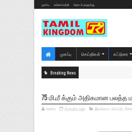
முகப்பு
எம்மைப்பற்றி
தொடர்புகளுக்கு
முகப்பு
செய்திகள்
கட்டுரை
Breaking News
75 மி.மீ க்கும் அதிகமான பலத்த மழை
news
4 years ago
இலங்கை
,
செய்தி
,
Ne