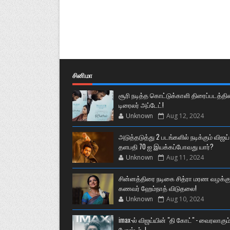
சினிமா
சூரி நடித்த கொட்டுக்காளி திரைப்படத்தி
டிரைலர் அப்டேட்!
Unknown
Aug 12, 2024
அடுத்தடுத்து 2 படங்களில் நடிக்கும் விஜய்
தளபதி 70 ஐ இயக்கப்போவது யார்?
Unknown
Aug 11, 2024
சின்னத்திரை நடிகை சித்ரா மரண வழக்கு
கணவர் ஹேம்நாத் விடுதலை!
Unknown
Aug 10, 2024
imax-ல் விஜய்யின் "தி கோட்" - வைரலாகும
போஸ்டர்..!