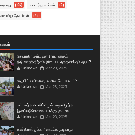
வரலாறு
(166)
வரலாற்று சமர்கள்
(2)
வரலாற்று தொடர்கள்
(45)
ுரைகள்
சேனாதி : மார்ட்டின் ரோட்டுக்கும்
நீதிமன்றத்திற்கும் இடையே தத்தளிக்கும் ஆவி?
Unknown
Mar 23, 2025
தையிட்டி விகாரை: என்ன செய்யலாம்?
Unknown
Mar 23, 2025
பட்டலந்த வெளிச்சமும் -வலுவிழந்த
இனப்படுகொலை வாக்குமூலமும்
Unknown
Mar 23, 2025
சுமந்திரன் ஒப்பாரி வைக்க முடியாது