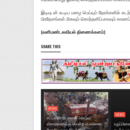
இடியுடன் கூடிய மழை பெய்யும் நேரங்களில் கட
பிரதேசங்கள் மிகவும் கொந்தளிப்பாகவும் காணப்ப
(வளிமண்டலவியல் திணைக்களம்)
SHARE THIS
NEWS
NEWS
சட்டவிரோத மணல் அகழ்வு
விசாரணைக்கு சென்ற பொலிஸை
உறுப்பி
மோதிய உழவு இயந்திரம்
நடத்த மு