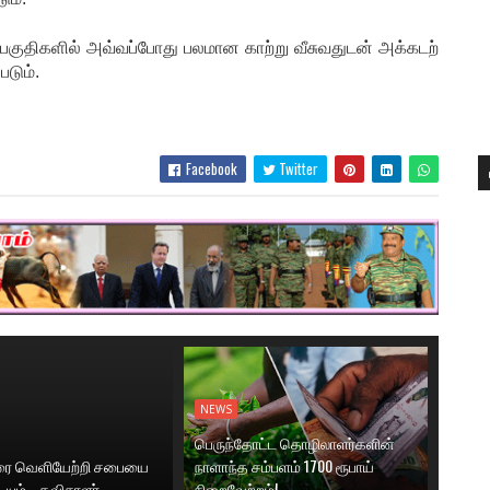
ற்பகுதிகளில் அவ்வப்போது பலமான காற்று வீசுவதுடன் அக்கடற்
டும்.
Facebook
Twitter
NEWS
பெருந்தோட்ட தொழிலாளர்களின்
னரை வெளியேற்றி சபையை
நாளாந்த சம்பளம் 1700 ரூபாய்
டியும்– தவிசாளர்
நிறைவேற்றம்!