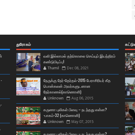
துரோகம்
கட்ட
ன்
வலி இல்லாமல் தற்கொலை செய்யும் இயந்திரம்
கண்டுபிடிப்பு!
Thamil
Dec 08, 2021
 -
நேருக்கு நேர்-தேர்தல்-2015 பேராசிரியர் கீத
பொன்கலன் அவர்களுடனான
நேர்காணல்(காணொளி)
Unknown
Aug 06, 2015
-
கருணா புலிகள் பிளவு – நடந்தது என்ன?
-பாகம்-32 (காணொளி)
Unknown
May 07, 2015
்
கருணா புலிகள் பிளவு – நடந்தது என்ன?