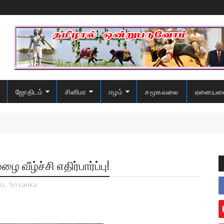
ஜோதிடம்
சினிமா
ஈழம்
சமூகவலை
ஏனையவ
 வீழ்ச்சி எதிர்பார்ப்பு!
ws
,
Sri Lanka