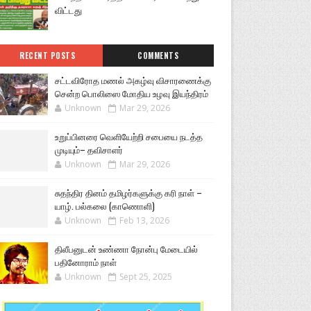
விட்டது
RECENT POSTS
COMMENTS
சட்டவிரோத மணல் அகழ்வு விசாரணைக்கு
சென்ற பொலிஸை மோதிய உழவு இயந்திரம்
Unknown
Mar 29, 2026
உறுப்பினரை வெளியேற்றி சபையை நடத்த
முடியும்– தவிசாளர்
Unknown
Mar 29, 2026
சுதந்திர தினம் தமிழர்களுக்கு கரி நாள் –
யாழ். பல்கலை (காணொளி)
Unknown
Feb 13, 2026
திலீபனுடன் உண்ணா நோன்பு மேடையில்
பதினோராம் நாள்
Unknown
Sept 25, 2025