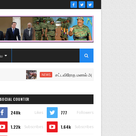
ை
சட்டவிரோத மணல் அகழ்வு விசாரணைக்கு சென்ற பொல
NEWS
SOCIAL COUNTER
248k
777
Likes
Followers
1.22k
1.64k
Subscribes
Subscribes