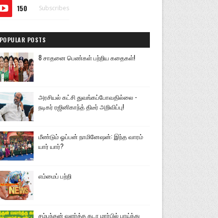
150
Subscribes
POPULAR POSTS
8 சாதனை பெண்கள் பற்றிய கதைகள்!
அரசியல் கட்சி துவங்கப்போவதில்லை -
நடிகர் ரஜினிகாந்த் திடீர் அறிவிப்பு!
மீண்டும் ஓப்பன் நாமினேஷன்: இந்த வாரம்
யார் யார்?
எம்மைப் பற்றி
சம்பந்தன் வளர்த்த கடா மார்பில் பாய்ந்து