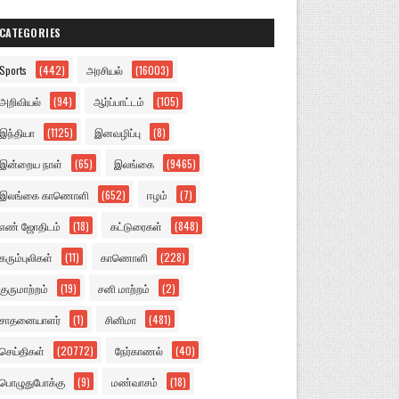
CATEGORIES
Sports
(442)
அரசியல்
(16003)
அறிவியல்
(94)
ஆர்ப்பாட்டம்
(105)
இந்தியா
(1125)
இனவழிப்பு
(8)
இன்றைய நாள்
(65)
இலங்கை
(9465)
இலங்கை காணொளி
(652)
ஈழம்
(7)
எண் ஜோதிடம்
(18)
கட்டுரைகள்
(848)
கரும்புலிகள்
(11)
காணொளி
(228)
குருமாற்றம்
(19)
சனி மாற்றம்
(2)
சாதனையாளர்
(1)
சினிமா
(481)
செய்திகள்
(20772)
நேர்காணல்
(40)
பொழுதுபோக்கு
(9)
மண்வாசம்
(18)