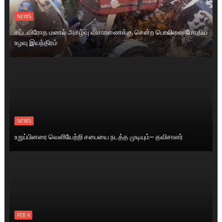
NEWS
சட்டவிரோத மணல் அகழ்வு விசாரணைக்கு சென்ற பொலிஸை மோதிய
உழவு இயந்திரம்
NEWS
உறுப்பினரை வெளியேற்றி சபையை நடத்த முடியும்– தவிசாளர்
FEB 4