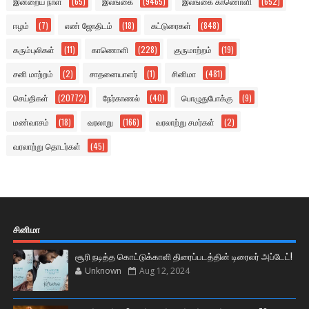
இன்றைய நாள்
(65)
இலங்கை
(9465)
இலங்கை காணொளி
(652)
ஈழம்
(7)
எண் ஜோதிடம்
(18)
கட்டுரைகள்
(848)
கரும்புலிகள்
(11)
காணொளி
(228)
குருமாற்றம்
(19)
சனி மாற்றம்
(2)
சாதனையாளர்
(1)
சினிமா
(481)
செய்திகள்
(20772)
நேர்காணல்
(40)
பொழுதுபோக்கு
(9)
மண்வாசம்
(18)
வரலாறு
(166)
வரலாற்று சமர்கள்
(2)
வரலாற்று தொடர்கள்
(45)
சினிமா
சூரி நடித்த கொட்டுக்காளி திரைப்படத்தின் டிரைலர் அப்டேட்!
Unknown
Aug 12, 2024