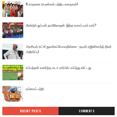
8 சாதனை பெண்கள் பற்றிய கதைகள்!
மீண்டும் ஓப்பன் நாமினேஷன்: இந்த வாரம் யார் யார்?
அரசியல் கட்சி துவங்கப்போவதில்லை - நடிகர் ரஜினிகாந்த் திடீர்
அறிவிப்பு!
சம்பந்தன் வளர்த்த கடா மார்பில் பாய்ந்து விட்டது
எம்மைப் பற்றி
RECENT POSTS
COMMENTS