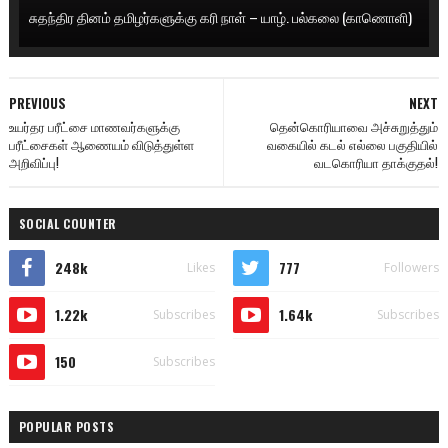
சுதந்திர தினம் தமிழர்களுக்கு கரி நாள் – யாழ். பல்கலை (காணொளி)
PREVIOUS
NEXT
உயர்தர பரீட்சை மாணவர்களுக்கு
தென்கொரியாவை அச்சுறுத்தும்
பரீட்சைகள் ஆணையம் விடுத்துள்ள
வகையில் கடல் எல்லை பகுதியில்
அறிவிப்பு!
வடகொரியா தாக்குதல்!
SOCIAL COUNTER
248k
777
Likes
Followers
1.22k
1.64k
Subscribes
Subscribes
150
Subscribes
POPULAR POSTS