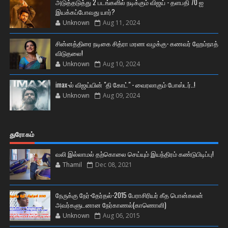
அடுத்தடுத்து 2 படங்களில் நடிக்கும் விஜய் - தளபதி 70 ஐ
இயக்கப்போவது யார்?
Unknown
Aug 11, 2024
சின்னத்திரை நடிகை சித்ரா மரண வழக்கு- கணவர் ஹேம்நாத்
விடுதலை!
Unknown
Aug 10, 2024
imax-ல் விஜய்யின் "தி கோட்" - வைரலாகும் போஸ்டர்..!
Unknown
Aug 09, 2024
துரோகம்
வலி இல்லாமல் தற்கொலை செய்யும் இயந்திரம் கண்டுபிடிப்பு!
Thamil
Dec 08, 2021
நேருக்கு நேர்-தேர்தல்-2015 பேராசிரியர் கீத பொன்கலன்
அவர்களுடனான நேர்காணல்(காணொளி)
Unknown
Aug 06, 2015