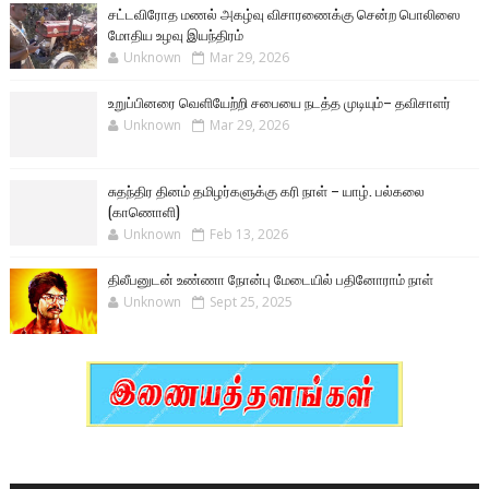
சட்டவிரோத மணல் அகழ்வு விசாரணைக்கு சென்ற பொலிஸை
மோதிய உழவு இயந்திரம்
Unknown
Mar 29, 2026
உறுப்பினரை வெளியேற்றி சபையை நடத்த முடியும்– தவிசாளர்
Unknown
Mar 29, 2026
சுதந்திர தினம் தமிழர்களுக்கு கரி நாள் – யாழ். பல்கலை
(காணொளி)
Unknown
Feb 13, 2026
திலீபனுடன் உண்ணா நோன்பு மேடையில் பதினோராம் நாள்
Unknown
Sept 25, 2025