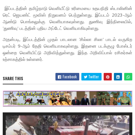
இப்படத்தின் தமிழ்நாடு வெளியீட்டு உரிமையை உதயநிதி ஸ்டாலினின்
ரெட் ஜெயண்ட் மூவிஸ் நிறுவனம் பெற்றுள்ளது. இப்படம் 2023-ஆம்
ஆண்டு பொங்கலுக்கு வெளியாகவுள்ளது. துணிவு இந்நிலையில்,
'துணிவு' படத்தின் புதிய அப்டேட் வெளியாகியுள்ளது.
அதன்படி, இப்படத்தின் முதல் பாடலான 'சில்லா சிலா' பாடல் வருகிற
டிசம்பர் 9-ஆம் தேதி வெளியாகவுள்ளது. இதனை படக்குழு போஸ்டர்
ஒன்றை வெளியிட்டு அறிவித்துள்ளது. இந்த அறிவிப்பால் ரசிகர்கள்
உற்சாகத்தில் உள்ளனர்.
Facebook
Twitter
SHARE THIS