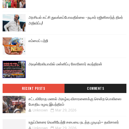
அரசியல் கட்சி துவங்கப்போவதில்லை - நடிகர் ரஜினிகாந்த் திடீர்
அறிவிப்பு!
எம்மைப் பற்றி
அவுஸ்ரேலியாவில் மன்னிப்பு கோரினார் சுமந்திரன்
RECENT POSTS
COMMENTS
சட்டவிரோத மணல் அகழ்வு விசாரணைக்கு சென்ற பொலிஸை
மோதிய உழவு இயந்திரம்
Unknown
Mar 29, 2026
உறுப்பினரை வெளியேற்றி சபையை நடத்த முடியும்– தவிசாளர்
Unknown
Mar 29, 2026