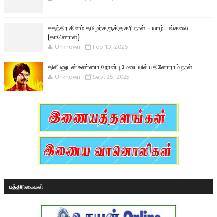
சுதந்திர தினம் தமிழர்களுக்கு கரி நாள் – யாழ். பல்கலை
(காணொளி)
Unknown
Feb 13, 2026
திலீபனுடன் உண்ணா நோன்பு மேடையில் பதினோராம் நாள்
Unknown
Sept 25, 2025
பத்திரிகைகள்