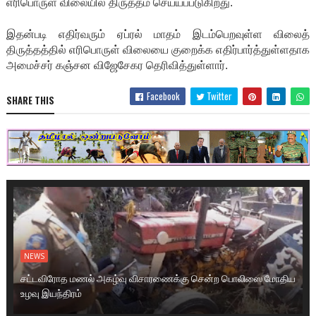
எரிபொருள் விலையில் திருத்தம் செய்யப்படுகிறது.
இதன்படி எதிர்வரும் ஏப்ரல் மாதம் இடம்பெறவுள்ள விலைத்
திருத்தத்தில் எரிபொருள் விலையை குறைக்க எதிர்பார்த்துள்ளதாக
அமைச்சர் கஞ்சன விஜேசேகர தெரிவித்துள்ளார்.
Facebook
Twitter
SHARE THIS
NEWS
சட்டவிரோத மணல் அகழ்வு விசாரணைக்கு சென்ற பொலிஸை மோதிய
உழவு இயந்திரம்