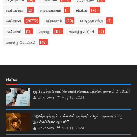
சனி மாற்றம்
(2)
சாதனையாளர்
(1)
சினிமா
(481)
செய்திகள்
(20772)
நேர்காணல்
(40)
பொழுதுபோக்கு
(9)
மண்வாசம்
(18)
வரலாறு
(166)
வரலாற்று சமர்கள்
(2)
வரலாற்று தொடர்கள்
(45)
சினிமா
சூரி நடித்த கொட்டுக்காளி திரைப்படத்தின் டிரைலர் அப்டேட்!
Unknown
Aug 12, 2024
அடுத்தடுத்து 2 படங்களில் நடிக்கும் விஜய் - தளபதி 70 ஐ
இயக்கப்போவது யார்?
Unknown
Aug 11, 2024