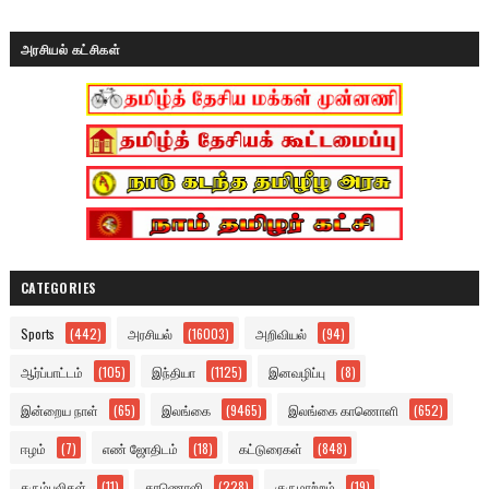
அரசியல் கட்சிகள்
CATEGORIES
Sports
(442)
அரசியல்
(16003)
அறிவியல்
(94)
ஆர்ப்பாட்டம்
(105)
இந்தியா
(1125)
இனவழிப்பு
(8)
இன்றைய நாள்
(65)
இலங்கை
(9465)
இலங்கை காணொளி
(652)
ஈழம்
(7)
எண் ஜோதிடம்
(18)
கட்டுரைகள்
(848)
கரும்புலிகள்
(11)
காணொளி
(228)
குருமாற்றம்
(19)