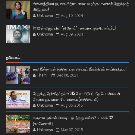
சின்னத்திரை நடிகை சித்ரா மரண வழக்கு- கணவர் ஹேம்நாத்
விடுதலை!
Unknown
Aug 10, 2024
imax-ல் விஜய்யின் "தி கோட்" - வைரலாகும் போஸ்டர்..!
Unknown
Aug 09, 2024
துரோகம்
வலி இல்லாமல் தற்கொலை செய்யும் இயந்திரம் கண்டுபிடிப்பு!
Thamil
Dec 08, 2021
நேருக்கு நேர்-தேர்தல்-2015 பேராசிரியர் கீத பொன்கலன்
அவர்களுடனான நேர்காணல்(காணொளி)
Unknown
Aug 06, 2015
கருணா புலிகள் பிளவு – நடந்தது என்ன? -பாகம்-32
(காணொளி)
Unknown
May 07, 2015