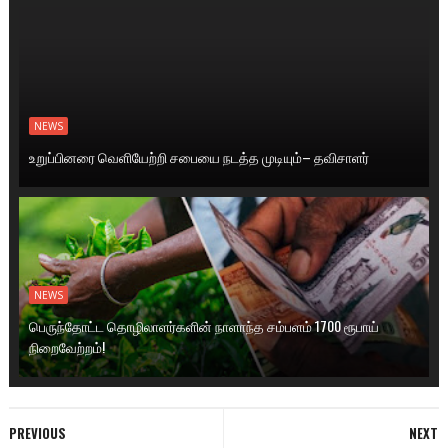
NEWS
உறுப்பினரை வெளியேற்றி சபையை நடத்த முடியும்– தவிசாளர்
NEWS
பெருந்தோட்ட தொழிலாளர்களின் நாளாந்த சம்பளம் 1700 ரூபாய்
நிறைவேற்றம்!
PREVIOUS
NEXT