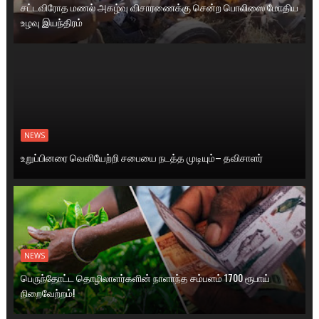
சட்டவிரோத மணல் அகழ்வு விசாரணைக்கு சென்ற பொலிஸை மோதிய
உழவு இயந்திரம்
NEWS
உறுப்பினரை வெளியேற்றி சபையை நடத்த முடியும்– தவிசாளர்
NEWS
பெருந்தோட்ட தொழிலாளர்களின் நாளாந்த சம்பளம் 1700 ரூபாய்
நிறைவேற்றம்!