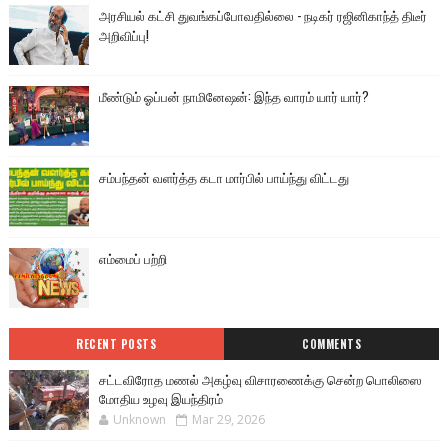
அரசியல் கட்சி துவங்கப்போவதில்லை - நடிகர் ரஜினிகாந்த் திடீர்
அறிவிப்பு!
மீண்டும் ஓப்பன் நாமினேஷன்: இந்த வாரம் யார் யார்?
சம்பந்தன் வளர்த்த கடா மார்பில் பாய்ந்து விட்டது
எம்மைப் பற்றி
RECENT POSTS
COMMENTS
சட்டவிரோத மணல் அகழ்வு விசாரணைக்கு சென்ற பொலிஸை
மோதிய உழவு இயந்திரம்
Unknown
Mar 29, 2026