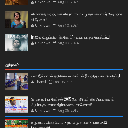
Unknown
Aug 11, 2024
சின்னத்திரை நடிகை சித்ரா மரண வழக்கு- கணவர் ஹேம்நாத்
விடுதலை!
Unknown
Aug 10, 2024
imax-ல் விஜய்யின் "தி கோட்" - வைரலாகும் போஸ்டர்..!
Unknown
Aug 09, 2024
துரோகம்
வலி இல்லாமல் தற்கொலை செய்யும் இயந்திரம் கண்டுபிடிப்பு!
Thamil
Dec 08, 2021
நேருக்கு நேர்-தேர்தல்-2015 பேராசிரியர் கீத பொன்கலன்
அவர்களுடனான நேர்காணல்(காணொளி)
Unknown
Aug 06, 2015
கருணா புலிகள் பிளவு – நடந்தது என்ன? -பாகம்-32
(காணொளி)