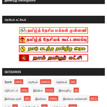
இணைந்து கொள்ளுங்கள்
அரசியல் கட்சிகள்
CATEGORIES
Sports
(442)
அரசியல்
(16003)
அறிவியல்
(94)
ஆர்ப்பாட்டம்
(105)
இந்தியா
(1125)
இனவழிப்பு
(8)
இன்றைய நாள்
(65)
இலங்கை
(9465)
இலங்கை காணொளி
(652)
ஈழம்
(7)
எண் ஜோதிடம்
(18)
கட்டுரைகள்
(848)