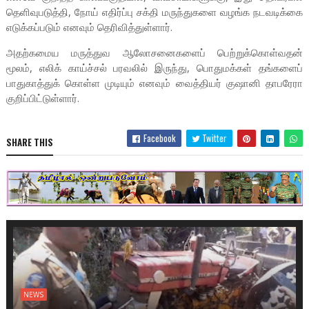
தெளிவுபடுத்தி, நோய் எதிர்ப்பு சக்தி மருந்துகளை வழங்க நடவடிக்கை
எடுக்கப்படும் எனவும் தெரிவித்துள்ளார்.
அதற்கமைய மருத்துவ ஆலோசனைகளைப் பெற்றுக்கொள்வதன்
மூலம், எலிக் காய்ச்சல் பரவலில் இருந்து, பொதுமக்கள் தங்களைப்
பாதுகாத்துக் கொள்ள முடியும் எனவும் வைத்தியர் குஷானி தாபரேரா
குறிப்பிட்டுள்ளார்.
Facebook
Twitter
SHARE THIS
NEWS