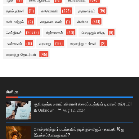
கரும்புலிகள்
(11)
காணொளி
(228)
குருமாற்றம்
(19)
சனி மாற்றம்
(2)
சாதனையாளர்
(1)
சினிமா
(481)
செய்திகள்
(20772)
நேர்காணல்
(40)
பொழுதுபோக்கு
(9)
மண்வாசம்
(18)
வரலாறு
(166)
வரலாற்று சமர்கள்
(2)
வரலாற்று தொடர்கள்
(45)
சினிமா
சூரி நடித்த கொட்டுக்காளி திரைப்படத்தின் டிரைலர் அப்டேட்!
Unknown
Aug 12, 2024
அடுத்தடுத்து 2 படங்களில் நடிக்கும் விஜய் - தளபதி 70 ஐ
இயக்கப்போவது யார்?