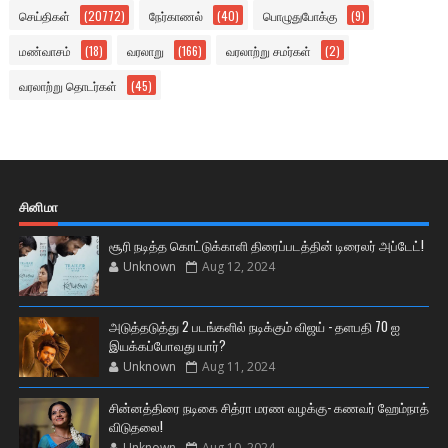
செய்திகள்
(20772)
நேர்காணல்
(40)
பொழுதுபோக்கு
(9)
மண்வாசம்
(18)
வரலாறு
(166)
வரலாற்று சமர்கள்
(2)
வரலாற்று தொடர்கள்
(45)
சினிமா
சூரி நடித்த கொட்டுக்காளி திரைப்படத்தின் டிரைலர் அப்டேட்!
Unknown
Aug 12, 2024
அடுத்தடுத்து 2 படங்களில் நடிக்கும் விஜய் - தளபதி 70 ஐ
இயக்கப்போவது யார்?
Unknown
Aug 11, 2024
சின்னத்திரை நடிகை சித்ரா மரண வழக்கு- கணவர் ஹேம்நாத்
விடுதலை!
Unknown
Aug 10, 2024