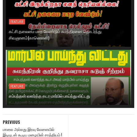
FEATURE
கட்சி தலைமை மாற வேண்டும் சுமந்திரனை தொடர்ந்து
சிவஞானம்(காணொளி)
FEATURE
சம்பந்தன் வளர்த்த கடா மார்பில் பாய்ந்து விட்டது
PREVIOUS
மாலை அல்லது இரவு வேளையில்
இடியுடன் கூடிய மழையின் சாத்தியம் !