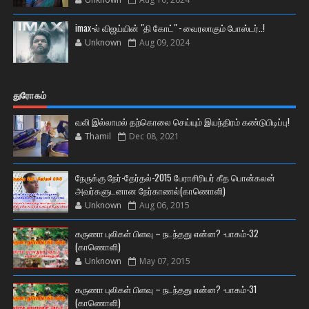
imax-ல் விஜய்யின் "தி கோட்" - வைரலாகும் போஸ்டர்..!
Unknown
Aug 09, 2024
துரோகம்
வலி இல்லாமல் தற்கொலை செய்யும் இயந்திரம் கண்டுபிடிப்பு!
Thamil
Dec 08, 2021
நேருக்கு நேர்-தேர்தல்-2015 பேராசிரியர் கீத பொன்கலன்
அவர்களுடனான நேர்காணல்(காணொளி)
Unknown
Aug 06, 2015
கருணா புலிகள் பிளவு – நடந்தது என்ன? -பாகம்-32
(காணொளி)
Unknown
May 07, 2015
கருணா புலிகள் பிளவு – நடந்தது என்ன? -பாகம்-31
(காணொளி)