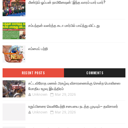
மீண்டும் ஓப்பன் நாமினேஷன்: இந்த வாரம் யார் யார்?
சம்பந்தன் வளர்த்த கடா மார்பில் பாய்ந்து விட்டது
எம்மைப் பற்றி
RECENT POSTS
COMMENTS
சட்டவிரோத மணல் அகழ்வு விசாரணைக்கு சென்ற பொலிஸை
மோதிய உழவு இயந்திரம்
Unknown
Mar 29, 2026
உறுப்பினரை வெளியேற்றி சபையை நடத்த முடியும்– தவிசாளர்
Unknown
Mar 29, 2026