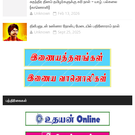
சுதந்திர தினம் தமிழர்களுக்கு கரி நாள் – யாழ். பல்கலை
(காணொளி)
Unknown
Feb 13, 2026
திலீபனுடன் உண்ணா நோன்பு மேடையில் பதினோராம் நாள்
Unknown
Sept 25, 2025
பத்திரிகைகள்