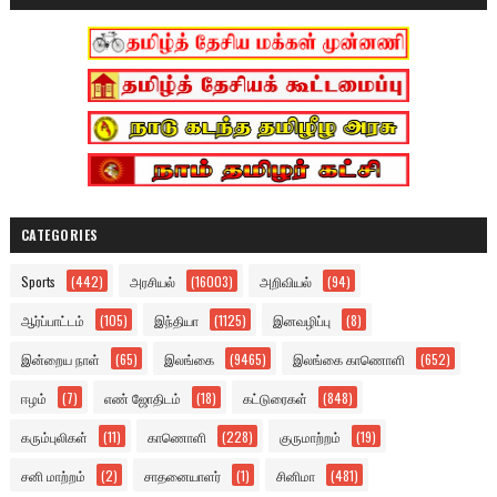
CATEGORIES
Sports
(442)
அரசியல்
(16003)
அறிவியல்
(94)
ஆர்ப்பாட்டம்
(105)
இந்தியா
(1125)
இனவழிப்பு
(8)
இன்றைய நாள்
(65)
இலங்கை
(9465)
இலங்கை காணொளி
(652)
ஈழம்
(7)
எண் ஜோதிடம்
(18)
கட்டுரைகள்
(848)
கரும்புலிகள்
(11)
காணொளி
(228)
குருமாற்றம்
(19)
சனி மாற்றம்
(2)
சாதனையாளர்
(1)
சினிமா
(481)