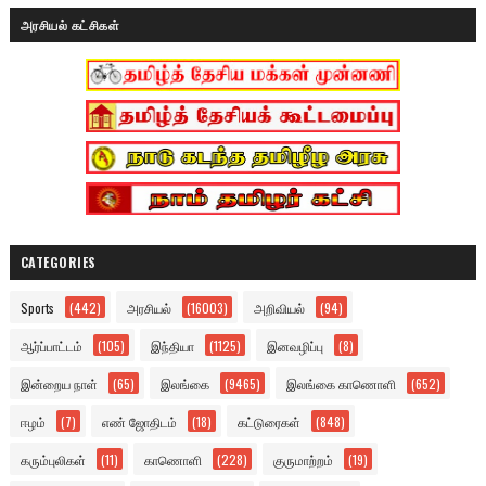
அரசியல் கட்சிகள்
CATEGORIES
Sports
(442)
அரசியல்
(16003)
அறிவியல்
(94)
ஆர்ப்பாட்டம்
(105)
இந்தியா
(1125)
இனவழிப்பு
(8)
இன்றைய நாள்
(65)
இலங்கை
(9465)
இலங்கை காணொளி
(652)
ஈழம்
(7)
எண் ஜோதிடம்
(18)
கட்டுரைகள்
(848)
கரும்புலிகள்
(11)
காணொளி
(228)
குருமாற்றம்
(19)