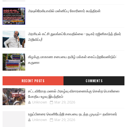
அவுஸ்ரேலியாவில் மன்னிப்பு கோரினார் சுமந்திரன்
அரசியல் கட்சி துவங்கப்போவதில்லை - நடிகர் ரஜினிகாந்த் திடீர்
அறிவிப்பு!
கிழக்கு மாகாண சபையை தமிழ் மக்கள் கைப்பற்றவேண்டும்:
கருணா
RECENT POSTS
COMMENTS
சட்டவிரோத மணல் அகழ்வு விசாரணைக்கு சென்ற பொலிஸை
மோதிய உழவு இயந்திரம்
Unknown
Mar 29, 2026
உறுப்பினரை வெளியேற்றி சபையை நடத்த முடியும்– தவிசாளர்
Unknown
Mar 29, 2026