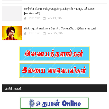
சுதந்திர தினம் தமிழர்களுக்கு கரி நாள் – யாழ். பல்கலை
(காணொளி)
Unknown
Feb 13, 2026
திலீபனுடன் உண்ணா நோன்பு மேடையில் பதினோராம் நாள்
Unknown
Sept 25, 2025
பத்திரிகைகள்