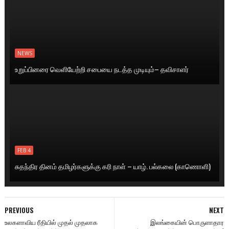
NEWS
உறுப்பினரை வெளியேற்றி சபையை நடத்த முடியும்– தவிசாளர்
FEB 4
சுதந்திர தினம் தமிழர்களுக்கு கரி நாள் – யாழ். பல்கலை (காணொளி)
PREVIOUS
NEXT
உலகளாவிய ரீதியில் முதல் முதலாக
இலங்கையின் பொருளாதார