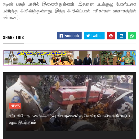
நடிகர் பகத் பாசில் இணைந்துள்ளார். இதனை படக்குழு போஸ்டரை
பகிர்ந்து அறிவித்துள்ளது. இந்த அறிவிப்பால் ரசிகர்கள் உற்சாகத்தில்
உள்ளனர்.
Facebook
Twitter
SHARE THIS
NEWS
சட்டவிரோத மணல் அகழ்வு விசாரணைக்கு சென்ற பொலிஸை மோதிய
உழவு இயந்திரம்