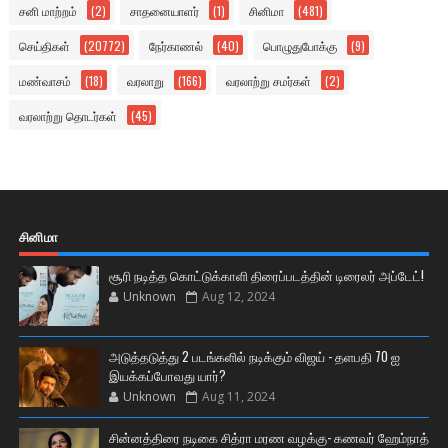
சனி மாற்றம்
(2)
சாதனையாளர்
(1)
சினிமா
(481)
செய்திகள்
(20772)
நேர்காணல்
(40)
பொழுதுபோக்கு
(9)
மண்வாசம்
(18)
வரலாறு
(166)
வரலாற்று சமர்கள்
(2)
வரலாற்று தொடர்கள்
(45)
சினிமா
சூரி நடித்த கொட்டுக்காளி திரைப்படத்தின் டிரைலர் அப்டேட்!
Unknown
Aug 12, 2024
அடுத்தடுத்து 2 படங்களில் நடிக்கும் விஜய் - தளபதி 70 ஐ
இயக்கப்போவது யார்?
Unknown
Aug 11, 2024
சின்னத்திரை நடிகை சித்ரா மரண வழக்கு- கணவர் ஹேம்நாத்