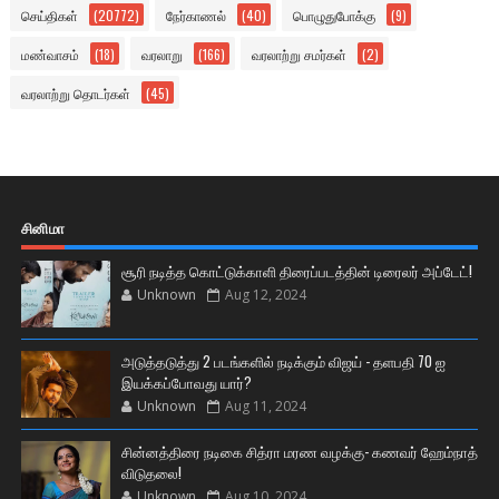
செய்திகள்
(20772)
நேர்காணல்
(40)
பொழுதுபோக்கு
(9)
மண்வாசம்
(18)
வரலாறு
(166)
வரலாற்று சமர்கள்
(2)
வரலாற்று தொடர்கள்
(45)
சினிமா
சூரி நடித்த கொட்டுக்காளி திரைப்படத்தின் டிரைலர் அப்டேட்!
Unknown
Aug 12, 2024
அடுத்தடுத்து 2 படங்களில் நடிக்கும் விஜய் - தளபதி 70 ஐ
இயக்கப்போவது யார்?
Unknown
Aug 11, 2024
சின்னத்திரை நடிகை சித்ரா மரண வழக்கு- கணவர் ஹேம்நாத்
விடுதலை!
Unknown
Aug 10, 2024