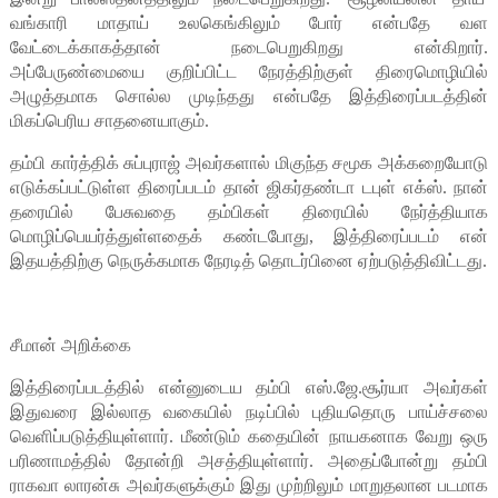
வங்காரி மாதாய் உலகெங்கிலும் போர் என்பதே வள
வேட்டைக்காகத்தான் நடைபெறுகிறது என்கிறார்.
அப்பேருண்மையை குறிப்பிட்ட நேரத்திற்குள் திரைமொழியில்
அழுத்தமாக சொல்ல முடிந்தது என்பதே இத்திரைப்படத்தின்
மிகப்பெரிய சாதனையாகும்.
தம்பி கார்த்திக் சுப்புராஜ் அவர்களால் மிகுந்த சமூக அக்கறையோடு
எடுக்கப்பட்டுள்ள திரைப்படம் தான் ஜிகர்தண்டா டபுள் எக்ஸ். நான்
தரையில் பேசுவதை தம்பிகள் திரையில் நேர்த்தியாக
மொழிப்பெயர்த்துள்ளதைக் கண்டபோது, இத்திரைப்படம் என்
இதயத்திற்கு நெருக்கமாக நேரடித் தொடர்பினை ஏற்படுத்திவிட்டது.
சீமான் அறிக்கை
இத்திரைப்படத்தில் என்னுடைய தம்பி எஸ்.ஜே.சூர்யா அவர்கள்
இதுவரை இல்லாத வகையில் நடிப்பில் புதியதொரு பாய்ச்சலை
வெளிப்படுத்தியுள்ளார். மீண்டும் கதையின் நாயகனாக வேறு ஒரு
பரிணாமத்தில் தோன்றி அசத்தியுள்ளார். அதைப்போன்று தம்பி
ராகவா லாரன்சு அவர்களுக்கும் இது முற்றிலும் மாறுதலான படமாக