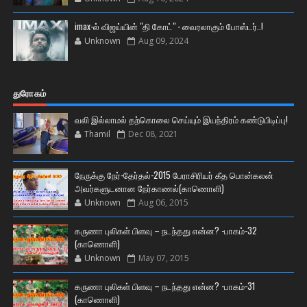
imax-ல் விஜய்யின் "தி கோட்" - வைரலாகும் போஸ்டர்..!
Unknown
Aug 09, 2024
துரோகம்
வலி இல்லாமல் தற்கொலை செய்யும் இயந்திரம் கண்டுபிடிப்பு!
Thamil
Dec 08, 2021
நேருக்கு நேர்-தேர்தல்-2015 பேராசிரியர் கீத பொன்கலன்
அவர்களுடனான நேர்காணல்(காணொளி)
Unknown
Aug 06, 2015
கருணா புலிகள் பிளவு – நடந்தது என்ன? -பாகம்-32
(காணொளி)
Unknown
May 07, 2015
கருணா புலிகள் பிளவு – நடந்தது என்ன? -பாகம்-31
(காணொளி)