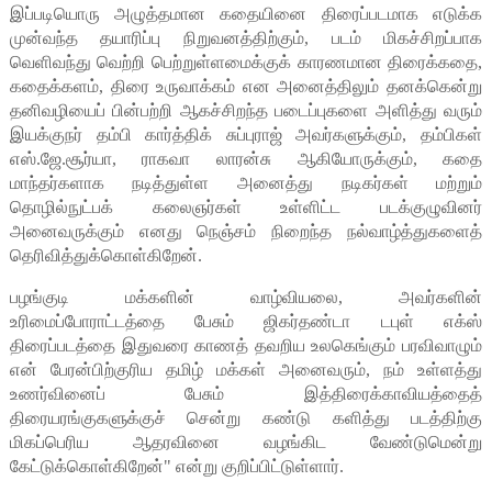
இப்படியொரு அழுத்தமான கதையினை திரைப்படமாக எடுக்க
முன்வந்த தயாரிப்பு நிறுவனத்திற்கும், படம் மிகச்சிறப்பாக
வெளிவந்து வெற்றி பெற்றுள்ளமைக்குக் காரணமான திரைக்கதை,
கதைக்களம், திரை உருவாக்கம் என அனைத்திலும் தனக்கென்று
தனிவழியைப் பின்பற்றி ஆகச்சிறந்த படைப்புகளை அளித்து வரும்
இயக்குநர் தம்பி கார்த்திக் சுப்புராஜ் அவர்களுக்கும், தம்பிகள்
எஸ்.ஜே.சூர்யா, ராகவா லாரன்சு ஆகியோருக்கும், கதை
மாந்தர்களாக நடித்துள்ள அனைத்து நடிகர்கள் மற்றும்
தொழில்நுட்பக் கலைஞர்கள் உள்ளிட்ட படக்குழுவினர்
அனைவருக்கும் எனது நெஞ்சம் நிறைந்த நல்வாழ்த்துகளைத்
தெரிவித்துக்கொள்கிறேன்.
பழங்குடி மக்களின் வாழ்வியலை, அவர்களின்
உரிமைப்போராட்டத்தை பேசும் ஜிகர்தண்டா டபுள் எக்ஸ்
திரைப்படத்தை இதுவரை காணத் தவறிய உலகெங்கும் பரவிவாழும்
என் பேரன்பிற்குரிய தமிழ் மக்கள் அனைவரும், நம் உள்ளத்து
உணர்வினைப் பேசும் இத்திரைக்காவியத்தைத்
திரையரங்குகளுக்குச் சென்று கண்டு களித்து படத்திற்கு
மிகப்பெரிய ஆதரவினை வழங்கிட வேண்டுமென்று
கேட்டுக்கொள்கிறேன்" என்று குறிப்பிட்டுள்ளார்.