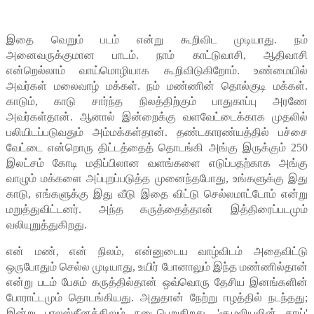
இதை வெறும் படம் என்று கூறிவிட முடியாது. நம்
அனைவருக்குமான பாடம். நாம் காட்டுவாசி, ஆதிவாசி
என்றெல்லாம் வாய்மொழியாக கூறிவிடுகிறோம். உண்மையில்
அவர்கள் மலைவாழ் மக்கள். நம் மண்ணின் தொல்குடி மக்கள்.
காடும், காடு சார்ந்த நிலத்திற்கும் பாதுகாப்பு அரணே
அவர்கள்தான். ஆனால் இன்றைக்கு வளவேட்டைக்காக முதலில்
பலியிடப்படுவதும் அம்மக்கள்தான். தண்டகாரண்யத்தில் பச்சை
வேட்டை என்றொரு திட்டத்தைத் தொடங்கி அங்கு இருக்கும் 250
இலட்சம் கோடி மதிப்பிலான வளங்களை எடுப்பதற்காக அங்கு
வாழும் மக்களை அப்புறப்படுத்த முனைந்தபோது, உங்களுக்கு இது
காடு, எங்களுக்கு இது வீடு இதை விட்டு செல்லமாட்டோம் என்று
மறுத்துவிட்டனர். அந்த கருத்தைத்தான் இத்திரைப்படமும்
வலியுறுத்துகிறது.
என் மண், என் நிலம், என்னுடைய வாழ்விடம் அதைவிட்டு
ஒருபோதும் செல்ல முடியாது, உயிர் போனாலும் இந்த மண்ணில்தான்
என்று படம் பேசும் கருத்தில்தான் ஒவ்வொரு தேசிய இனங்களின்
போராட்டமும் தொடங்கியது. அதுதான் நேற்று ஈழத்தில் நடந்தது;
இன்று பாலஸ்தீனத்திலும் நடைபெறுகிறது. 'சூழலியலின் தாய்'