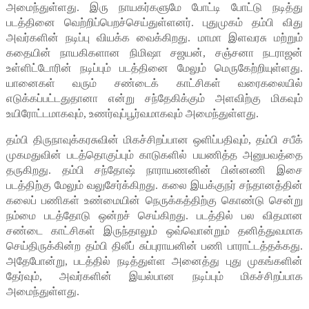
அமைந்துள்ளது. இரு நாயகர்களுமே போட்டி போட்டு நடித்து
படத்தினை வெற்றிப்பெறச்செய்துள்ளனர். புதுமுகம் தம்பி விது
அவர்களின் நடிப்பு வியக்க வைக்கிறது. மாமா இளவரசு மற்றும்
கதையின் நாயகிகளான நிமிஷா சஜயன், சஞ்சனா நடராஜன்
உள்ளிட்டோரின் நடிப்பும் படத்தினை மேலும் மெருகேற்றியுள்ளது.
யானைகள் வரும் சண்டைக் காட்சிகள் வரைகலையில்
எடுக்கப்பட்டதுதானா என்று சந்தேகிக்கும் அளவிற்கு மிகவும்
உயிரோட்டமாகவும், உணர்வுப்பூர்வமாகவும் அமைந்துள்ளது.
தம்பி திருநாவுக்கரசுவின் மிகச்சிறப்பான ஒளிப்பதிவும், தம்பி சபீக்
முகமதுவின் படத்தொகுப்பும் காடுகளில் பயணித்த அனுபவத்தை
தருகிறது. தம்பி சந்தோஷ் நாராயணனின் பின்னணி இசை
படத்திற்கு மேலும் வலுசேர்க்கிறது. கலை இயக்குநர் சந்தானத்தின்
கலைப் பணிகள் உண்மையின் நெருக்கத்திற்கு கொண்டு சென்று
நம்மை படத்தோடு ஒன்றச் செய்கிறது. படத்தில் பல விதமான
சண்டை காட்சிகள் இருந்தாலும் ஒவ்வொன்றும் தனித்துவமாக
செய்திருக்கின்ற தம்பி திலீப் சுப்புராயனின் பணி பாராட்டத்தக்கது.
அதேபோன்று, படத்தில் நடித்துள்ள அனைத்து புது முகங்களின்
தேர்வும், அவர்களின் இயல்பான நடிப்பும் மிகச்சிறப்பாக
அமைந்துள்ளது.