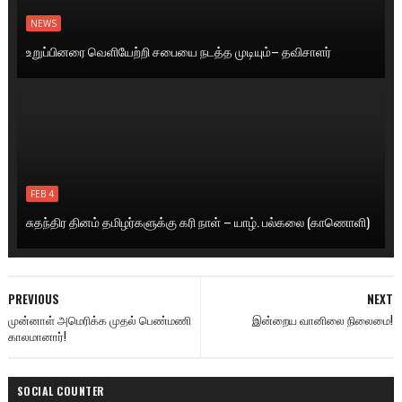
NEWS
உறுப்பினரை வெளியேற்றி சபையை நடத்த முடியும்– தவிசாளர்
FEB 4
சுதந்திர தினம் தமிழர்களுக்கு கரி நாள் – யாழ். பல்கலை (காணொளி)
PREVIOUS
NEXT
முன்னாள் அமெரிக்க முதல் பெண்மணி
இன்றைய வானிலை நிலைமை!
காலமானார்!
SOCIAL COUNTER