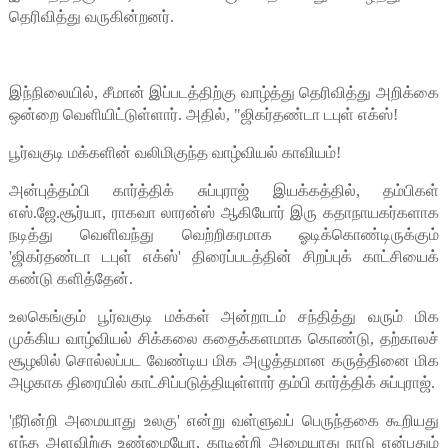
தெரிவித்து வருகின்றனர்.
இந்நிலையில், சீமான் இப்படத்திற்கு வாழ்த்து தெரிவித்து அறிக்கை
ஒன்றை வெளியிட்டுள்ளார். அதில், "ஜிகர்தண்டா டபுள் எக்ஸ்!
பூர்வகுடி மக்களின் வலிமிகுந்த வாழ்வியல் காவியம்!
அன்புத்தம்பி கார்த்திக் சுப்புராஜ் இயக்கத்தில், தம்பிகள்
எஸ்.ஜே.சூர்யா, ராகவா லாரன்ஸ் ஆகியோர் இரு கதாநாயகர்களாக
நடித்து வெளிவந்து வெற்றிகரமாக ஓடிக்கொண்டிருக்கும்
'ஜிகர்தண்டா டபுள் எக்ஸ்' திரைப்படத்தின் சிறப்புக் காட்சியைக்
கண்டு களித்தேன்.
உலகெங்கும் பூர்வகுடி மக்கள் அன்றாடம் சந்தித்து வரும் மிக
முக்கிய வாழ்வியல் சிக்கலை கதைக்களமாக கொண்டு, தற்காலச்
சூழலில் சொல்லப்பட வேண்டிய மிக அழுத்தமான கருத்தினை மிக
அழகாக திரையில் காட்சிப்படுத்தியுள்ளார் தம்பி கார்த்திக் சுப்புராஜ்.
'நீரின்றி அமையாது உலகு' என்று வள்ளுவப் பெருந்தகை கூறியது
எந்த அளவிற்கு உண்மையோ, காடின்றி அமையாது நாடு என்பதும்