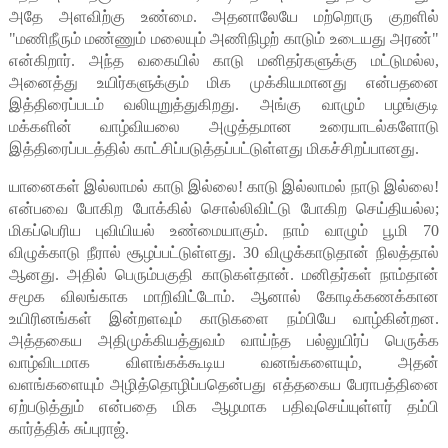
அதே அளவிற்கு உண்மை. அதனாலேயே மற்றொரு குறளில்
"மணிநீரும் மண்ணும் மலையும் அணிநிழற் காடும் உடையது அரண்"
என்கிறார். அந்த வகையில் காடு மனிதர்களுக்கு மட்டுமல்ல,
அனைத்து உயிர்களுக்கும் மிக முக்கியமானது என்பதனை
இத்திரைப்படம் வலியுறுத்துகிறது. அங்கு வாழும் பழங்குடி
மக்களின் வாழ்வியலை அழுத்தமான உரையாடல்களோடு
இத்திரைப்படத்தில் காட்சிப்படுத்தப்பட்டுள்ளது மிகச்சிறப்பானது.
யானைகள் இல்லாமல் காடு இல்லை! காடு இல்லாமல் நாடு இல்லை!
என்பவை போகிற போக்கில் சொல்லிவிட்டு போகிற செய்தியல்ல;
மிகப்பெரிய புவியியல் உண்மையாகும். நாம் வாழும் பூமி 70
விழுக்காடு நீரால் சூழப்பட்டுள்ளது. 30 விழுக்காடுதான் நிலத்தால்
ஆனது. அதில் பெரும்பகுதி காடுகள்தான். மனிதர்கள் நாம்தான்
சமூக விலங்காக மாறிவிட்டோம். ஆனால் கோடிக்கணக்கான
உயிரினங்கள் இன்றளவும் காடுகளை நம்பியே வாழ்கின்றன.
அத்தகைய அதிமுக்கியத்துவம் வாய்ந்த பல்லுயிர்ப் பெருக்க
வாழ்விடமாக விளங்கக்கூடிய வனங்களையும், அதன்
வளங்களையும் அழித்தொழிப்பதென்பது எத்தகைய பேராபத்தினை
ஏற்படுத்தும் என்பதை மிக ஆழமாக பதிவுசெய்யுள்ளர் தம்பி
கார்த்திக் சுப்புராஜ்.