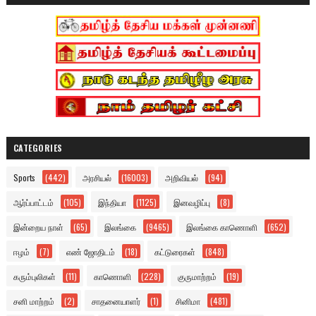
CATEGORIES
Sports
(442)
அரசியல்
(16003)
அறிவியல்
(94)
ஆர்ப்பாட்டம்
(105)
இந்தியா
(1125)
இனவழிப்பு
(8)
இன்றைய நாள்
(65)
இலங்கை
(9465)
இலங்கை காணொளி
(652)
ஈழம்
(7)
எண் ஜோதிடம்
(18)
கட்டுரைகள்
(848)
கரும்புலிகள்
(11)
காணொளி
(228)
குருமாற்றம்
(19)
சனி மாற்றம்
(2)
சாதனையாளர்
(1)
சினிமா
(481)