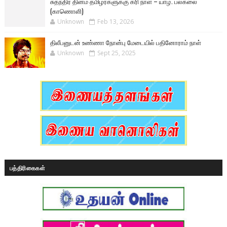
சுதந்திர தினம் தமிழர்களுக்கு கரி நாள் – யாழ். பல்கலை
(காணொளி)
Unknown
Feb 13, 2026
திலீபனுடன் உண்ணா நோன்பு மேடையில் பதினோராம் நாள்
Unknown
Sept 25, 2025
பத்திரிகைகள்