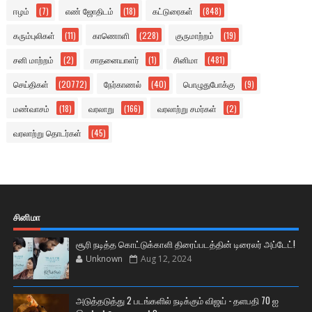
ஈழம்
(7)
எண் ஜோதிடம்
(18)
கட்டுரைகள்
(848)
கரும்புலிகள்
(11)
காணொளி
(228)
குருமாற்றம்
(19)
சனி மாற்றம்
(2)
சாதனையாளர்
(1)
சினிமா
(481)
செய்திகள்
(20772)
நேர்காணல்
(40)
பொழுதுபோக்கு
(9)
மண்வாசம்
(18)
வரலாறு
(166)
வரலாற்று சமர்கள்
(2)
வரலாற்று தொடர்கள்
(45)
சினிமா
சூரி நடித்த கொட்டுக்காளி திரைப்படத்தின் டிரைலர் அப்டேட்!
Unknown
Aug 12, 2024
அடுத்தடுத்து 2 படங்களில் நடிக்கும் விஜய் - தளபதி 70 ஐ