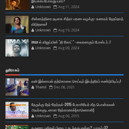
இயக்கப்போவது யார்?
Unknown
Aug 11, 2024
சின்னத்திரை நடிகை சித்ரா மரண வழக்கு- கணவர் ஹேம்நாத்
விடுதலை!
Unknown
Aug 10, 2024
imax-ல் விஜய்யின் "தி கோட்" - வைரலாகும் போஸ்டர்..!
Unknown
Aug 09, 2024
துரோகம்
வலி இல்லாமல் தற்கொலை செய்யும் இயந்திரம் கண்டுபிடிப்பு!
Thamil
Dec 08, 2021
நேருக்கு நேர்-தேர்தல்-2015 பேராசிரியர் கீத பொன்கலன்
அவர்களுடனான நேர்காணல்(காணொளி)
Unknown
Aug 06, 2015
கருணா புலிகள் பிளவு – நடந்தது என்ன? -பாகம்-32