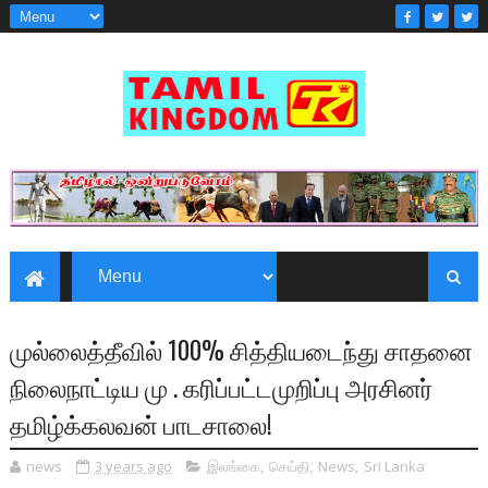
முல்லைத்தீவில் 100% சித்தியடைந்து சாதனை
நிலைநாட்டிய மு . கரிப்பட்டமுறிப்பு அரசினர்
தமிழ்க்கலவன் பாடசாலை!
news
3 years ago
இலங்கை
,
செய்தி
,
News
,
Sri Lanka