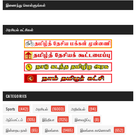
இணைந்து கொள்ளுங்கள்
அரசியல் கட்சிகள்
CATEGORIES
Sports
(442)
அரசியல்
(16003)
அறிவியல்
(94)
ஆர்ப்பாட்டம்
(105)
இந்தியா
(1125)
இனவழிப்பு
(8)
இன்றைய நாள்
(65)
இலங்கை
(9465)
இலங்கை காணொளி
(652)