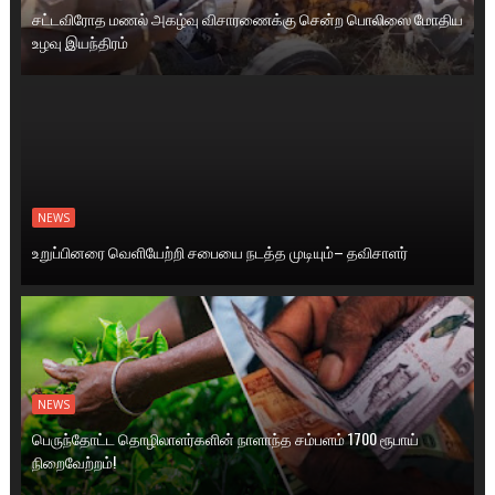
சட்டவிரோத மணல் அகழ்வு விசாரணைக்கு சென்ற பொலிஸை மோதிய
உழவு இயந்திரம்
NEWS
உறுப்பினரை வெளியேற்றி சபையை நடத்த முடியும்– தவிசாளர்
NEWS
பெருந்தோட்ட தொழிலாளர்களின் நாளாந்த சம்பளம் 1700 ரூபாய்
நிறைவேற்றம்!