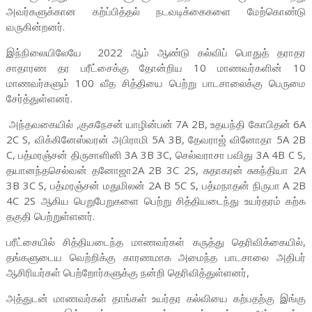
அவர்களுக்கான கற்ப்பித்தல் நடவடிக்கைகளை மேற்கொண்டு
வருகின்றனர்.
இந்நிலையிலேயே 2022 ஆம் ஆண்டு கல்விப் பொதுத் தராதர
சாதாரண தர பரீட்சைக்கு தோன்றிய 10 மாணவர்களின் 10
மாணவர்களும் 100 வீத சித்தியை பெற்று பாடசாலைக்கு பெருமை
சேர்த்துள்ளனர்.
அந்தவகையில் ,குகநேசன் யாழின்பன் 7A 2B, உதயந்தி கோபிதன் 6A
2C S, விக்கினேஸ்வரன் அபிராமி 5A 3B, தேவராஜ் வினோதா 5A 2B
C, பத்மரஞ்சன் திருசாளினி 3A 3B 3C, செல்வராசா பவிது 3A 4B C S,
தயானந்தசெல்வன் தனோஜா2A 2B 3C 2S, சுதாகரன் சுகந்தியா 2A
3B 3C S, பத்மரஞ்சன் மதுமிலன் 2A B 5C S, பத்மநாதன் நிருபா A 2B
4C 2S ஆகிய பெறுபேறுகளை பெற்று சித்தியடைந்து உயர்தரம் கற்க
தகுதி பெற்றுள்ளனர்.
பரீட்சையில் சித்தியடைந்த மாணவர்கள் கருத்து தெரிவிக்கையில்,
தங்களுடைய வெற்றிக்கு காரணமாக அமைந்த பாடசாலை அதிபர்
ஆசிரியர்கள் பெற்றோர்களுக்கு நன்றி தெரிவித்துள்ளனர்,
அத்துடன் மாணவர்கள் தாங்கள் உயர்தர கல்வியை கற்பதற்கு இங்கு