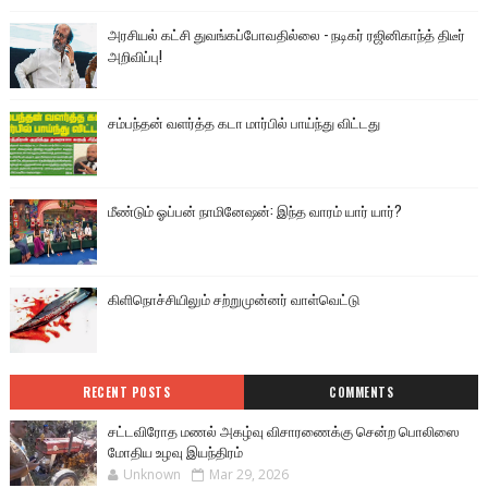
அரசியல் கட்சி துவங்கப்போவதில்லை - நடிகர் ரஜினிகாந்த் திடீர்
அறிவிப்பு!
சம்பந்தன் வளர்த்த கடா மார்பில் பாய்ந்து விட்டது
மீண்டும் ஓப்பன் நாமினேஷன்: இந்த வாரம் யார் யார்?
கிளிநொச்சியிலும் சற்றுமுன்னர் வாள்வெட்டு
RECENT POSTS
COMMENTS
சட்டவிரோத மணல் அகழ்வு விசாரணைக்கு சென்ற பொலிஸை
மோதிய உழவு இயந்திரம்
Unknown
Mar 29, 2026