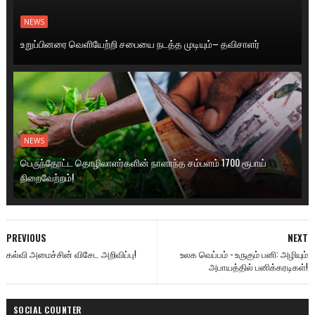
NEWS
உறுப்பினரை வெளியேற்றி சபையை நடத்த முடியும்– தவிசாளர்
NEWS
பெருந்தோட்ட தொழிலாளர்களின் நாளாந்த சம்பளம் 1700 ரூபாய்
நிறைவேற்றம்!
PREVIOUS
NEXT
கல்வி அமைச்சின் விசேட அறிவிப்பு!
உலக வெப்பம் - உருகும் பனி: அழியும்
அபாயத்தில் பனிக்கரடிகள்!
SOCIAL COUNTER