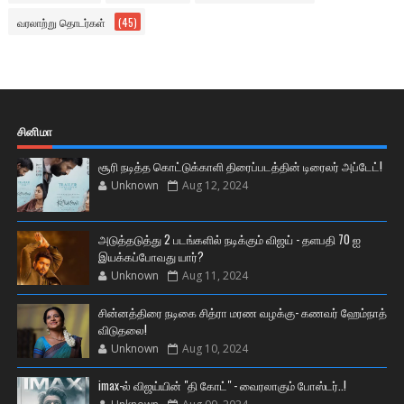
வரலாற்று தொடர்கள்
(45)
சினிமா
சூரி நடித்த கொட்டுக்காளி திரைப்படத்தின் டிரைலர் அப்டேட்!
Unknown
Aug 12, 2024
அடுத்தடுத்து 2 படங்களில் நடிக்கும் விஜய் - தளபதி 70 ஐ
இயக்கப்போவது யார்?
Unknown
Aug 11, 2024
சின்னத்திரை நடிகை சித்ரா மரண வழக்கு- கணவர் ஹேம்நாத்
விடுதலை!
Unknown
Aug 10, 2024
imax-ல் விஜய்யின் "தி கோட்" - வைரலாகும் போஸ்டர்..!