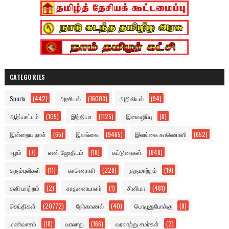
CATEGORIES
Sports
(442)
அரசியல்
(16003)
அறிவியல்
(94)
ஆர்ப்பாட்டம்
(105)
இந்தியா
(1125)
இனவழிப்பு
(8)
இன்றைய நாள்
(65)
இலங்கை
(9465)
இலங்கை காணொளி
(652)
ஈழம்
(7)
எண் ஜோதிடம்
(18)
கட்டுரைகள்
(848)
கரும்புலிகள்
(11)
காணொளி
(228)
குருமாற்றம்
(19)
சனி மாற்றம்
(2)
சாதனையாளர்
(1)
சினிமா
(481)
செய்திகள்
(20772)
நேர்காணல்
(40)
பொழுதுபோக்கு
(9)
மண்வாசம்
(18)
வரலாறு
(166)
வரலாற்று சமர்கள்
(2)