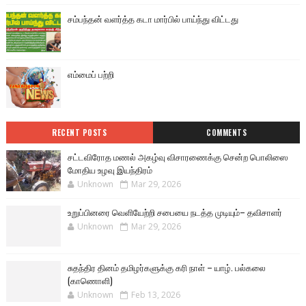
சம்பந்தன் வளர்த்த கடா மார்பில் பாய்ந்து விட்டது
எம்மைப் பற்றி
RECENT POSTS
COMMENTS
சட்டவிரோத மணல் அகழ்வு விசாரணைக்கு சென்ற பொலிஸை
மோதிய உழவு இயந்திரம்
Unknown
Mar 29, 2026
உறுப்பினரை வெளியேற்றி சபையை நடத்த முடியும்– தவிசாளர்
Unknown
Mar 29, 2026
சுதந்திர தினம் தமிழர்களுக்கு கரி நாள் – யாழ். பல்கலை
(காணொளி)
Unknown
Feb 13, 2026