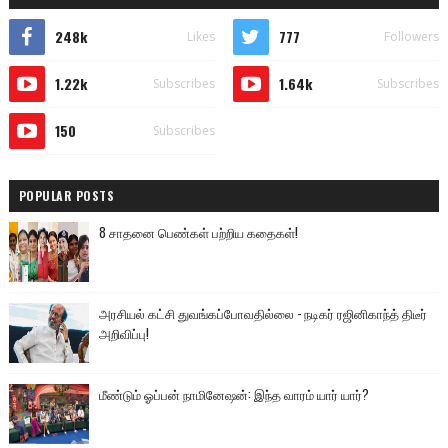
248k
777
Likes
Followers
1.22k
1.64k
Subscribes
Subscribes
150
Subscribes
POPULAR POSTS
8 சாதனை பெண்கள் பற்றிய கதைகள்!
அரசியல் கட்சி துவங்கப்போவதில்லை - நடிகர் ரஜினிகாந்த் திடீர்
அறிவிப்பு!
மீண்டும் ஓப்பன் நாமினேஷன்: இந்த வாரம் யார் யார்?