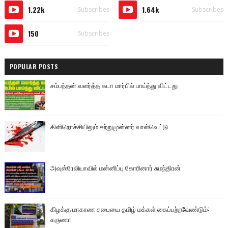
1.22k
1.64k
Subscribes
Subscribes
150
Subscribes
POPULAR POSTS
சம்பந்தன் வளர்த்த கடா மார்பில் பாய்ந்து விட்டது
கிளிநொச்சியிலும் சற்றுமுன்னர் வாள்வெட்டு
அவுஸ்ரேலியாவில் மன்னிப்பு கோரினார் சுமந்திரன்
கிழக்கு மாகாண சபையை தமிழ் மக்கள் கைப்பற்றவேண்டும்:
கருணா