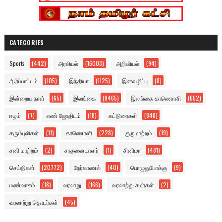
CATEGORIES
Sports
(442)
அரசியல்
(16003)
அறிவியல்
(94)
ஆர்ப்பாட்டம்
(105)
இந்தியா
(1125)
இனவழிப்பு
(8)
இன்றைய நாள்
(65)
இலங்கை
(9465)
இலங்கை காணொளி
(652)
ஈழம்
(7)
எண் ஜோதிடம்
(18)
கட்டுரைகள்
(848)
கரும்புலிகள்
(11)
காணொளி
(228)
குருமாற்றம்
(19)
சனி மாற்றம்
(2)
சாதனையாளர்
(1)
சினிமா
(481)
செய்திகள்
(20772)
நேர்காணல்
(40)
பொழுதுபோக்கு
(9)
மண்வாசம்
(18)
வரலாறு
(166)
வரலாற்று சமர்கள்
(2)
வரலாற்று தொடர்கள்
(45)