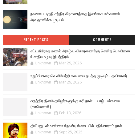
நாளைய பகுதி சந்திர கிரகணத்தை இலங்கை மக்களால்
அவதானிக்க முடியும்
RECENT POSTS
COMMENTS
சட்டவிரோத மணல் அகழ்வு விசாரணைக்கு சென்ற பொலிஸை
மோதிய உழவு இயந்திரம்
Unknown
Mar 29, 2026
உறுப்பினரை வெளியேற்றி சபையை நடத்த முடியும்– தவிசாளர்
Unknown
Mar 29, 2026
சுதந்திர தினம் தமிழர்களுக்கு கரி நாள் – யாழ். பல்கலை
(காணொளி)
Unknown
Feb 13, 2026
திலீபனுடன் உண்ணா நோன்பு மேடையில் பதினோராம் நாள்
Unknown
Sept 25, 2025