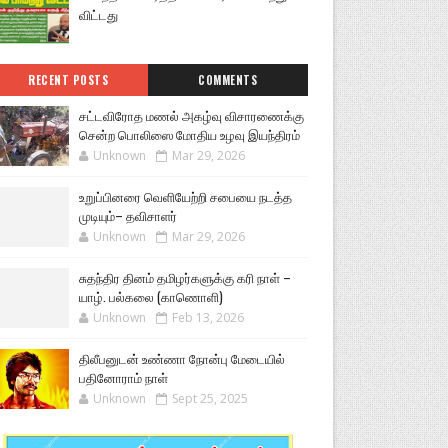
விட்டது
RECENT POSTS
COMMENTS
சட்டவிரோத மணல் அகழ்வு விசாரணைக்கு
சென்ற பொலிஸை மோதிய உழவு இயந்திரம்
Unknown
Mar 29, 2026
உறுப்பினரை வெளியேற்றி சபையை நடத்த
முடியும்– தவிசாளர்
Unknown
Mar 29, 2026
சுதந்திர தினம் தமிழர்களுக்கு கரி நாள் –
யாழ். பல்கலை (காணொளி)
Unknown
Feb 13, 2026
திலீபனுடன் உண்ணா நோன்பு மேடையில்
பதினோராம் நாள்
Unknown
Sept 25, 2025