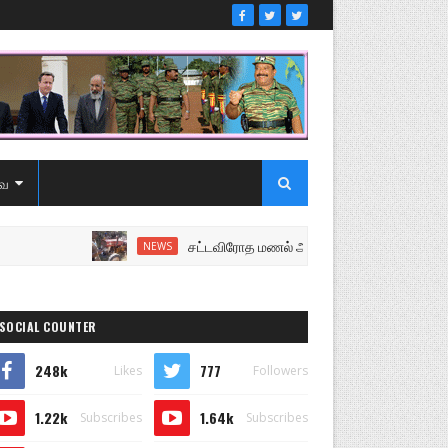
ை
சட்டவிரோத மணல் அகழ்வு விசாரணைக்கு சென்ற பொ
NEWS
SOCIAL COUNTER
248k
777
Likes
Followers
1.22k
1.64k
Subscribes
Subscribes