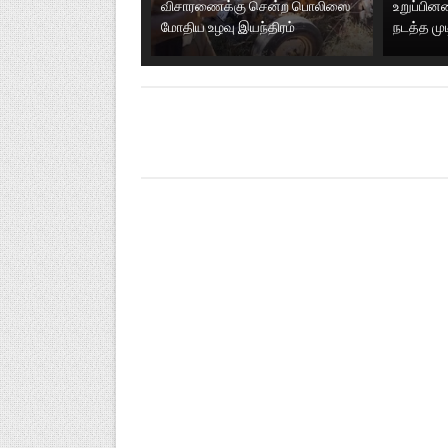
விசாரணைக்கு சென்ற பொலிஸை
உறுப்பி
மோதிய உழவு இயந்திரம்
நடத்த மு