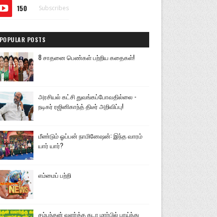
150
Subscribes
POPULAR POSTS
8 சாதனை பெண்கள் பற்றிய கதைகள்!
அரசியல் கட்சி துவங்கப்போவதில்லை -
நடிகர் ரஜினிகாந்த் திடீர் அறிவிப்பு!
மீண்டும் ஓப்பன் நாமினேஷன்: இந்த வாரம்
யார் யார்?
எம்மைப் பற்றி
சம்பந்தன் வளர்த்த கடா மார்பில் பாய்ந்து