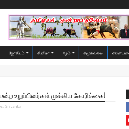
ஜோதிடம்
சினிமா
ஈழம்
சமூகவலை
ஏனையவ
ன்ற உறுப்பினர்கள் முக்கிய கோரிக்கை!
ws
,
Sri Lanka