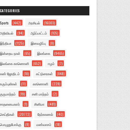
CATEGORIES
Sports
(442)
அரசியல்
(16003)
அறிவியல்
(94)
ஆர்ப்பாட்டம்
(105)
இந்தியா
(1125)
இனவழிப்பு
(8)
இன்றைய நாள்
(65)
இலங்கை
(9465)
இலங்கை காணொளி
(652)
ஈழம்
(7)
எண் ஜோதிடம்
(18)
கட்டுரைகள்
(848)
கரும்புலிகள்
(11)
காணொளி
(228)
குருமாற்றம்
(19)
சனி மாற்றம்
(2)
சாதனையாளர்
(1)
சினிமா
(481)
செய்திகள்
(20772)
நேர்காணல்
(40)
பொழுதுபோக்கு
(9)
மண்வாசம்
(18)