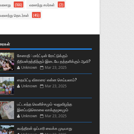
வரலாறு
(166)
வரலாற்று சமர்கள்
(2)
வரலாற்று தொடர்கள்
(45)
ுரைகள்
சேனாதி : மார்ட்டின் ரோட்டுக்கும்
நீதிமன்றத்திற்கும் இடையே தத்தளிக்கும் ஆவி?
Unknown
Mar 23, 2025
தையிட்டி விகாரை: என்ன செய்யலாம்?
Unknown
Mar 23, 2025
பட்டலந்த வெளிச்சமும் -வலுவிழந்த
இனப்படுகொலை வாக்குமூலமும்
Unknown
Mar 23, 2025
சுமந்திரன் ஒப்பாரி வைக்க முடியாது