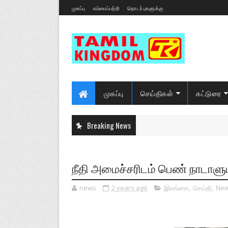
முகப்பு
எம்மைப்பற்றி
தொடர்புகளுக்கு
முகப்பு
செய்திகள்
கட்டுரை
Breaking News
நீதி அமைச்சரிடம் பெண் நாடாளும
news
2 years ago
இலங்கை
,
செய்தி
,
Ne