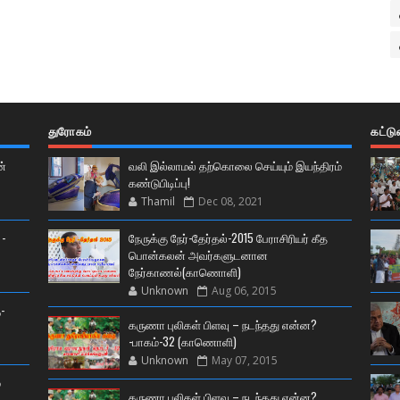
துரோகம்
கட்ட
ன்
வலி இல்லாமல் தற்கொலை செய்யும் இயந்திரம்
கண்டுபிடிப்பு!
Thamil
Dec 08, 2021
 -
நேருக்கு நேர்-தேர்தல்-2015 பேராசிரியர் கீத
பொன்கலன் அவர்களுடனான
நேர்காணல்(காணொளி)
Unknown
Aug 06, 2015
-
கருணா புலிகள் பிளவு – நடந்தது என்ன?
-பாகம்-32 (காணொளி)
Unknown
May 07, 2015
்
கருணா புலிகள் பிளவு – நடந்தது என்ன?