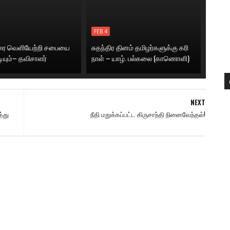
FEB 4
னரை வெளியேற்றி சபையை
சுதந்திர தினம் தமிழர்களுக்கு கரி
டியும்– தவிசாளர்
நாள் – யாழ். பல்கலை (காணொளி)
NEXT
்து
நீதி மறுக்கப்பட்ட கிருசாந்தி நினைவேந்தல்!