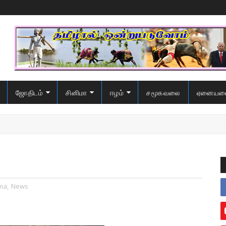
ஜோதிடம்
சினிமா
ஈழம்
சமூகவலை
ஏனையவ
ma
,
News