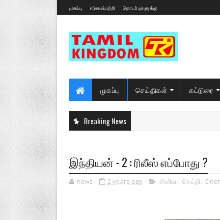
முகப்பு
எம்மைப்பற்றி
தொடர்புகளுக்கு
முகப்பு
செய்திகள்
கட்டுரை
Breaking News
இந்தியன் - 2 : ரிலீஸ் எப்போது ?
news
2 years ago
.சினிமா
,
செய்தி
,
Cine