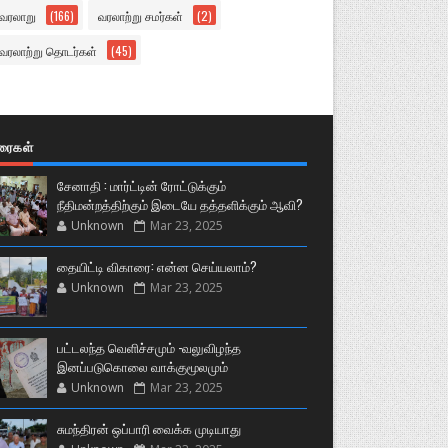
வரலாறு
(166)
வரலாற்று சமர்கள்
(2)
வரலாற்று தொடர்கள்
(45)
ுரைகள்
சேனாதி : மார்ட்டின் ரோட்டுக்கும்
நீதிமன்றத்திற்கும் இடையே தத்தளிக்கும் ஆவி?
Unknown
Mar 23, 2025
தையிட்டி விகாரை: என்ன செய்யலாம்?
Unknown
Mar 23, 2025
பட்டலந்த வெளிச்சமும் -வலுவிழந்த
இனப்படுகொலை வாக்குமூலமும்
Unknown
Mar 23, 2025
சுமந்திரன் ஒப்பாரி வைக்க முடியாது