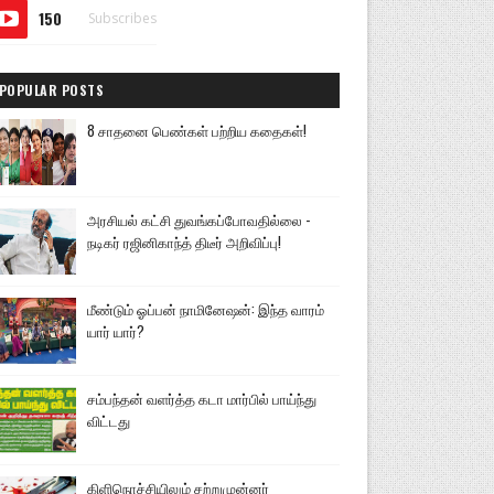
150
Subscribes
POPULAR POSTS
8 சாதனை பெண்கள் பற்றிய கதைகள்!
அரசியல் கட்சி துவங்கப்போவதில்லை -
நடிகர் ரஜினிகாந்த் திடீர் அறிவிப்பு!
மீண்டும் ஓப்பன் நாமினேஷன்: இந்த வாரம்
யார் யார்?
சம்பந்தன் வளர்த்த கடா மார்பில் பாய்ந்து
விட்டது
கிளிநொச்சியிலும் சற்றுமுன்னர்