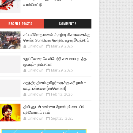
வாள்வெட்டு
RECENT POSTS
COMMENTS
சட்டவிரோத மணல் அகழ்வு விசாரணைக்கு
சென்ற பொலிஸை மோதிய உழவு இயந்திரம்
Unknown
Mar 29, 2026
உறுப்பினரை வெளியேற்றி சபையை நடத்த
முடியும்– தவிசாளர்
Unknown
Mar 29, 2026
சுதந்திர தினம் தமிழர்களுக்கு கரி நாள் –
யாழ். பல்கலை (காணொளி)
Unknown
Feb 13, 2026
திலீபனுடன் உண்ணா நோன்பு மேடையில்
பதினோராம் நாள்
Unknown
Sept 25, 2025