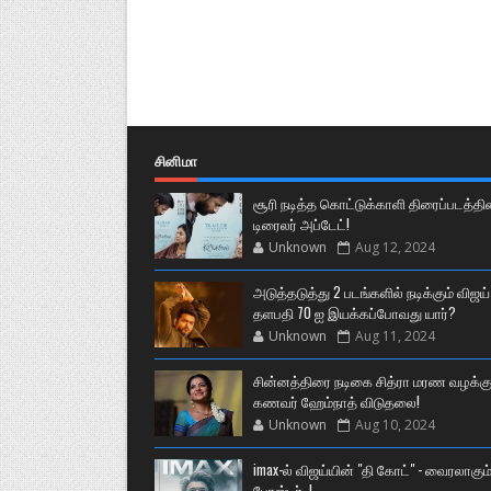
சினிமா
சூரி நடித்த கொட்டுக்காளி திரைப்படத்தி
டிரைலர் அப்டேட்!
Unknown
Aug 12, 2024
அடுத்தடுத்து 2 படங்களில் நடிக்கும் விஜய்
தளபதி 70 ஐ இயக்கப்போவது யார்?
Unknown
Aug 11, 2024
சின்னத்திரை நடிகை சித்ரா மரண வழக்கு
கணவர் ஹேம்நாத் விடுதலை!
Unknown
Aug 10, 2024
imax-ல் விஜய்யின் "தி கோட்" - வைரலாகும
போஸ்டர்..!