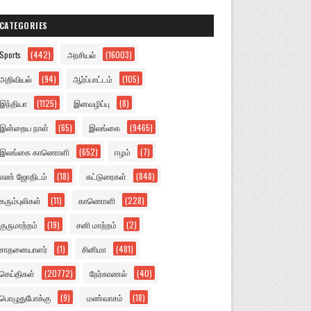
CATEGORIES
Sports
(442)
அரசியல்
(16003)
அறிவியல்
(94)
ஆர்ப்பாட்டம்
(105)
இந்தியா
(1125)
இனவழிப்பு
(8)
இன்றைய நாள்
(65)
இலங்கை
(9465)
இலங்கை காணொளி
(652)
ஈழம்
(7)
எண் ஜோதிடம்
(18)
கட்டுரைகள்
(848)
கரும்புலிகள்
(11)
காணொளி
(228)
குருமாற்றம்
(19)
சனி மாற்றம்
(2)
சாதனையாளர்
(1)
சினிமா
(481)
செய்திகள்
(20772)
நேர்காணல்
(40)
பொழுதுபோக்கு
(9)
மண்வாசம்
(18)