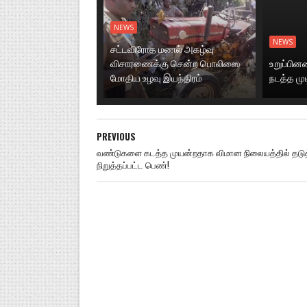
NEWS
NEWS
சட்டவிரோத மணல் அகழ்வு
விசாரணைக்கு சென்ற பொலிஸை
உறுப்பி
மோதிய உழவு இயந்திரம்
நடத்த மு
PREVIOUS
வண்டுகளை கடத்த முயன்றதாக விமான நிலையத்தில் தடுத
நிறுத்தப்பட்ட பெண்!