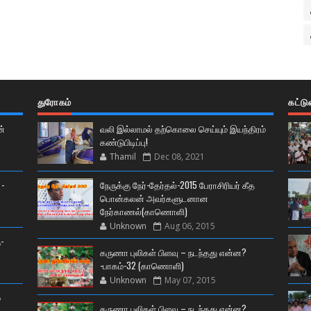
துரோகம்
கட்ட
ன்
வலி இல்லாமல் தற்கொலை செய்யும் இயந்திரம்
கண்டுபிடிப்பு!
Thamil
Dec 08, 2021
 -
நேருக்கு நேர்-தேர்தல்-2015 பேராசிரியர் கீத
பொன்கலன் அவர்களுடனான
நேர்காணல்(காணொளி)
Unknown
Aug 06, 2015
-
கருணா புலிகள் பிளவு – நடந்தது என்ன?
-பாகம்-32 (காணொளி)
Unknown
May 07, 2015
்
கருணா புலிகள் பிளவு – நடந்தது என்ன?