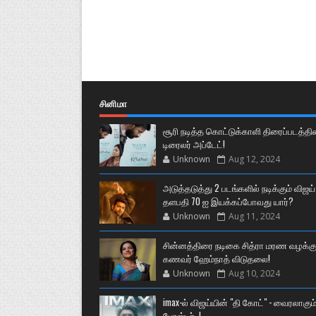
சினிமா
சூரி நடித்த கொட்டுக்காளி திரைப்படத்தி
டிரைலர் அப்டேட்!
Unknown
Aug 12, 2024
அடுத்தடுத்து 2 படங்களில் நடிக்கும் விஜய்
தளபதி 70 ஐ இயக்கப்போவது யார்?
Unknown
Aug 11, 2024
சின்னத்திரை நடிகை சித்ரா மரண வழக்கு
கணவர் ஹேம்நாத் விடுதலை!
Unknown
Aug 10, 2024
imax-ல் விஜய்யின் "தி கோட்" - வைரலாகும
போஸ்டர்..!