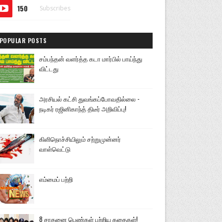
150
Subscribes
POPULAR POSTS
சம்பந்தன் வளர்த்த கடா மார்பில் பாய்ந்து
விட்டது
அரசியல் கட்சி துவங்கப்போவதில்லை -
நடிகர் ரஜினிகாந்த் திடீர் அறிவிப்பு!
கிளிநொச்சியிலும் சற்றுமுன்னர்
வாள்வெட்டு
எம்மைப் பற்றி
8 சாதனை பெண்கள் பற்றிய கதைகள்!