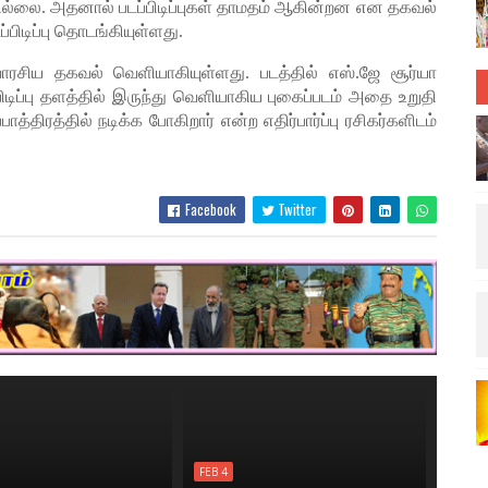
ில்லை. அதனால் படப்பிடிப்புகள் தாமதம் ஆகின்றன என தகவல்
பிடிப்பு தொடங்கியுள்ளது.
ாரசிய தகவல் வெளியாகியுள்ளது. படத்தில் எஸ்.ஜே சூர்யா
்பிடிப்பு தளத்தில் இருந்து வெளியாகிய புகைப்படம் அதை உறுதி
ாத்திரத்தில் நடிக்க போகிறார் என்ற எதிர்பார்ப்பு ரசிகர்களிடம்
Facebook
Twitter
FEB 4