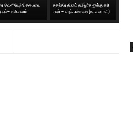
னரை வெளியேற்றி சபையை
சுதந்திர தினம் தமிழர்களுக்கு கரி
டியும்– தவிசாளர்
நாள் – யாழ். பல்கலை (காணொளி)