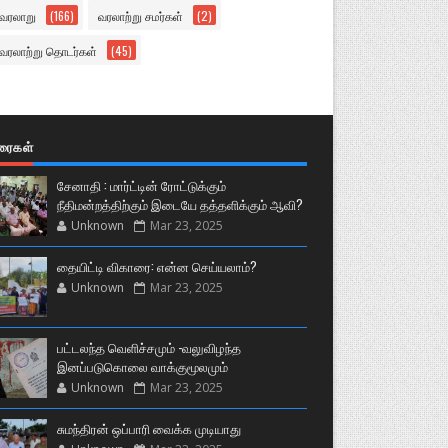
வரலாறு
(166)
வரலாற்று சமர்கள்
(2)
வரலாற்று தொடர்கள்
(45)
ுரைகள்
சேனாதி : மார்ட்டின் ரோட்டுக்கும்
நீதிமன்றத்திற்கும் இடையே தத்தளிக்கும் ஆவி?
Unknown
Mar 23, 2025
தையிட்டி விகாரை: என்ன செய்யலாம்?
Unknown
Mar 23, 2025
பட்டலந்த வெளிச்சமும் -வலுவிழந்த
இனப்படுகொலை வாக்குமூலமும்
Unknown
Mar 23, 2025
சுமந்திரன் ஒப்பாரி வைக்க முடியாது