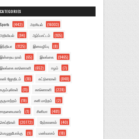
CATEGORIES
Sports
(442)
அரசியல்
(16003)
அறிவியல்
(94)
ஆர்ப்பாட்டம்
(105)
இந்தியா
(1125)
இனவழிப்பு
(8)
இன்றைய நாள்
(65)
இலங்கை
(9465)
இலங்கை காணொளி
(652)
ஈழம்
(7)
எண் ஜோதிடம்
(18)
கட்டுரைகள்
(848)
கரும்புலிகள்
(11)
காணொளி
(228)
குருமாற்றம்
(19)
சனி மாற்றம்
(2)
சாதனையாளர்
(1)
சினிமா
(481)
செய்திகள்
(20772)
நேர்காணல்
(40)
பொழுதுபோக்கு
(9)
மண்வாசம்
(18)