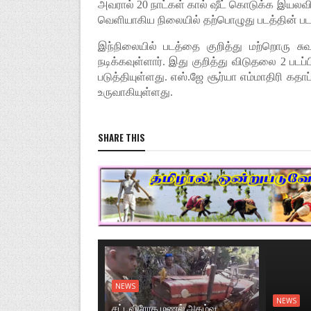
அவரால் 20 நாட்கள் கால் ஷீட் கொடுக்க இயலவ
வெளியாகிய நிலையில் தற்பொழுது படத்தின் படப்
இந்நிலையில் படத்தை குறித்து மற்றொரு சுவ
நடிக்கவுள்ளார். இது குறித்து விடுதலை 2 படப
படுத்தியுள்ளது. எஸ்.ஜே சூர்யா எம்மாதிரி கதாப்ப
உருவாகியுள்ளது.
SHARE THIS
NEWS
NEWS
சட்டவிரோத மணல் அகழ்வு