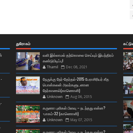
துரோகம்
கட்ட
ன்
வலி இல்லாமல் தற்கொலை செய்யும் இயந்திரம்
கண்டுபிடிப்பு!
Thamil
Dec 08, 2021
 -
நேருக்கு நேர்-தேர்தல்-2015 பேராசிரியர் கீத
பொன்கலன் அவர்களுடனான
நேர்காணல்(காணொளி)
Unknown
Aug 06, 2015
-
கருணா புலிகள் பிளவு – நடந்தது என்ன?
-பாகம்-32 (காணொளி)
Unknown
May 07, 2015
்
கருணா புலிகள் பிளவு – நடந்தது என்ன?