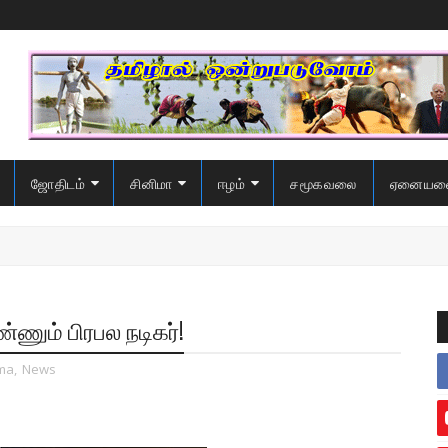
ஜோதிடம்
சினிமா
ஈழம்
சமூகவலை
ஏனையவ
ணும் பிரபல நடிகர்!
ma
,
News