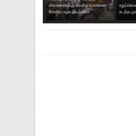
விசாரணைக்கு சென்ற பொலிஸை
உறுப்பி
மோதிய உழவு இயந்திரம்
நடத்த மு