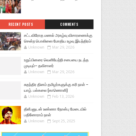
RECENT POSTS
COMMENTS
சட்டவிரோத மணல் அகழ்வு விசாரணைக்கு
சென்ற பொலிஸை மோதிய உழவு இயந்திரம்
Unknown
Mar 29, 2026
உறுப்பினரை வெளியேற்றி சபையை நடத்த
முடியும்– தவிசாளர்
Unknown
Mar 29, 2026
சுதந்திர தினம் தமிழர்களுக்கு கரி நாள் –
யாழ். பல்கலை (காணொளி)
Unknown
Feb 13, 2026
திலீபனுடன் உண்ணா நோன்பு மேடையில்
பதினோராம் நாள்
Unknown
Sept 25, 2025