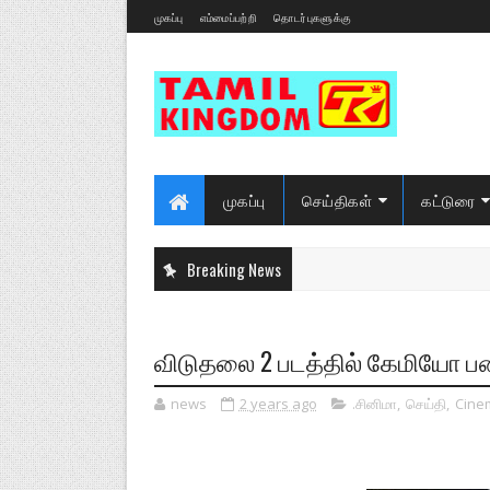
முகப்பு
எம்மைப்பற்றி
தொடர்புகளுக்கு
முகப்பு
செய்திகள்
கட்டுரை
Breaking News
விடுதலை 2 படத்தில் கேமியோ பண்
news
2 years ago
.சினிமா
,
செய்தி
,
Cine