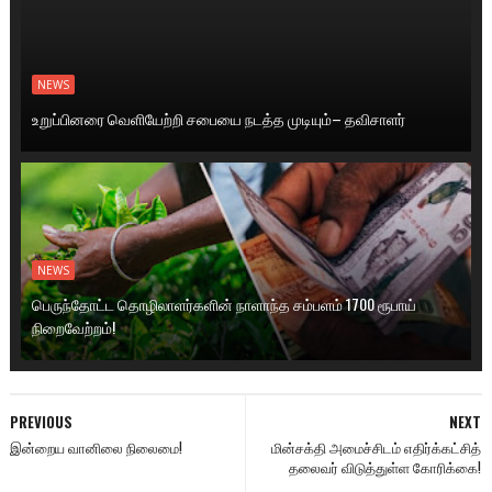
NEWS
உறுப்பினரை வெளியேற்றி சபையை நடத்த முடியும்– தவிசாளர்
NEWS
பெருந்தோட்ட தொழிலாளர்களின் நாளாந்த சம்பளம் 1700 ரூபாய்
நிறைவேற்றம்!
PREVIOUS
NEXT
இன்றைய வானிலை நிலைமை!
மின்சக்தி அமைச்சிடம் எதிர்க்கட்சித்
தலைவர் விடுத்துள்ள கோரிக்கை!