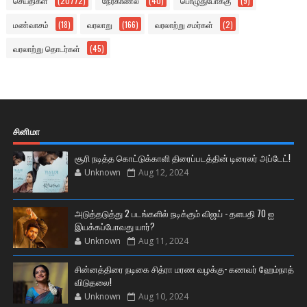
செய்திகள்
(20772)
நேர்காணல்
(40)
பொழுதுபோக்கு
(9)
மண்வாசம்
(18)
வரலாறு
(166)
வரலாற்று சமர்கள்
(2)
வரலாற்று தொடர்கள்
(45)
சினிமா
சூரி நடித்த கொட்டுக்காளி திரைப்படத்தின் டிரைலர் அப்டேட்!
Unknown
Aug 12, 2024
அடுத்தடுத்து 2 படங்களில் நடிக்கும் விஜய் - தளபதி 70 ஐ
இயக்கப்போவது யார்?
Unknown
Aug 11, 2024
சின்னத்திரை நடிகை சித்ரா மரண வழக்கு- கணவர் ஹேம்நாத்
விடுதலை!
Unknown
Aug 10, 2024