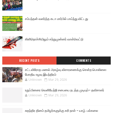
சம்பந்தன் வளர்த்த கடா மார்பில் பாய்ந்து விட்டது
கிளிநொச்சியிலும் சற்றுமுன்னர் வாள்வெட்டு
RECENT POSTS
COMMENTS
சட்டவிரோத மணல் அகழ்வு விசாரணைக்கு சென்ற பொலிஸை
மோதிய உழவு இயந்திரம்
Unknown
Mar 29, 2026
உறுப்பினரை வெளியேற்றி சபையை நடத்த முடியும்– தவிசாளர்
Unknown
Mar 29, 2026
சுதந்திர தினம் தமிழர்களுக்கு கரி நாள் – யாழ். பல்கலை