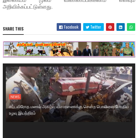
அறிவிக்கப்பட்டுள்ளது.
Facebook
Twitter
SHARE THIS
NEWS
சட்டவிரோத மணல் அகழ்வு விசாரணைக்கு சென்ற பொலிஸை மோதிய
உழவு இயந்திரம்