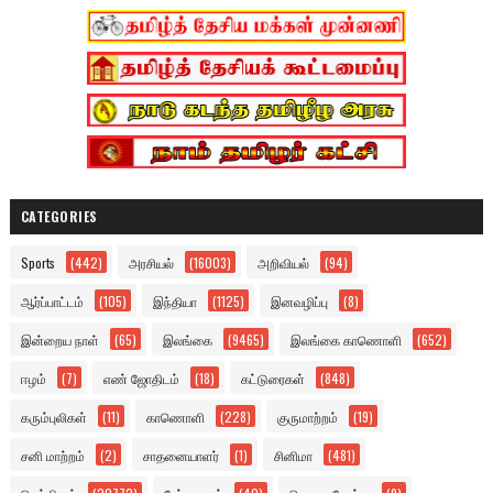
CATEGORIES
Sports
(442)
அரசியல்
(16003)
அறிவியல்
(94)
ஆர்ப்பாட்டம்
(105)
இந்தியா
(1125)
இனவழிப்பு
(8)
இன்றைய நாள்
(65)
இலங்கை
(9465)
இலங்கை காணொளி
(652)
ஈழம்
(7)
எண் ஜோதிடம்
(18)
கட்டுரைகள்
(848)
கரும்புலிகள்
(11)
காணொளி
(228)
குருமாற்றம்
(19)
சனி மாற்றம்
(2)
சாதனையாளர்
(1)
சினிமா
(481)