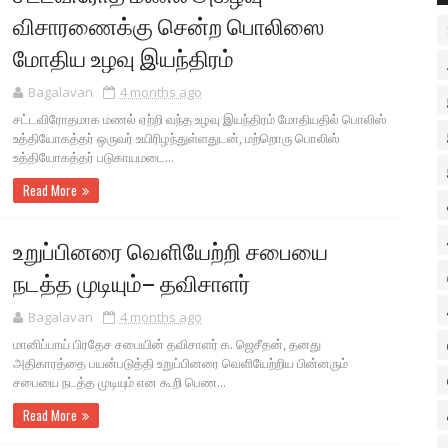
விசாரணைக்கு சென்ற பொலிஸை
மோதிய உழவு இயந்திரம்
Bagalavan
4 months ago
சட்டவிரோதமாக மணல் ஏற்றி வந்த உழவு இயந்திரம் மோதியதில் பொலிஸ்
உத்தியோகத்தர் ஒருவர் உயிரிழந்துள்ளதுடன், மற்றொரு பொலிஸ்
உத்தியோகத்தர் படுகாயமடை...
Read More
உறுப்பினரை வெளியேற்றி சபையை
நடத்த முடியும்– தவிசாளர்
Bagalavan
4 months ago
மானிப்பாய் பிரதேச சபையின் தவிசாளர் க. ஜெசீதன், தனது
அதிகாரத்தை பயன்படுத்தி உறுப்பினரை வெளியேற்றிய பின்னரும்
சபையை நடத்த முடியும் என கூறி பெண...
Read More