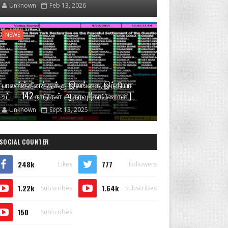
Unknown
Feb 13, 2026
NEWS
பாலஸ்த்தீனத்துக்கு இலங்கை, இந்தியா
உட்பட 142 நாடுகள் ஆதரவு!(காணொளி)
Unknown
Sept 13, 2025
SOCIAL COUNTER
248k
777
Likes
Followers
1.22k
1.64k
Subscribes
Subscribes
150
Subscribes