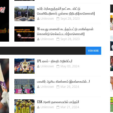
உயிர் அசு்சுறுத்தல்! நாட்டை விட்டு
வெளியேறினார் முல்லை நீதிபதி(காணொளி)
Unknown
Sept 28, 2023
16 வயது மாணவி கடத்தப்பட்டு பாகிஸ்தான்
கொண்டு செல்லப்படார்(காணொளி)
Unknown
Sept 28, 2023
VIEW MORE
LPL ஏலம் - திகதி அறிவிப்பு!
Unknown
May 03, 2024
மகளிர் ஆசிய கிண்ணம் இலங்கையில்...!
Unknown
Mar 26, 2024
CSK அணி தலைமையில் மாற்றம்!
Unknown
Mar 21, 2024