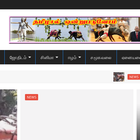
ஜோதிடம்
சினிமா
ஈழம்
சமூகவலை
ஏனையவ
சட்டவிரோத
NEWS
NEWS