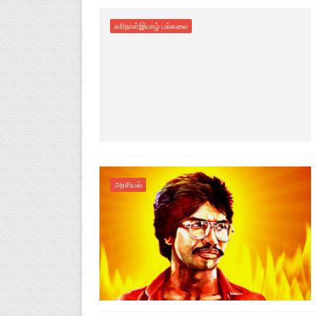
கரிநாள்இயாழ் பல்கலை
அரசியல்