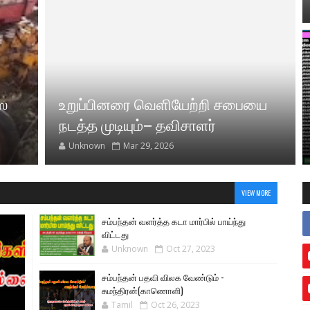
ை
உறுப்பினரை வெளியேற்றி சபையை
நடத்த முடியும்– தவிசாளர்
Unknown
Mar 29, 2026
VIEW MORE
சம்பந்தன் வளர்த்த கடா மார்பில் பாய்ந்து
விட்டது
Unknown
Oct 27, 2023
சம்பந்தன் பதவி விலக வேண்டும் -
சுமந்திரன்(காணொளி)
Tamil
Oct 26, 2023