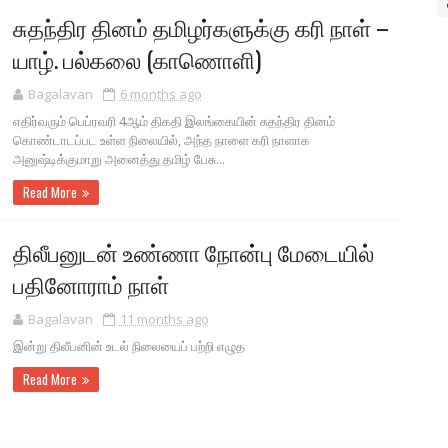
சுதந்திர தினம் தமிழர்களுக்கு கரி நாள் –
யாழ். பல்கலை (காணொளி)
Bagalavan
6 months ago
எதிர்வரும் பெப்ரவரி 4ஆம் திகதி இலங்கையின் சுதந்திர தினம்
கொண்டாடப்பட உள்ள நிலையில், அந்த நாளை கரி நாளாக
அனுஷ்டிக்குமாறு அனைத்து தமிழ் பேசு...
Read More
திலீபனுடன் உண்ணா நோன்பு மேடையில்
பதினோராம் நாள்
Bagalavan
11 months ago
இன்று திலீபனின் உடல் நிலையைப் பற்றி எழுத
Read More