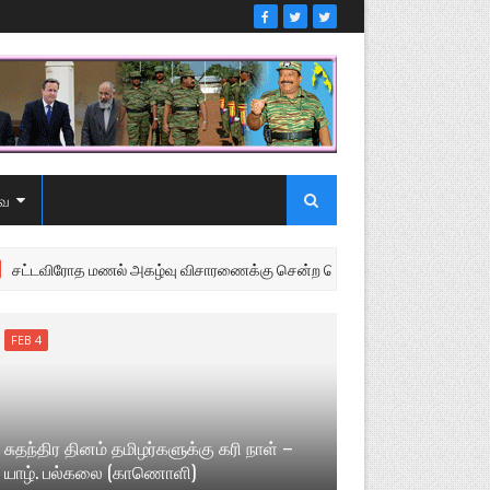
ை
 மணல் அகழ்வு விசாரணைக்கு சென்ற பொலிஸை மோதிய உழவு இயந்திரம்
FEB 4
சுதந்திர தினம் தமிழர்களுக்கு கரி நாள் –
யாழ். பல்கலை (காணொளி)