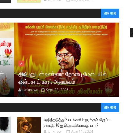
VIEW MORE
A
A
்பு
திலீபனுடன் உண்ணா நோன்பு மேடையில்
தில
ஒன்பதாம் நாள் அனுபவம்
ஏழா
Unknown
Sept 23, 2025
Un
VIEW MORE
அடுத்தடுத்து 2 படங்களில் நடிக்கும் விஜய் -
தளபதி 70 ஐ இயக்கப்போவது யார்?
Unknown
Aug 11, 2024