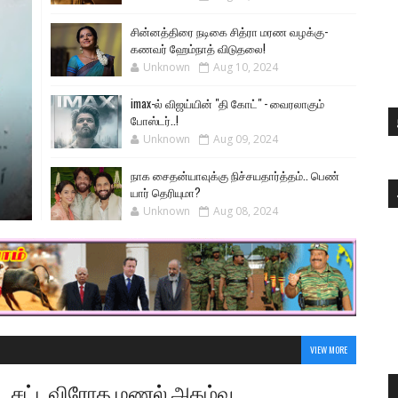
சின்னத்திரை நடிகை சித்ரா மரண வழக்கு-
கணவர் ஹேம்நாத் விடுதலை!
Unknown
Aug 10, 2024
imax-ல் விஜய்யின் "தி கோட்" - வைரலாகும்
போஸ்டர்..!
Unknown
Aug 09, 2024
நாக சைதன்யாவுக்கு நிச்சயதார்த்தம்.. பெண்
யார் தெரியுமா?
Unknown
Aug 08, 2024
VIEW MORE
சட்டவிரோத மணல் அகழ்வு