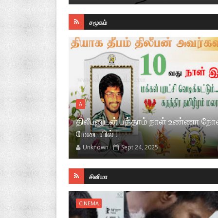
சமூகம்
A
பு மேடையில்
திலீபனுடன் பத்தாம் நாள் உண்ணா நோன
மேடையில் !
Unknown
Sept 24, 2025
சினிமா
CINEMA