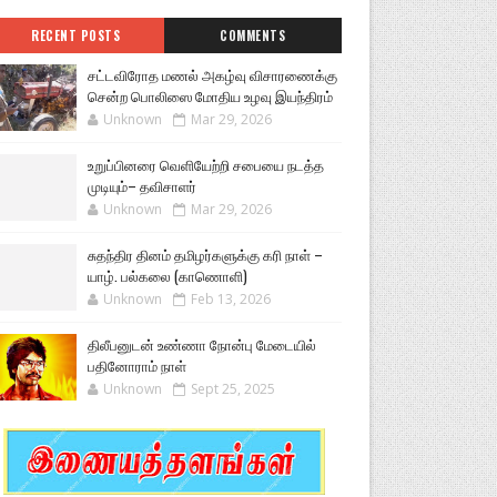
RECENT POSTS
COMMENTS
சட்டவிரோத மணல் அகழ்வு விசாரணைக்கு
சென்ற பொலிஸை மோதிய உழவு இயந்திரம்
Unknown
Mar 29, 2026
உறுப்பினரை வெளியேற்றி சபையை நடத்த
முடியும்– தவிசாளர்
Unknown
Mar 29, 2026
சுதந்திர தினம் தமிழர்களுக்கு கரி நாள் –
யாழ். பல்கலை (காணொளி)
Unknown
Feb 13, 2026
திலீபனுடன் உண்ணா நோன்பு மேடையில்
பதினோராம் நாள்
Unknown
Sept 25, 2025