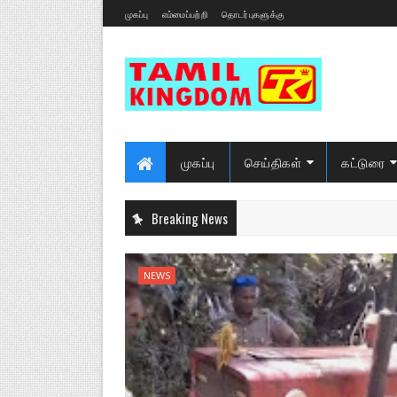
முகப்பு
எம்மைப்பற்றி
தொடர்புகளுக்கு
முகப்பு
செய்திகள்
கட்டுரை
Breaking News
NEWS