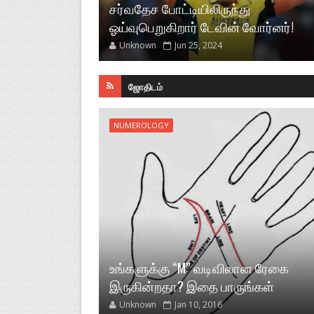
சர்வதேச போட்டியிலிருந்து
ஓய்வுபெறுகிறார் டேவின் வோர்னர்!
Unknown
Jun 25, 2024
ஜோதிடம்
NUMEROLOGY
உங்களுக்கு “M” வடிவிலான ரேகை
இருகின்றதா? இதை பாருங்கள்
Unknown
Jan 10, 2016