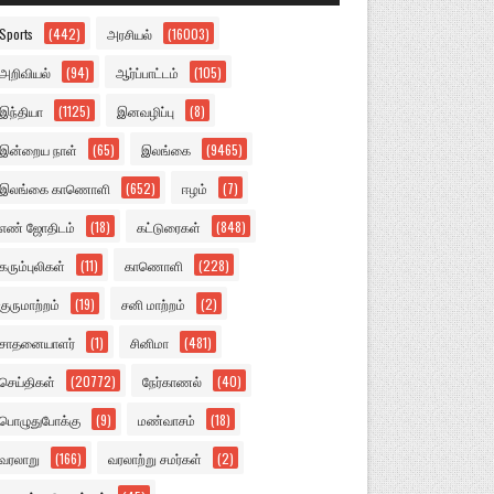
Sports
(442)
அரசியல்
(16003)
அறிவியல்
(94)
ஆர்ப்பாட்டம்
(105)
இந்தியா
(1125)
இனவழிப்பு
(8)
இன்றைய நாள்
(65)
இலங்கை
(9465)
இலங்கை காணொளி
(652)
ஈழம்
(7)
எண் ஜோதிடம்
(18)
கட்டுரைகள்
(848)
கரும்புலிகள்
(11)
காணொளி
(228)
குருமாற்றம்
(19)
சனி மாற்றம்
(2)
சாதனையாளர்
(1)
சினிமா
(481)
செய்திகள்
(20772)
நேர்காணல்
(40)
பொழுதுபோக்கு
(9)
மண்வாசம்
(18)
வரலாறு
(166)
வரலாற்று சமர்கள்
(2)