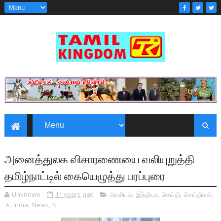
அனைத்துலக விசாரணையை வலியுறுத்தி
தமிழ்நாட்டில் கையெழுத்து பரப்புரை
Unknown
11 years ago
அரசியல்
,
இந்தியா
,
செய்தி
,
செய்திகள்
,
A
,
India
,
News
,
S