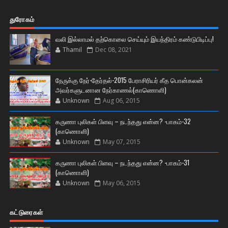
துரோகம்
வலி இல்லாமல் தற்கொலை செய்யும் இயந்திரம் கண்டுபிடிப்பு!
Thamil
Dec 08, 2021
நேருக்கு நேர்-தேர்தல்-2015 பேராசிரியர் கீத பொன்கலன்
அவர்களுடனான நேர்காணல்(காணொளி)
Unknown
Aug 06, 2015
கருணா புலிகள் பிளவு – நடந்தது என்ன? -பாகம்-32
(காணொளி)
Unknown
May 07, 2015
கருணா புலிகள் பிளவு – நடந்தது என்ன? -பாகம்-31
(காணொளி)
Unknown
May 06, 2015
கட்டுரைகள்