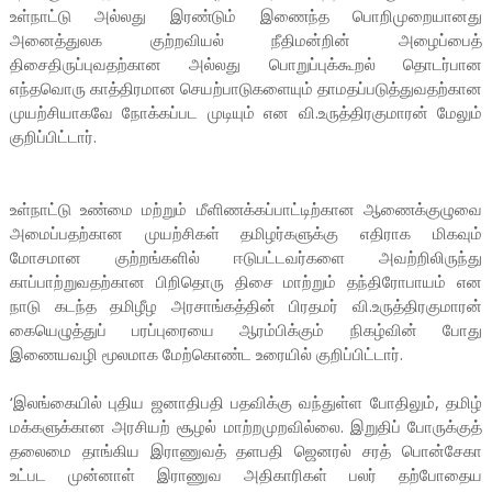
உள்நாட்டு அல்லது இரண்டும் இணைந்த பொறிமுறையானது
அனைத்துலக குற்றவியல் நீதிமன்றின் அழைப்பைத்
திசைதிருப்புவதற்கான அல்லது பொறுப்புக்கூறல் தொடர்பான
எந்தவொரு காத்திரமான செயற்பாடுகளையும் தாமதப்படுத்துவதற்கான
முயற்சியாகவே நோக்கப்பட முடியும் என வி.உருத்திரகுமாரன் மேலும்
குறிப்பிட்டார்.
உள்நாட்டு உண்மை மற்றும் மீளிணக்கப்பாட்டிற்கான ஆணைக்குழுவை
அமைப்பதற்கான முயற்சிகள் தமிழர்களுக்கு எதிராக மிகவும்
மோசமான குற்றங்களில் ஈடுபட்டவர்களை அவற்றிலிருந்து
காப்பாற்றுவதற்கான பிறிதொரு திசை மாற்றும் தந்திரோபாயம் என
நாடு கடந்த தமிழீழ அரசாங்கத்தின் பிரதமர் வி.உருத்திரகுமாரன்
கையெழுத்துப் பரப்புரையை ஆரம்பிக்கும் நிகழ்வின் போது
இணையவழி மூலமாக மேற்கொண்ட உரையில் குறிப்பிட்டார்.
‘இலங்கையில் புதிய ஜனாதிபதி பதவிக்கு வந்துள்ள போதிலும், தமிழ்
மக்களுக்கான அரசியற் சூழல் மாற்றமுறவில்லை. இறுதிப் போருக்குத்
தலைமை தாங்கிய இராணுவத் தளபதி ஜெனரல் சரத் பொன்சேகா
உட்பட முன்னாள் இராணுவ அதிகாரிகள் பலர் தற்போதைய