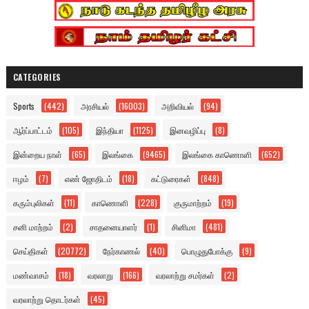
CATEGORIES
Sports
(442)
அரசியல்
(16003)
அறிவியல்
(94)
ஆர்ப்பாட்டம்
(105)
இந்தியா
(1125)
இனவழிப்பு
(8)
இன்றைய நாள்
(65)
இலங்கை
(9465)
இலங்கை காணொளி
(652)
ஈழம்
(7)
எண் ஜோதிடம்
(18)
கட்டுரைகள்
(848)
கரும்புலிகள்
(11)
காணொளி
(228)
குருமாற்றம்
(19)
சனி மாற்றம்
(2)
சாதனையாளர்
(1)
சினிமா
(481)
செய்திகள்
(20772)
நேர்காணல்
(40)
பொழுதுபோக்கு
(9)
மண்வாசம்
(18)
வரலாறு
(166)
வரலாற்று சமர்கள்
(2)
வரலாற்று தொடர்கள்
(45)