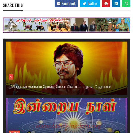
Facebook
Twitter
SHARE THIS
S
திலீபனுடன் உண்ணா நோன்பு மேடையில் எட்டாம் நாள் அனுபவம்