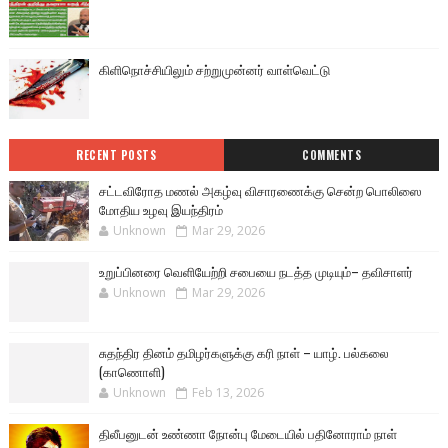
கிளிநொச்சியிலும் சற்றுமுன்னர் வாள்வெட்டு
RECENT POSTS
COMMENTS
சட்டவிரோத மணல் அகழ்வு விசாரணைக்கு சென்ற பொலிஸை
மோதிய உழவு இயந்திரம்
Unknown
Mar 29, 2026
உறுப்பினரை வெளியேற்றி சபையை நடத்த முடியும்– தவிசாளர்
Unknown
Mar 29, 2026
சுதந்திர தினம் தமிழர்களுக்கு கரி நாள் – யாழ். பல்கலை
(காணொளி)
Unknown
Feb 13, 2026
திலீபனுடன் உண்ணா நோன்பு மேடையில் பதினோராம் நாள்