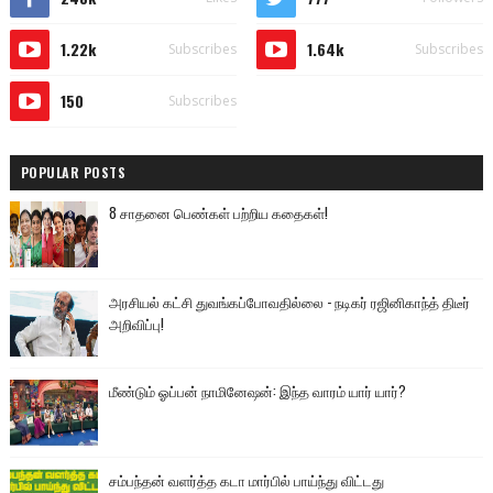
1.22k
1.64k
Subscribes
Subscribes
150
Subscribes
POPULAR POSTS
8 சாதனை பெண்கள் பற்றிய கதைகள்!
அரசியல் கட்சி துவங்கப்போவதில்லை - நடிகர் ரஜினிகாந்த் திடீர்
அறிவிப்பு!
மீண்டும் ஓப்பன் நாமினேஷன்: இந்த வாரம் யார் யார்?
சம்பந்தன் வளர்த்த கடா மார்பில் பாய்ந்து விட்டது