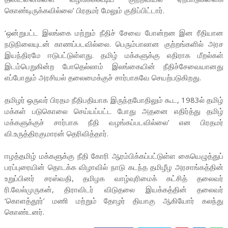
கொண்டிருக்கவில்லை’ பிரதமர் மேலும் குறிப்பிட்டார்.
‘ஒன்றுபட்ட இலங்கை மற்றும் நீதிச் சேவை போன்றன இன ரீதியான
நடுநிலையுடன் காணப்படவில்லை. பெரும்பாலான குற்றங்களில் அரச
இயந்திரமே ஈடுபட்டுள்ளது. தமிழ் மக்களுக்கு எதிராக மீறல்கள்
இடம்பெறுகின்ற போதெல்லாம் இலங்கையின் நீதிச்சேவையானது
எப்போதும் அரசியல் தலைமைக்குச் சார்பாகவே செயற்படுகிறது.
தமிழர் ஒருவர் பிரதம நீதிபதியாக இருந்தபோதிலும் கூட, 1983ல் தமிழ்
மக்கள் படுகொலை செய்யப்பட்ட போது அதனை எதிர்த்து தமிழ்
மக்களுக்குச் சார்பாக நீதி வழங்கப்படவில்லை’ என பிரதமர்
வி.உருத்திரகுமாரன் தெரிவித்தார்.
ஈழத்தமிழ் மக்களுக்கு நீதி கோரி ஆரம்பிக்கப்பட்டுள்ள கையெழுத்துப்
பரப்புரையின் தொடக்க விழாவில் நாடு கடந்த தமிழீழ அரசாங்கத்தின்
உறுப்பினர் சரஸ்வதி, தமிழக வாழ்வுரிமைக் கட்சித் தலைவர்
ரி.வேல்முருகன், திராவிடர் விடுதலை இயக்கத்தின் தலைவர்
‘கொளத்தூர்’ மணி மற்றும் தோழர் தியாகு ஆகியோர் கலந்து
கொண்டனர்.