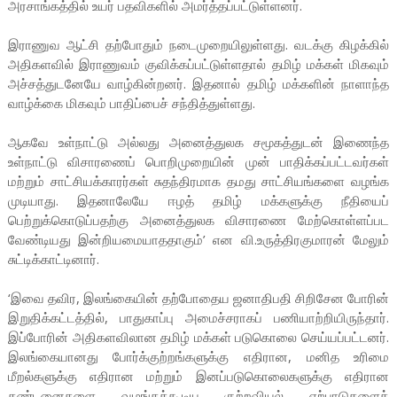
அரசாங்கத்தில் உயர் பதவிகளில் அமர்த்தப்பட்டுள்ளனர்.
இராணுவ ஆட்சி தற்போதும் நடைமுறையிலுள்ளது. வடக்கு கிழக்கில்
அதிகளவில் இராணுவம் குவிக்கப்பட்டுள்ளதால் தமிழ் மக்கள் மிகவும்
அச்சத்துடனேயே வாழ்கின்றனர். இதனால் தமிழ் மக்களின் நாளாந்த
வாழ்க்கை மிகவும் பாதிப்பைச் சந்தித்துள்ளது.
ஆகவே உள்நாட்டு அல்லது அனைத்துலக சமூகத்துடன் இணைந்த
உள்நாட்டு விசாரணைப் பொறிமுறையின் முன் பாதிக்கப்பட்டவர்கள்
மற்றும் சாட்சியக்காரர்கள் சுதந்திரமாக தமது சாட்சியங்களை வழங்க
முடியாது. இதனாலேயே ஈழத் தமிழ் மக்களுக்கு நீதியைப்
பெற்றுக்கொடுப்பதற்கு அனைத்துலக விசாரணை மேற்கொள்ளப்பட
வேண்டியது இன்றியமையாததாகும்’ என வி.உருத்திரகுமாரன் மேலும்
சுட்டிக்காட்டினார்.
‘இவை தவிர, இலங்கையின் தற்போதைய ஜனாதிபதி சிறிசேன போரின்
இறுதிக்கட்டத்தில், பாதுகாப்பு அமைச்சராகப் பணியாற்றியிருந்தார்.
இப்போரின் அதிகளவிலான தமிழ் மக்கள் படுகொலை செய்யப்பட்டனர்.
இலங்கையானது போர்க்குற்றங்களுக்கு எதிரான, மனித உரிமை
மீறல்களுக்கு எதிரான மற்றும் இனப்படுகொலைகளுக்கு எதிரான
தண்டனைகளை வழங்கக்கூடிய குற்றவியல் ஏற்பாடுகளைக்