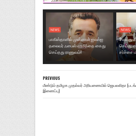
NEWS
NEWS
பாகிஸ்தானில் முன்னாள் ஐஎஸ்ஐ
9 வயது ச
தலைவர் ஃபைஸ் ஹமீத்தை கைது
செய்து வ
செய்தது ராணுவம்!
சர்ச்சை
PREVIOUS
மீண்டும் தமிழக முதல்வர் அரியணையில் ஜெயலலிதா (படங்
இணைப்பு)