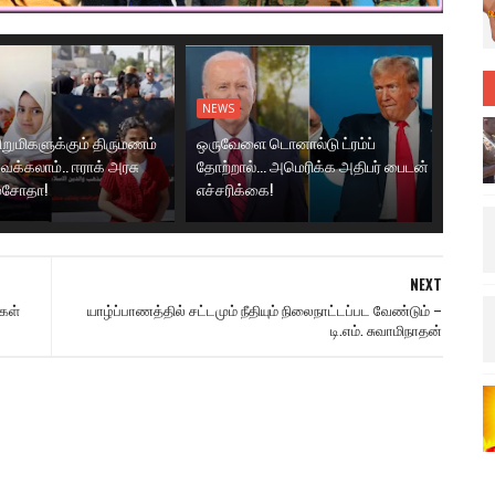
NEWS
ிறுமிகளுக்கும் திருமணம்
ஒருவேளை டொனால்டு ட்ரம்ப்
ைக்கலாம்.. ஈராக் அரசு
தோற்றால்... அமெரிக்க அதிபர் பைடன்
 மசோதா!
எச்சரிக்கை!
NEXT
கள்
யாழ்ப்பாணத்தில் சட்டமும் நீதியும் நிலைநாட்டப்பட வேண்டும் –
டி.எம். சுவாமிநாதன்