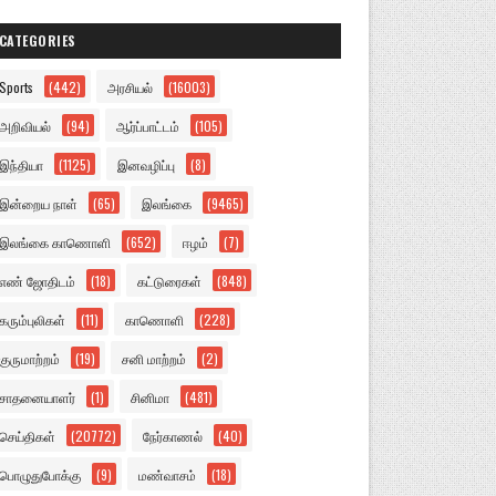
CATEGORIES
Sports
(442)
அரசியல்
(16003)
அறிவியல்
(94)
ஆர்ப்பாட்டம்
(105)
இந்தியா
(1125)
இனவழிப்பு
(8)
இன்றைய நாள்
(65)
இலங்கை
(9465)
இலங்கை காணொளி
(652)
ஈழம்
(7)
எண் ஜோதிடம்
(18)
கட்டுரைகள்
(848)
கரும்புலிகள்
(11)
காணொளி
(228)
குருமாற்றம்
(19)
சனி மாற்றம்
(2)
சாதனையாளர்
(1)
சினிமா
(481)
செய்திகள்
(20772)
நேர்காணல்
(40)
பொழுதுபோக்கு
(9)
மண்வாசம்
(18)