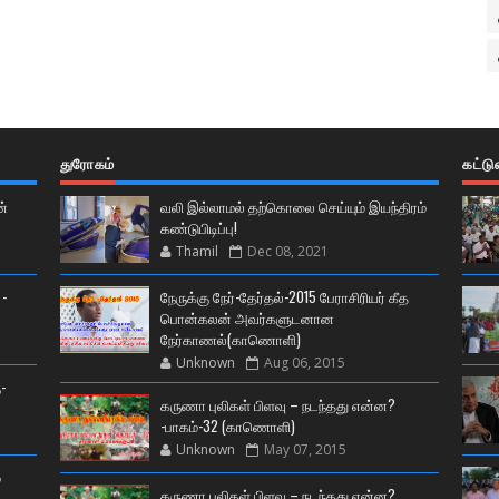
துரோகம்
கட்ட
ன்
வலி இல்லாமல் தற்கொலை செய்யும் இயந்திரம்
கண்டுபிடிப்பு!
Thamil
Dec 08, 2021
 -
நேருக்கு நேர்-தேர்தல்-2015 பேராசிரியர் கீத
பொன்கலன் அவர்களுடனான
நேர்காணல்(காணொளி)
Unknown
Aug 06, 2015
-
கருணா புலிகள் பிளவு – நடந்தது என்ன?
-பாகம்-32 (காணொளி)
Unknown
May 07, 2015
்
கருணா புலிகள் பிளவு – நடந்தது என்ன?