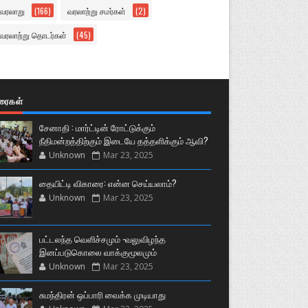
வரலாறு
(166)
வரலாற்று சமர்கள்
(2)
வரலாற்று தொடர்கள்
(45)
ுரைகள்
சேனாதி : மார்ட்டின் ரோட்டுக்கும்
நீதிமன்றத்திற்கும் இடையே தத்தளிக்கும் ஆவி?
Unknown
Mar 23, 2025
தையிட்டி விகாரை: என்ன செய்யலாம்?
Unknown
Mar 23, 2025
பட்டலந்த வெளிச்சமும் -வலுவிழந்த
இனப்படுகொலை வாக்குமூலமும்
Unknown
Mar 23, 2025
சுமந்திரன் ஒப்பாரி வைக்க முடியாது