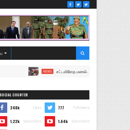
ை
சட்டவிரோத மணல் அகழ்வு விசாரணைக்கு சென்ற ப
NEWS
SOCIAL COUNTER
248k
777
Likes
Followers
1.22k
1.64k
Subscribes
Subscribes