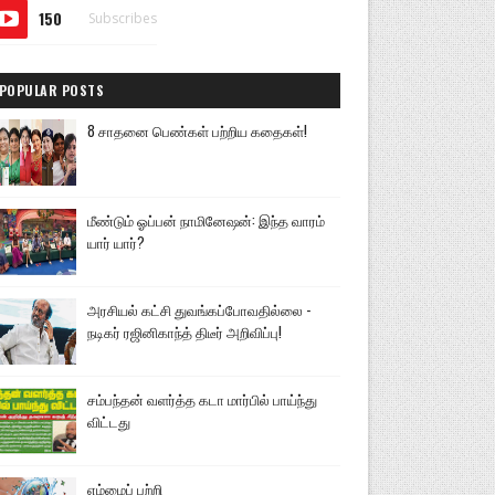
150
Subscribes
POPULAR POSTS
8 சாதனை பெண்கள் பற்றிய கதைகள்!
மீண்டும் ஓப்பன் நாமினேஷன்: இந்த வாரம்
யார் யார்?
அரசியல் கட்சி துவங்கப்போவதில்லை -
நடிகர் ரஜினிகாந்த் திடீர் அறிவிப்பு!
சம்பந்தன் வளர்த்த கடா மார்பில் பாய்ந்து
விட்டது
எம்மைப் பற்றி