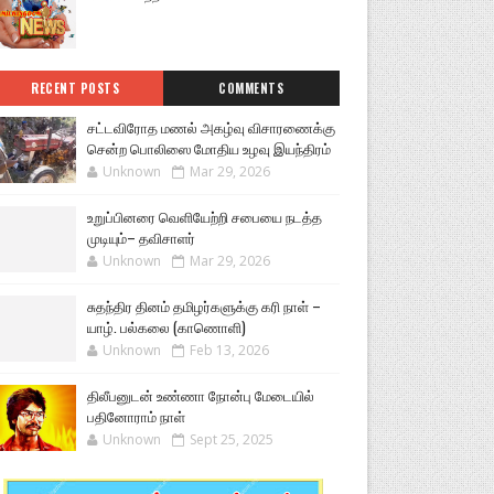
RECENT POSTS
COMMENTS
சட்டவிரோத மணல் அகழ்வு விசாரணைக்கு
சென்ற பொலிஸை மோதிய உழவு இயந்திரம்
Unknown
Mar 29, 2026
உறுப்பினரை வெளியேற்றி சபையை நடத்த
முடியும்– தவிசாளர்
Unknown
Mar 29, 2026
சுதந்திர தினம் தமிழர்களுக்கு கரி நாள் –
யாழ். பல்கலை (காணொளி)
Unknown
Feb 13, 2026
திலீபனுடன் உண்ணா நோன்பு மேடையில்
பதினோராம் நாள்
Unknown
Sept 25, 2025