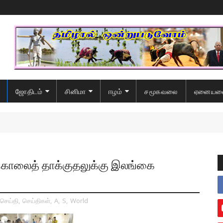
ஜோதிடம்
சினிமா
ஈழம்
சமூகவலை
ஏனையவ
ற்கொலைத் தாக்குதலுக்கு இலங்கை
செய்தி
,
செய்திகள்
,
A
,
S
,
World