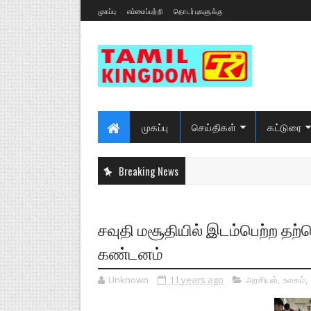
முகப்பு
எம்மைப்பற்றி
தொடர்புகளுக்கு
முகப்பு
செய்திகள்
கட்டுரை
Breaking News
சவுதி மசூதியில் இடம்பெற்ற த
கண்டனம்
Unknown
11 years ago
அரசியல்
,
உலகம்
,