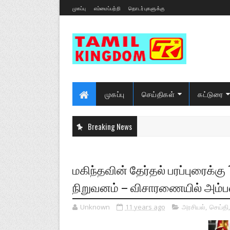
முகப்பு
எம்மைப்பற்றி
தொடர்புகளுக்கு
முகப்பு
செய்திகள்
கட்டுரை
Breaking News
மகிந்தவின் தேர்தல் பரப்புரைக்கு
நிறுவனம் – விசாரணையில் அம்ப
Unknown
11 years ago
அரசியல்
,
செய்தி