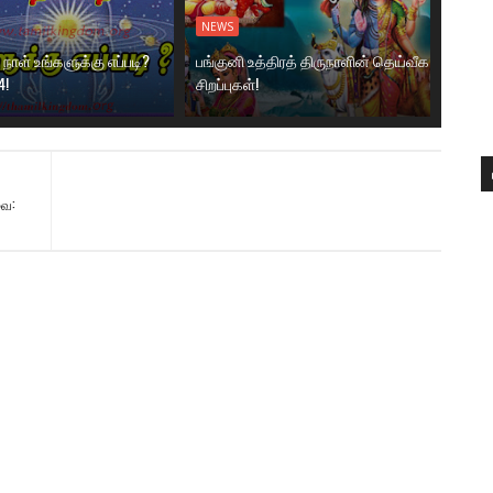
NEWS
ாள் உங்களுக்கு எப்படி?
பங்குனி உத்திரத் திருநாளின் தெய்வீக
4!
சிறப்புகள்!
வை: