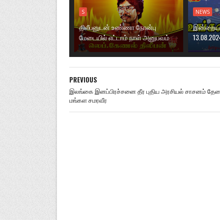
S
NEWS
திலீபனுடன் உண்ணா நோன்பு
இன்றைய ந
மேடையில் எட்டாம் நாள் அனுபவம்
13.08.202
PREVIOUS
இலங்கை இனப்பிரச்சனை தீர புதிய அரசியல் சாசனம் தே
மங்கள சமரவீர