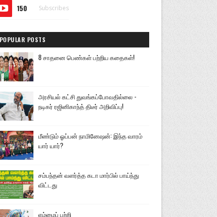
150
Subscribes
POPULAR POSTS
8 சாதனை பெண்கள் பற்றிய கதைகள்!
அரசியல் கட்சி துவங்கப்போவதில்லை -
நடிகர் ரஜினிகாந்த் திடீர் அறிவிப்பு!
மீண்டும் ஓப்பன் நாமினேஷன்: இந்த வாரம்
யார் யார்?
சம்பந்தன் வளர்த்த கடா மார்பில் பாய்ந்து
விட்டது
எம்மைப் பற்றி