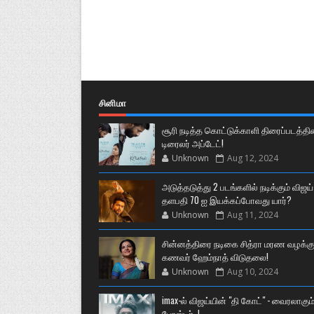
சினிமா
சூரி நடித்த கொட்டுக்காளி திரைப்படத்தி
டிரைலர் அப்டேட்!
Unknown
Aug 12, 2024
அடுத்தடுத்து 2 படங்களில் நடிக்கும் விஜய்
தளபதி 70 ஐ இயக்கப்போவது யார்?
Unknown
Aug 11, 2024
சின்னத்திரை நடிகை சித்ரா மரண வழக்கு
கணவர் ஹேம்நாத் விடுதலை!
Unknown
Aug 10, 2024
imax-ல் விஜய்யின் "தி கோட்" - வைரலாகும
போஸ்டர்..!