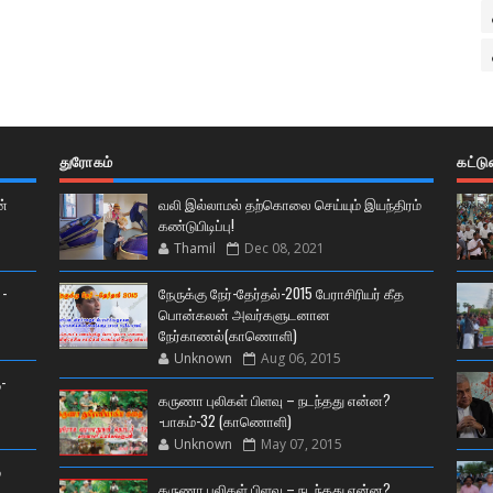
துரோகம்
கட்ட
ன்
வலி இல்லாமல் தற்கொலை செய்யும் இயந்திரம்
கண்டுபிடிப்பு!
Thamil
Dec 08, 2021
 -
நேருக்கு நேர்-தேர்தல்-2015 பேராசிரியர் கீத
பொன்கலன் அவர்களுடனான
நேர்காணல்(காணொளி)
Unknown
Aug 06, 2015
-
கருணா புலிகள் பிளவு – நடந்தது என்ன?
-பாகம்-32 (காணொளி)
Unknown
May 07, 2015
்
கருணா புலிகள் பிளவு – நடந்தது என்ன?