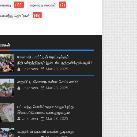
வரலாறு
(166)
வரலாற்று சமர்கள்
(2)
வரலாற்று தொடர்கள்
(45)
ுரைகள்
சேனாதி : மார்ட்டின் ரோட்டுக்கும்
நீதிமன்றத்திற்கும் இடையே தத்தளிக்கும் ஆவி?
Unknown
Mar 23, 2025
தையிட்டி விகாரை: என்ன செய்யலாம்?
Unknown
Mar 23, 2025
பட்டலந்த வெளிச்சமும் -வலுவிழந்த
இனப்படுகொலை வாக்குமூலமும்
Unknown
Mar 23, 2025
சுமந்திரன் ஒப்பாரி வைக்க முடியாது