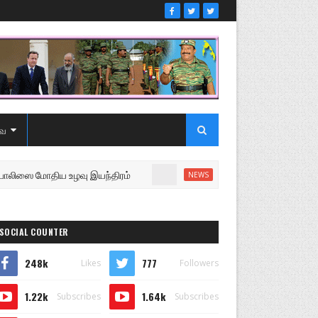
ை
மோதிய உழவு இயந்திரம்
உறுப்பினரை வெளியேற்றி சபையை 
NEWS
SOCIAL COUNTER
248k
777
Likes
Followers
1.22k
1.64k
Subscribes
Subscribes