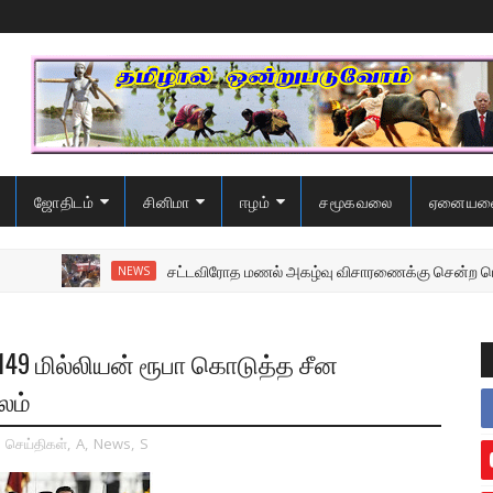
ஜோதிடம்
சினிமா
ஈழம்
சமூகவலை
ஏனையவ
சட்டவிரோத மணல் அகழ்வு விசாரணைக்கு சென்ற பொலிஸை 
NEWS
 149 மில்லியன் ரூபா கொடுத்த சீன
லம்
,
செய்திகள்
,
A
,
News
,
S