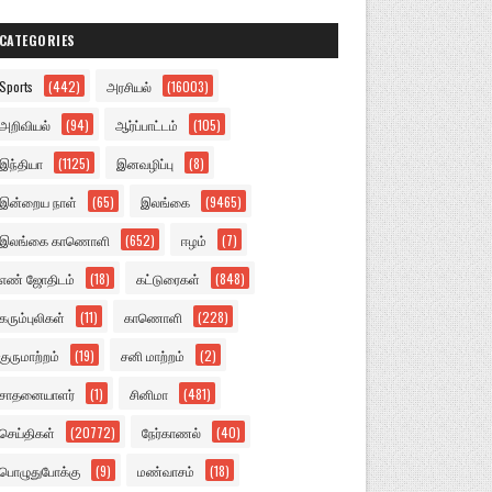
CATEGORIES
Sports
(442)
அரசியல்
(16003)
அறிவியல்
(94)
ஆர்ப்பாட்டம்
(105)
இந்தியா
(1125)
இனவழிப்பு
(8)
இன்றைய நாள்
(65)
இலங்கை
(9465)
இலங்கை காணொளி
(652)
ஈழம்
(7)
எண் ஜோதிடம்
(18)
கட்டுரைகள்
(848)
கரும்புலிகள்
(11)
காணொளி
(228)
குருமாற்றம்
(19)
சனி மாற்றம்
(2)
சாதனையாளர்
(1)
சினிமா
(481)
செய்திகள்
(20772)
நேர்காணல்
(40)
பொழுதுபோக்கு
(9)
மண்வாசம்
(18)