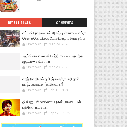
RECENT POSTS
COMMENTS
சட்டவிரோத மணல் அகழ்வு விசாரணைக்கு
சென்ற பொலிஸை மோதிய உழவு இயந்திரம்
Unknown
Mar 29, 2026
உறுப்பினரை வெளியேற்றி சபையை நடத்த
முடியும்– தவிசாளர்
Unknown
Mar 29, 2026
சுதந்திர தினம் தமிழர்களுக்கு கரி நாள் –
யாழ். பல்கலை (காணொளி)
Unknown
Feb 13, 2026
திலீபனுடன் உண்ணா நோன்பு மேடையில்
பதினோராம் நாள்
Unknown
Sept 25, 2025