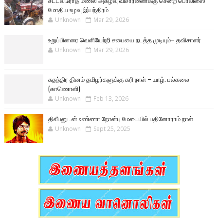
சட்டவிரோத மணல் அகழ்வு விசாரணைக்கு சென்ற பொலிஸை
மோதிய உழவு இயந்திரம்
Unknown
Mar 29, 2026
உறுப்பினரை வெளியேற்றி சபையை நடத்த முடியும்– தவிசாளர்
Unknown
Mar 29, 2026
சுதந்திர தினம் தமிழர்களுக்கு கரி நாள் – யாழ். பல்கலை
(காணொளி)
Unknown
Feb 13, 2026
திலீபனுடன் உண்ணா நோன்பு மேடையில் பதினோராம் நாள்
Unknown
Sept 25, 2025