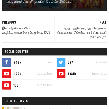
பங்குனி உத்திரத் திருநாளின் தெய்வீக சிறப்புகள்!
PREVIOUS
NEXT
இனப்படுகொலையின்
ஐந்து மத்திய குழு உறுப்பினர்களை
ஊழித்தாண்டவம் கறுப்பு ஜூலை 1983
நீக்குவதற்கு சிறிலங்கா சுதந்திரக் கட்சி
தீவிர முயற்சி
SOCIAL COUNTER
248k
777
Likes
Followers
1.22k
1.64k
Subscribes
Subscribes
150
Subscribes
POPULAR POSTS