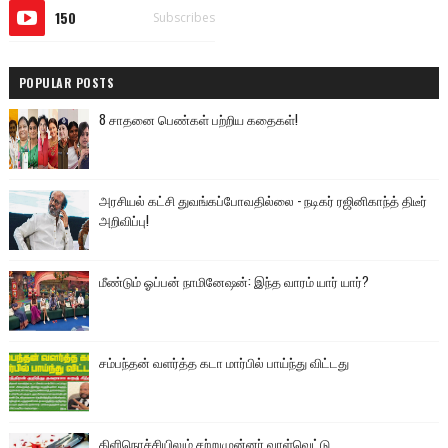
150
Subscribes
POPULAR POSTS
8 சாதனை பெண்கள் பற்றிய கதைகள்!
அரசியல் கட்சி துவங்கப்போவதில்லை - நடிகர் ரஜினிகாந்த் திடீர்
அறிவிப்பு!
மீண்டும் ஓப்பன் நாமினேஷன்: இந்த வாரம் யார் யார்?
சம்பந்தன் வளர்த்த கடா மார்பில் பாய்ந்து விட்டது
கிளிநொச்சியிலும் சற்றுமுன்னர் வாள்வெட்டு