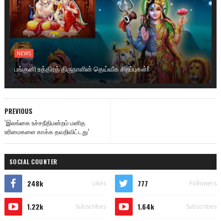
NEWS
பங்குனி உத்திரத் திருநாளின் தெய்வீக சிறப்புகள்!
PREVIOUS
‘இலங்கை உச்சநீதிமன்றம் மனித
உரிமைகளை காக்க தவறிவிட்டது’
SOCIAL COUNTER
248k
777
Likes
Followers
1.22k
1.64k
Subscribes
Subscribes