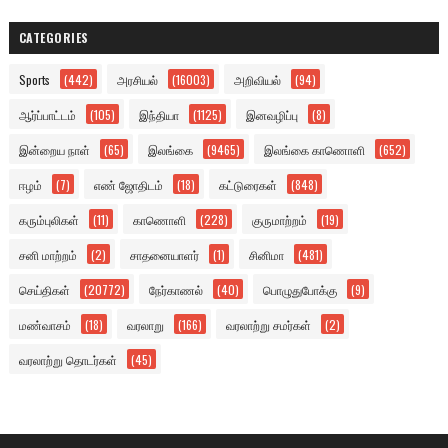
CATEGORIES
Sports
(442)
அரசியல்
(16003)
அறிவியல்
(94)
ஆர்ப்பாட்டம்
(105)
இந்தியா
(1125)
இனவழிப்பு
(8)
இன்றைய நாள்
(65)
இலங்கை
(9465)
இலங்கை காணொளி
(652)
ஈழம்
(7)
எண் ஜோதிடம்
(18)
கட்டுரைகள்
(848)
கரும்புலிகள்
(11)
காணொளி
(228)
குருமாற்றம்
(19)
சனி மாற்றம்
(2)
சாதனையாளர்
(1)
சினிமா
(481)
செய்திகள்
(20772)
நேர்காணல்
(40)
பொழுதுபோக்கு
(9)
மண்வாசம்
(18)
வரலாறு
(166)
வரலாற்று சமர்கள்
(2)
வரலாற்று தொடர்கள்
(45)