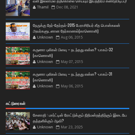
வலி இல்லாமல் தற்கொலை செய்யும் இயந்திரம் கண்டுபிடிப்பு!
Thamil
Dec 08, 2021
நேருக்கு நேர்-தேர்தல்-2015 பேராசிரியர் கீத பொன்கலன்
அவர்களுடனான நேர்காணல்(காணொளி)
Unknown
Aug 06, 2015
கருணா புலிகள் பிளவு – நடந்தது என்ன? -பாகம்-32
(காணொளி)
Unknown
May 07, 2015
கருணா புலிகள் பிளவு – நடந்தது என்ன? -பாகம்-31
(காணொளி)
Unknown
May 06, 2015
கட்டுரைகள்
சேனாதி : மார்ட்டின் ரோட்டுக்கும் நீதிமன்றத்திற்கும் இடையே
தத்தளிக்கும் ஆவி?
Unknown
Mar 23, 2025